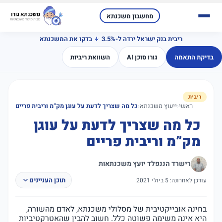
מחשבון משכנתא
ריבית בנק ישראל ירדה ל-3.5%
בדקו את המשכנתא
בדיקת התאמה
גורו סוכן AI
השוואת ריביות
ריבית
ראשי
‹
ייעוץ משכנתא
‹
כל מה שצריך לדעת על עוגן מק”מ וריבית פריים
כל מה שצריך לדעת על עוגן
מק”מ וריבית פריים
רישרד הננפלד יועץ משכנתאות
תוכן העניינים
עודכן לאחרונה: 5 ביולי 2021
בחינה אובייקטיבית של מסלולי משכנתא, לאדם מהשורה,
היא אינה משימה פשוטה כלל. חשוב להבין שהאטרקטיביות