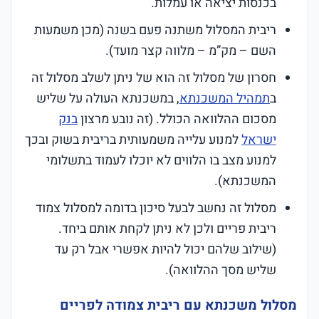
בכנסות יציאה או עמלות.
ריבית המסלול משתנה פעם בשנה (מכן משמעות
השם – מק”מ – מלווה קצר מועד).
חסרון של מסלול זה הוא של ניתן לשלב מסלול זה
ב
תמהיל המשכנתא
, במשכנתא העולה על שליש
מסכום ההלוואה הכולל. (זה נובע מרצון
בנק
ישראל
למנוע עלייה משמעותית בריבית בשוק ובכך
למנוע מצב בו הלווים לא יוכלו לעמוד בתשלומי
המשכנתא).
מסלול זה נחשב לבעל סיכון בדומה למסלול צמוד
ריבית פריים ולכן לא ניתן לקחת אותם ביחד.
(שילוב שלהם יכול להיות אפשרי אבל רק עד
שליש מסך ההלוואה).
מסלול משכנתא עם ריבית צמודה לפריים