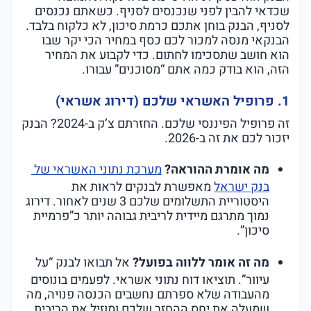
שכדאי להבין לפני שנכנסים לסניף. כשאתם נכנסים
לסניף, הבנק בוחן אתכם כרמת סיכון, לא כלקוח בלבד.
הבנקאי מנסה למכור לכם כסף במחיר הכי יקר שבו
הוא חושב שתסכימו לחתום. כדי לקבוע את המחיר
הזה, הוא בודק כמה אתם “מסוכנים” עבורו.
1. פרופיל האשראי שלכם (דירוג אשראי)
יזכור לכם את זה ב-2026.
מה אומרת ההוראה?
מערכת נתוני האשראי של
בנק ישראל
מאפשרת לבנקים לראות את
היסטוריית התשלומים שלכם 3 שנים לאחור. דירוג
נמוך מתרגם מיידית לריבית גבוהה יותר כ”פרמיית
סיכון”.
מה זה אומר ללווה בפועל?
אל תבואו לבנק “על
עיוור”. תוציאו דוח נתוני אשראי. לפעמים בונוסים
מהעבודה שלא ספרתם נחשבים הכנסה פנויה, מה
שמעלה את יחס ההחזר שלכם ומוזיל את הריבית.