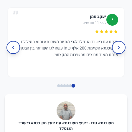
יעקב ממן
י
לפני 11 חודשים
בדקנו עם רישרד הננפלד לגבי מחזור משכנתא והוא הוזיל לנו
במשכנתא הקיימת 200 אלף שח! עשה לנו השוואה בין הבנקים,
אנחנו מאוד מרוצים מהשירות המקצועי.
משכנתא גורו - ייעוץ משכנתא עם יועץ משכנתא רישרד
הננפלד