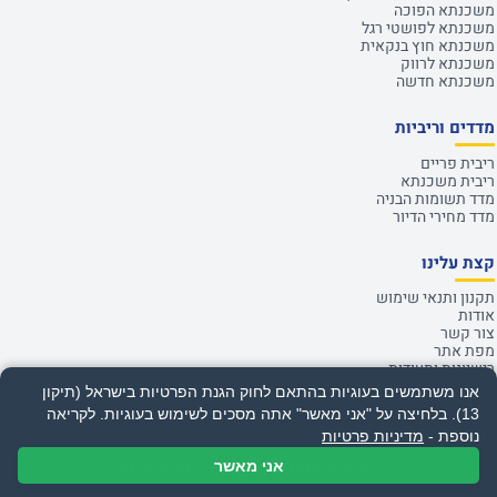
משכנתא הפוכה
משכנתא לפושטי רגל
משכנתא חוץ בנקאית
משכנתא לרווק
משכנתא חדשה
מדדים וריביות
ריבית פריים
ריבית משכנתא
מדד תשומות הבניה
מדד מחירי הדיור
קצת עלינו
תקנון ותנאי שימוש
אודות
צור קשר
מפת אתר
רישיונות ותעודות
תמונות המשרד
אנו משתמשים בעוגיות בהתאם לחוק הגנת הפרטיות בישראל (תיקון
13). בלחיצה על "אני מאשר" אתה מסכים לשימוש בעוגיות.
לקריאה
נוספת -
מדיניות פרטיות
אי עמידה בפירעון ההלוואה או בהחזר האשראי עלול לגרור חיוב בריבית פיגורים והליכי
אני מאשר
בדקו חיסכון במשכנתא - ללא עלות
הוצאה לפועל.