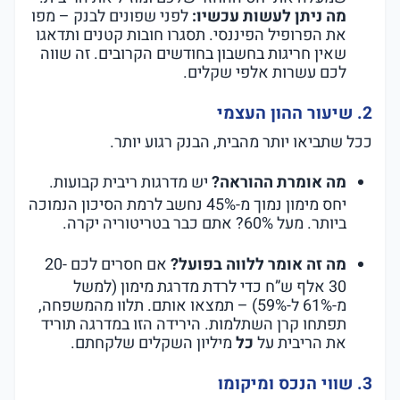
מה ניתן לעשות עכשיו:
לפני שפונים לבנק – מפו
את הפרופיל הפיננסי. תסגרו חובות קטנים ותדאגו
שאין חריגות בחשבון בחודשים הקרובים. זה שווה
לכם עשרות אלפי שקלים.
2. שיעור ההון העצמי
ככל שתביאו יותר מהבית, הבנק רגוע יותר.
מה אומרת ההוראה?
יש מדרגות ריבית קבועות.
יחס מימון נמוך מ-45% נחשב לרמת הסיכון הנמוכה
ביותר. מעל 60%? אתם כבר בטריטוריה יקרה.
מה זה אומר ללווה בפועל?
אם חסרים לכם 20-
30 אלף ש”ח כדי לרדת מדרגת מימון (למשל
מ-61% ל-59%) – תמצאו אותם. תלוו מהמשפחה,
תפתחו קרן השתלמות. הירידה הזו במדרגה תוריד
את הריבית על
כל
מיליון השקלים שלקחתם.
3. שווי הנכס ומיקומו