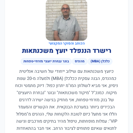
הכותב והסוקר המקצועי
רישרד הננפלד יועץ משכנתאות
כלכלן (MBA)
מהנדס
בוגר נבחרת יועצי מזרחי-טפחות
כיועץ משכנתאות עם שילוב ייחודי של חשיבה אנליטית
כמהנדס, הבנה עסקית ככלכלן (MBA) ולמעלה מ-20 שנות
ניסיון, אני מביא לשולחן המו"מ יתרון כפול: דיוק מתמטי וכוח
מיקוח. כמנכ"ל "מיקוד משכנתאות" ובוגר "נבחרת היועצים"
של בנק מזרחי-טפחות, אני מחזיק בגישה ישירה לדרגים
הבכירים ביותר במערכת הבנקאית. את הקשרים והמעמד
הללו אני מתעל כיום לטובת הלקוחות שלי, הנהנים מ"מסלול
VIP": עמלות מופחתות, טיפול מהיר בתיקים מורכבים וגישה
לתנאים שאינם פתוחים לציבור הרחב. אני חבר בהתאחדות