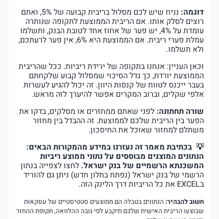
דוגמה:
נניח שיש לכם מסלול בריבית קבועה של 5%, ואתם
רוצים לסלק אותו. אם הריבית הממוצעת לתקופה שנותרה
עומדת על 4%, יש פער של אחוז אחד לטובת הבנק, ותשלמו
עמלת פערי ריבית. אם הממוצעת היא 6%, אין פער לרעתכם,
ולא תשלמו.
וכאן העניין: אנחנו בתקופה של ירידת ריביות. ככל שהריבית
הממוצעת יורדת, כך גדל הסיכוי שמסלול קבוע שלקחתם
בעבר ייכנס לטווח של קנסות היוון. זה יכול להגיע לעשרות
אלפי שקלים, וברוב המקרים אפשר להיערך לזה מראש.
שורה תחתונה:
לפני שאתם ממחזרים או מסלקים, בדקו את
הפער בין הריבית שלכם לממוצעת. זה ההבדל בין מחזור
משתלם למחזור שאוכל את החיסכון.
💡 בכתיבת מאמר זה נעזרנו במידע מהמקורות הבאים:
הנתונים המוצגים מבוססים על נתוני ממוצע ריביות
המשכנתא הרשמיים של בנק ישראל.
לחצו לצפייה בנתון
הרשמי של בנק ישראל (נפתח בחלון חדש)
ניתן גם להוריד
בEXCEL את כל הריביות דרך הלינק הזה.
חשוב להבהיר:
הנתונים בטבלה הם ממוצעים סטטיסטיים של עסקאות
שבוצעו הריבית האישית שלכם תיקבע לפי גובה ההלוואה, תקופת ההחזר