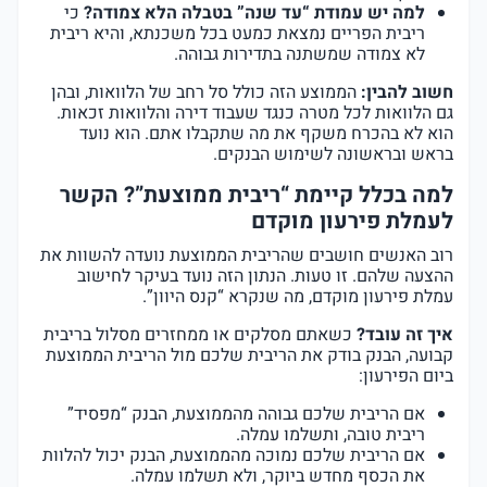
למה יש עמודת “עד שנה” בטבלה הלא צמודה?
כי
ריבית הפריים נמצאת כמעט בכל משכנתא, והיא ריבית
לא צמודה שמשתנה בתדירות גבוהה.
חשוב להבין:
הממוצע הזה כולל סל רחב של הלוואות, ובהן
גם הלוואות לכל מטרה כנגד שעבוד דירה והלוואות זכאות.
הוא לא בהכרח משקף את מה שתקבלו אתם. הוא נועד
בראש ובראשונה לשימוש הבנקים.
למה בכלל קיימת “ריבית ממוצעת”? הקשר
לעמלת פירעון מוקדם
רוב האנשים חושבים שהריבית הממוצעת נועדה להשוות את
ההצעה שלהם. זו טעות. הנתון הזה נועד בעיקר לחישוב
עמלת פירעון מוקדם, מה שנקרא “קנס היוון”.
איך זה עובד?
כשאתם מסלקים או ממחזרים מסלול בריבית
קבועה, הבנק בודק את הריבית שלכם מול הריבית הממוצעת
ביום הפירעון:
אם הריבית שלכם גבוהה מהממוצעת, הבנק “מפסיד”
ריבית טובה, ותשלמו עמלה.
אם הריבית שלכם נמוכה מהממוצעת, הבנק יכול להלוות
את הכסף מחדש ביוקר, ולא תשלמו עמלה.