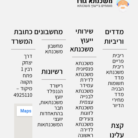
מדדים
שירותי
מחשבונים
כתובת
ייעוץ
וריביות
המשרד
מחשבון
משכנתא
משכנתא
ריבית
דרך
פריים
יצחק
משכנתא
ריבית
פנסיונית
רבין 1
רשיונות
משכנתא
משכנתא
פתח
מדד
לדירת
תקווה
תשומות
עמידר
רישרד
מיקוד –
הבניה
משכנתא
הננפלד
מדד
4925110
לבנייה
יועץ
מחירי
עצמית
משכנתאות,
הדיור
משכנתא
חבר
לזוגות
בהתאחדות
צעירים
יועצי
קצת
משכנתא
המשכנתאות
לדירה
עלינו
ראשונה