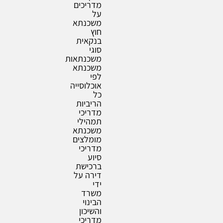
מדריכים
על
משכנתא
חוץ
בנקאית
סוגי
משכנתאות
משכנתא
לפי
אוכלוסייה
כל
הריביות
מדריכי
תמהילי
משכנתא
מומלצים
מדריכי
סיוע
ברכישת
דירה על
ידי
משרד
הבינוי
והשיכון
מדריכי