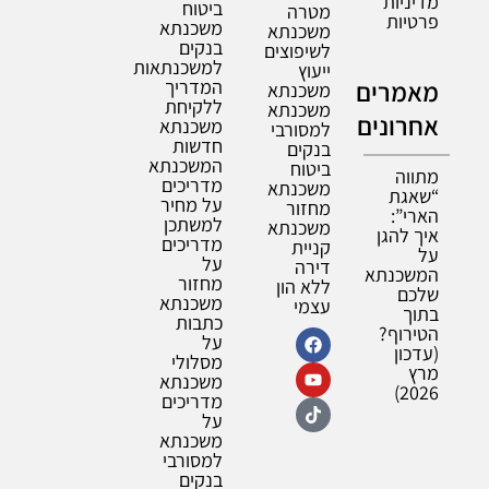
מדיניות
ביטוח
מטרה
פרטיות
משכנתא
משכנתא
בנקים
לשיפוצים
למשכנתאות
ייעוץ
מאמרים
המדריך
משכנתא
ללקיחת
משכנתא
אחרונים
משכנתא
למסורבי
חדשות
בנקים
המשכנתא
ביטוח
מתווה
מדריכים
משכנתא
“שאגת
על מחיר
מחזור
הארי”:
למשתכן
משכנתא
איך להגן
מדריכים
קניית
על
על
דירה
המשכנתא
מחזור
ללא הון
שלכם
משכנתא
עצמי
בתוך
כתבות
הטירוף?
על
(עדכון
מסלולי
מרץ
משכנתא
2026)
מדריכים
על
משכנתא
למסורבי
בנקים