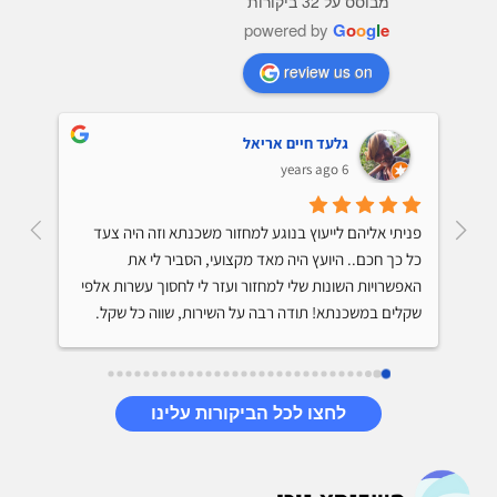
מבוסס על 32 ביקורות
powered by
G
o
o
g
l
e
review us on
גלעד חיים אריאל
6 years ago
קיבלתי ייעוץ למיחזור משכנתא והתרשמתי מאד לטובה 
פניתי אליהם לייעוץ בנוגע למחזור משכנתא וזה היה צעד 
מהיועץ. הוא ידע על מה הוא מדבר, נתן לי טיפים שיחסכו לי 
כל כך חכם.. היועץ היה מאד מקצועי, הסביר לי את 
מאות אלפי שקלים בתשלום המשכנתא, היה סבלני והסביר 
האפשרויות השונות שלי למחזור ועזר לי לחסוך עשרות אלפי 
שקלים במשכנתא! תודה רבה על השירות, שווה כל שקל.
לחצו לכל הביקורות עלינו