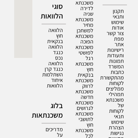
משכנתא
סוגי
לדירה
תקנון
שניה
הלוואות
ותנאי
משכנתא
שימוש
מחיר
אודות
הלוואה
למשתכן
צור קשר
חוץ
משכנתא
מפת
בנקאית
הפוכה
אתר
הלוואה
משכנתא
רישיונות
כנגד
לפושטי
ותעודות
נכס
רגל
תמונות
הלוואה
משכנתא
המשרד
כנגד קרן
חוץ
כתבות
השתלמות
בנקאית
מהתקשורת
איחוד
משכנתא
לקוחות
הלוואות
לרווק
ממליצים
משכנתא
תמהילי
חדשה
משכנתא
משכנתא
בלוג
של
לגרושים
לקוחות
משכנתא
משכנתאות
תנאי
לתושבי
שימוש
חוץ
הצהרת
מדריכים
משכנתא
נגישות
על
לכל