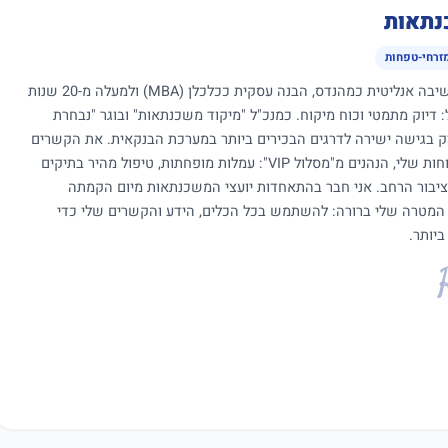
נתאות
מזרחי-טפחות
כיועץ משכנתאות עם שילוב ייחודי של חשיבה אנליטית כמהנדס, הבנה עסקית ככלכלן (MBA) ולמעלה מ-20 שנות
ול: דיוק מתמטי וכוח מיקוח. כמנכ"ל "מיקוד משכנתאות" ובוגר "נבחרת
יק בגישה ישירה לדרגים הבכירים ביותר במערכת הבנקאית. את הקשרים
והמעמד הללו אני מתעל כיום לטובת הלקוחות שלי, הנהנים מ"מסלול VIP": עמלות מופחתות, טיפול מהיר בתיקים
ציבור הרחב. אני חבר בהתאחדות יועצי המשכנתאות מיום הקמתה
 המטרה שלי ברורה: להשתמש בכל הכלים, הידע והקשרים שלי כדי
יותר.