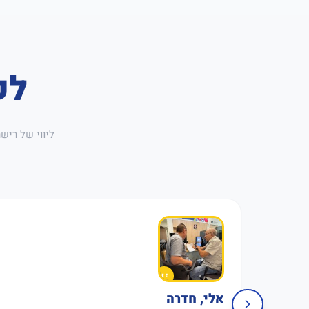
לק
ליווי של ריש
אלי, חדרה