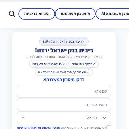
סוכן משכנתא AI
מחשבון משכנתא
השוואת ריביות
ריבית בנק ישראל ירדה ל־3.5%
ריבית בנק ישראל ירדה!
כל שינוי בריבית משפיע על ההחזר החודשי - שווה לבדוק.
בדיקה ב-30 שניות
בדיקה ראשונית ללא עלות
יועץ מוסמך, חבר לשכת יועצי המשכנתאות
בדקו חיסכון במשכנתא
שם מלא
מספר טלפון נייד
מטרת הפנייה
אני מאשר/ת שקראתי והבנתי את,
תנאי השימוש ומדיניות הפרטיות