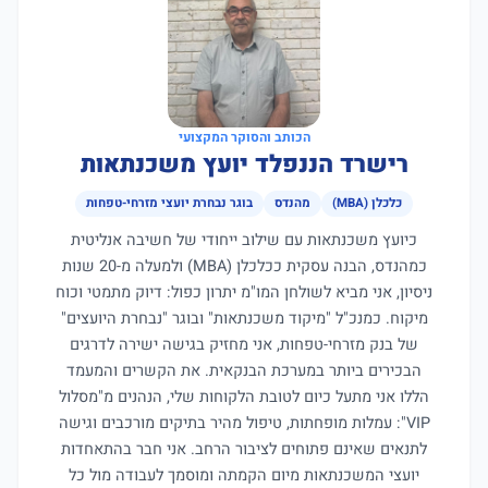
הכותב והסוקר המקצועי
רישרד הננפלד יועץ משכנתאות
כלכלן (MBA)
מהנדס
בוגר נבחרת יועצי מזרחי-טפחות
כיועץ משכנתאות עם שילוב ייחודי של חשיבה אנליטית
כמהנדס, הבנה עסקית ככלכלן (MBA) ולמעלה מ-20 שנות
ניסיון, אני מביא לשולחן המו"מ יתרון כפול: דיוק מתמטי וכוח
מיקוח. כמנכ"ל "מיקוד משכנתאות" ובוגר "נבחרת היועצים"
של בנק מזרחי-טפחות, אני מחזיק בגישה ישירה לדרגים
הבכירים ביותר במערכת הבנקאית. את הקשרים והמעמד
הללו אני מתעל כיום לטובת הלקוחות שלי, הנהנים מ"מסלול
VIP": עמלות מופחתות, טיפול מהיר בתיקים מורכבים וגישה
לתנאים שאינם פתוחים לציבור הרחב. אני חבר בהתאחדות
יועצי המשכנתאות מיום הקמתה ומוסמך לעבודה מול כל