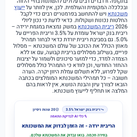
בתקופה זו דברים רבים עלולים להשתנות בחיי הלווה
ובכלכלה המקומית והעולמית. לכן, אין לוותר על
ייעוץ
משכנתא
ויש להתחשב בפרמטרים רבים כדי לקבל
החלטות נכונות ושקולות. כדאי לדעת כי נכון ליולי
2026
ריבית המשכנתא
במשק נמצאת במגמת ירידה –
ריבית בנק ישראל עומדת על 3.5% וריבית הפריים על
5.0%. גם בסביבת ריבית יורדת כדאי לבחור תמהיל
מאוזן הכולל את הכוכב של עולם המשכנתא – מסלול
פריים, בשילוב מסלולים בריבית קבועה, עם או ללא
הצמדה למדד, כדי למזער סיכונים ולשמור על יציבות
ההחזר החודשי, וכן לוודא כי התמהיל כולל מסלולים
שקל לפרוע, ללא תשלום עמלת היוון יקרה. הערה
חשובה – כל תמהילי המשכנתא המומלצים בכתבה
הובאו לצורך עיון והבנת הנושא, אין לראות בהם
המלצה או תחליף לייעוץ משכנתא.
ריבית בנק ישראל 3.5%
20 שנות ניסיון
כלי AI לבדיקת התאמה
הריבית ירדה - זה הזמן לבדוק את המשכנתא
בחירה חכמה. בואו נבדוק את המשכנתא שלכם.