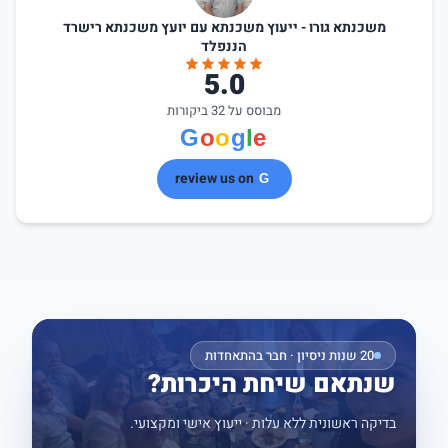
משכנתא גורו - ייעוץ משכנתא עם יועץ משכנתא רישרד
הננפלד
5.0
מבוסס על 32 ביקורות
review us on
20 שנות ניסיון · חבר בהתאחדות
שנתאם שיחת היכרות?
בדיקה ראשונית ללא עלות · ייעוץ אישי ומקצועי.