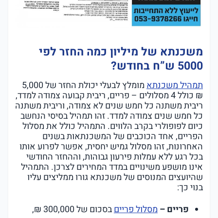
משכנתא של מיליון כמה החזר לפי
5000 ש”ח בחודש?
תמהיל משכנתא
מומלץ לבעלי יכולת החזר של 5,000
₪ כולל 4 מסלולים – פריים, ריבית קבועה צמודה למדד,
ריבית משתנה כל חמש שנים לא צמודה, וריבית משתנה
כל חמש שנים צמודה למדד. זהו תמהיל בסיסי הנחשב
כיום לפופולרי בקרב הלווים. התמהיל כולל את מסלול
הפריים, אחד הכוכבים של המשכנתאות בשנים
האחרונות, זהו מסלול גמיש יחסית, אפשר לפרוע אותו
בכל רגע ללא עמלות פירעון גבוהות, וההחזר החודשי
אינו מושפע משינויים במדד המחירים לצרכן. התמהיל
שהיועצים המנוסים של משכנתא גורו ממליצים עליו
בנוי כך:
פריים –
מסלול פריים
בסכום של 300,000 ₪,