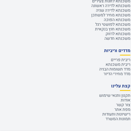
משכנתא לזוגות צעירים
משכנתא לדירה ראשונה
משכנתא לדירה שניה
משכנתא מחיר למשתכן
משכנתא הפוכה
משכנתא לפושטי רגל
משכנתא חוץ בנקאית
משכנתא לרווק
משכנתא חדשה
מדדים וריביות
ריבית פריים
ריבית משכנתא
מדד תשומות הבניה
מדד מחירי הדיור
קצת עלינו
תקנון ותנאי שימוש
אודות
צור קשר
מפת אתר
רישיונות ותעודות
תמונות המשרד