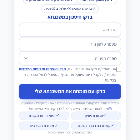
בדיקה ראשונית ללא עלות, ב-30 שניות
בדקו חיסכון במשכנתא
שם מלא
מספר טלפון נייד
מטרת הפנייה
אני מאשר/ת שקראתי והבנתי את,
תנאי השימוש ומדיניות הפרטיות
ומסכים/ה לקבל דיוור שיווקי. אני מבין/ה שאוכל לבטל הסכמה זו
בכל עת.
בדקו עם מומחה את המשכנתא שלי
רישרד הננפלד, כלכלן וחבר התאחדות יועצי המשכנתאות · בדיקה ללא התחייבות
מיד לאחר השליחה: גישה לכלי AI לבדיקת תנאי המשכנתא.
20 שנות ניסיון
יוצאי יחידות בנקאיות
קשרים בדרג בכיר בבנקים
פתרונות למסורבים
מיקוד משכנתאות, חברה רשומה ומוכרת