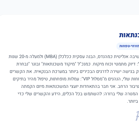
נתאות
מזרחי-טפחות
כיועץ משכנתאות עם שילוב ייחודי של חשיבה אנליטית כמהנדס, הבנה עסקית ככלכלן (MBA) ולמעלה מ-20 שנות
ול: דיוק מתמטי וכוח מיקוח. כמנכ"ל "מיקוד משכנתאות" ובוגר "נבחרת
יק בגישה ישירה לדרגים הבכירים ביותר במערכת הבנקאית. את הקשרים
והמעמד הללו אני מתעל כיום לטובת הלקוחות שלי, הנהנים מ"מסלול VIP": עמלות מופחתות, טיפול מהיר בתיקים
ציבור הרחב. אני חבר בהתאחדות יועצי המשכנתאות מיום הקמתה
 המטרה שלי ברורה: להשתמש בכל הכלים, הידע והקשרים שלי כדי
יותר.