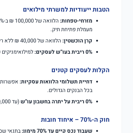
הטבות ייעודיות למשרתי מילואים
מזרחי-טפחות:
מעמלת פתיחת תיק.
קרן הוכשטין:
הלוואה של 40,000 ₪ ללא ריבית למי ששירת 30 יום ומעלה במילואים.
0% ריבית בעו”ש לעסקים:
למילואימניקים עם ע
הקלות לעסקים קטנים
דחיית תשלומי הלוואות עסקיות:
בכל הבנקים הגדולים.
0% ריבית על יתרה בחשבון עו”ש
(עד 30,000 ₪) למילואימניקים בעלי עסקים.
חוק ה-70% – איחוד חובות
שעבוד נכס קיים עד 70% מימון:
בתנאי שסכום ההלוו