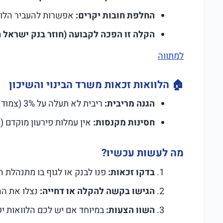
החלפת חובות יקרים:
אפשרות להעביר הלוואות יקרות (12%+ ריבית) ל
הקלה זו הפכה לקבועה (חוזר בנק ישראל ח-2840, פברואר 2026
למתווה
🏠
הלוואות זכאות משרד הבינוי והשיכון
הגנה מריבית:
ריבית לא תעלה על 3% (צמוד מדד).
חסינות מקנסות:
אין עמלות פירעון מוקדם (ק
מה לעשות עכשיו?
בדקו זכאות:
פנו לבנק או לגוף בו מתנהלת
הגישו בקשה להקלה או דחייה:
נצלו את הה
השוו הצעות:
במיוחד אם יש לכם הלוואות יק