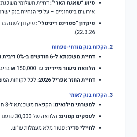
סיוע “שאגת הארי”:
דחיית תשלומי משכנתא ו
אירועים ביטחוניים – על פי הנחיות בנק ישרא
פיקדון “ספרינט דיגיטלי”:
22.3.26).
2.
הקלות בנק מזרחי-טפחות
דחיית משכנתא ל-6 חודשים ב-0% ריבית והצמדה:
הלוואת גישור מיידית:
עד 150,000 ₪ בריבית פריים בלבד לחצי שנה.
דחיית החזר אפריל 2026:
לכל לקוחות המשכ
3.
הקלות בנק לאומי
למשרתי מילואים:
הקפאת משכנתא ל-3 חודשים + הנחה של 1% בריבית האוברדרפט.
לעסקים קטנים:
הלוואה של 30,000 ₪ עם גרייס (דחיית תשלומים) של חצי שנה.
לחיילי סדיר:
פטור מלא מעמלות עו”ש.