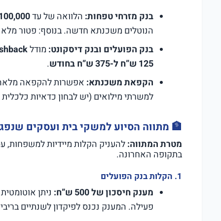
בנק מזרחי טפחות:
הלוואה של עד
100,000 ש”ח ב-0% ריבית וב-0% הצמד
הנוטלים משכנתא חדשה. בנוסף: פטור מלא 
בנק הפועלים ובנק דיסקונט:
מודל
shback
125 ש”ח ל-375 ש”ח בחודש
.
הקפאת משכנתא:
אפשרות להקפאה מלאה 
למשרתי מילואים (יש לבחון כדאיות כלכלית ב
🏦 מתווה הסיוע למשקי בית ועסקים שנפגע
מטרת המתווה:
להעניק הקלות מיידיות למשפחות, עס
בתקופה האחרונה.
1.
הקלות בנק הפועלים
מענק חיסכון של 500 ש”ח:
פעילה. המענק נכנס לפיקדון לשנתיים בריבית פריים פחות 2% (