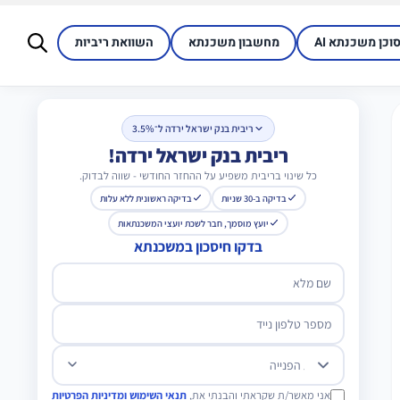
סוכן משכנתא AI
מחשבון משכנתא
השוואת ריביות
ריבית בנק ישראל ירדה ל־3.5%
ריבית בנק ישראל ירדה!
כל שינוי בריבית משפיע על ההחזר החודשי - שווה לבדוק.
בדיקה ב-30 שניות
בדיקה ראשונית ללא עלות
יועץ מוסמך, חבר לשכת יועצי המשכנתאות
בדקו חיסכון במשכנתא
שם מלא
מספר טלפון נייד
מטרת הפנייה
אני מאשר/ת שקראתי והבנתי את,
תנאי השימוש ומדיניות הפרטיות