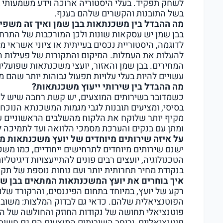
לשחק תפקיד. בעלי היסטוריה ארוכה וידע משמעותי ב
בשל התובנות והקשרים שלהם בענף.
מה ההבדל בין משכנתאות בבן שמן ואיך זה משפיע
בבן שמן יש עסקאות שונות ולכן המורכבות של התרחי
לדוגמה, היסטוריית נכסים בעייתית או ציוני אשראי 
להעלות את העמלות. המיקום והתקורות של פעילות הי
המחירים. בבן שמן והאזור, יועצי משכנתאות שפועלי
עשויים להיות בעלי עלויות תפעול גבוהות יותר שהם מ
מה ההבדל בין שירותי ייעוץ משכנתאות?
כשמדובר בשירותים המוצעים, יש קשת רחבה שיש לקח
בסיסי, ומציעים תובנות לגבי מגמות המשכנתא הנוכחי
מקיף יותר שלוקח את הלקוח מהשלבים הראשוניים 
ומתן עם בנקים והערכת מסמכי הלוואה ועד לתמיכה
על איזה שירותים מיוחדים של יועץ משכנתאות 
ישנם שירותים מיוחדים לתרחישים ייחודיים, כמו משכ
הטכנולוגיה, יועצים רבים פונים להתייעצויות דיגיטלי
בנקודת מחיר תחרותית יותר ועם נוחות נוספת של תקש
איך בוחרים את יועץ המשכנתאות המתאים בבן שמ
רקע של יועץ, במיוחד בתחום הפיננסים, והרקורד שלו 
הפוטנציאלית שלהם. כדאי גם לבדוק המלצות: משוב מ
פוטנציאלי תחושה של נקודות החוזק והחולשה של היו
פוטנציאליים, ורוחב השירותים המוצעים הם גם חשובי