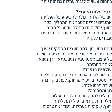
תחום עשויים לגבות עמלות גבוהות יותר
 על עלות הייעוץ?
ש של הלווה יכולה להשפיע על העלויות.
מאתגרים יכולים לסבך את התהליך ובכך
ועץ יכולים גם הם להשפיע על מבנה
ם ממקומות מעולים או משרדים יוקרתיים
עבירים ללקוח.
ת בחשבון. כמה יועצים מספקים ייעוץ
ות וריביות אפשריות. אחרים מציעים שירות
של עיצוב אסטרטגיית משכנתא, דרך משא
 לאחר החתימה
משלמים בנפרד?
נתאות לרכב או סכסוכי רכוש. עם עליית
ות, ומספקים ייעוץ מרחוק, לעתים קרובות
ורת וירטואלית.
ן והסביבה?
יכולים לספק תובנות לגבי היעילות
לקוחות קודמים יכול לתת ללווה
עץ. שקיפות בעמלות, ניגודי אינטרסים
ם.