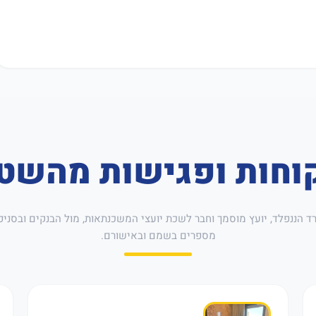
וחות ופגישות מהשט
רד הננפלד, יועץ מוסמך וחבר לשכת יועצי המשכנתאות, מול הבנקים ובסניפ
מספרים בשמם ובאישורם.