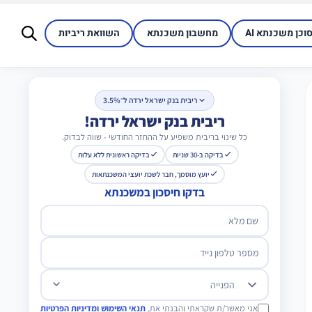
סוכן משכנתא AI
מחשבון משכנתא
השוואת ריביות
ריבית בנק ישראל ירדה ל־3.5%
ריבית בנק ישראל ירדה!
כל שינוי בריבית משפיע על ההחזר החודשי - שווה לבדוק.
בדיקה ב-30 שניות
בדיקה ראשונית ללא עלות
יועץ מוסמך, חבר לשכת יועצי המשכנתאות
בדקו חיסכון במשכנתא
שם מלא
מספר טלפון נייד
מטרת הפנייה
אני מאשר/ת שקראתי והבנתי את,
תנאי השימוש ומדיניות הפרטיות