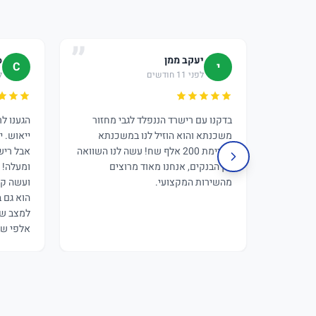
יעקב ממן
o
י
C
לפני 11 חודשים
לפ
בדקנו עם רישרד הננפלד לגבי מחזור
הגענו ל
משכנתא והוא הוזיל לנו במשכנתא
ייאוש. י
הקיימת 200 אלף שח! עשה לנו השוואה
אבל ריש
בין הבנקים, אנחנו מאוד מרוצים
ומעלה! 
מהשירות המקצועי.
ועשה קס
הוא גם 
למצב של
אלפי שק