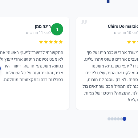
Chiro Do marzi
רינה ממן
ר
ני 10 חודשים
לפני 11 חודשים
רישרד אחרי שכבר היינו על סף
התקשרתי לרישרד לייעוץ ראשוני אחר
ועצים אחרים פשוט ויתרו עלינו,
לא מעט נסיונות חיפוש אחרי ייעוץ וליו
רד? יועץ משכנתא משכמו
בנושא משכנתא חדשה. רישרד היה
הוא לקח את התיק שלנו לידיים
אדיב, והסביר וענה על כל השאלות
מים. לא רק שסגר לנו חובות,
בסבלנות רבה ובמקצועיות מוחלטת.
בנה לנו תמהיל חכם שהתאים בול
נו. התוצאה? חיסכון של מאות
לים!