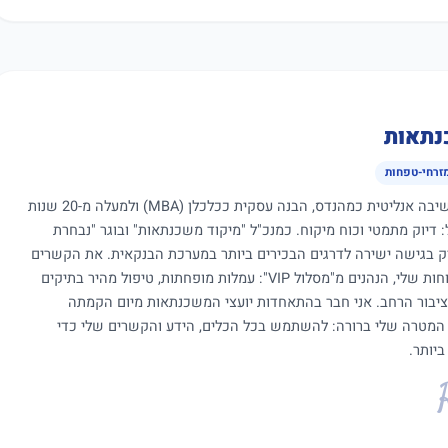
נתאות
מזרחי-טפחות
כיועץ משכנתאות עם שילוב ייחודי של חשיבה אנליטית כמהנדס, הבנה עסקית ככלכלן (MBA) ולמעלה מ-20 שנות
ול: דיוק מתמטי וכוח מיקוח. כמנכ"ל "מיקוד משכנתאות" ובוגר "נבחרת
יק בגישה ישירה לדרגים הבכירים ביותר במערכת הבנקאית. את הקשרים
והמעמד הללו אני מתעל כיום לטובת הלקוחות שלי, הנהנים מ"מסלול VIP": עמלות מופחתות, טיפול מהיר בתיקים
ציבור הרחב. אני חבר בהתאחדות יועצי המשכנתאות מיום הקמתה
 המטרה שלי ברורה: להשתמש בכל הכלים, הידע והקשרים שלי כדי
יותר.