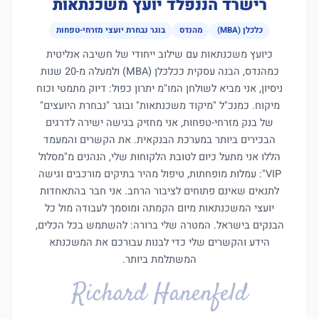
רישרד הננפלד יועץ משכנתאות
כלכלן (MBA)
מהנדס
בוגר נבחרת יועצי מזרחי-טפחות
כיועץ משכנתאות עם שילוב ייחודי של חשיבה אנליטית
כמהנדס, הבנה עסקית ככלכלן (MBA) ולמעלה מ-20 שנות
ניסיון, אני מביא לשולחן המו"מ יתרון כפול: דיוק מתמטי וכוח
מיקוח. כמנכ"ל "מיקוד משכנתאות" ובוגר "נבחרת היועצים"
של בנק מזרחי-טפחות, אני מחזיק בגישה ישירה לדרגים
הבכירים ביותר במערכת הבנקאית. את הקשרים והמעמד
הללו אני מתעל כיום לטובת הלקוחות שלי, הנהנים מ"מסלול
VIP": עמלות מופחתות, טיפול מהיר בתיקים מורכבים וגישה
לתנאים שאינם פתוחים לציבור הרחב. אני חבר בהתאחדות
יועצי המשכנתאות מיום הקמתה ומוסמך לעבודה מול כל
הבנקים בישראל. המטרה שלי ברורה: להשתמש בכל הכלים,
הידע והקשרים שלי כדי לבנות עבורכם את המשכנתא
המשתלמת ביותר.
Richard Hanenfeld