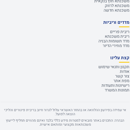
משכנתא חוץ בנקאית
משכנתא לרווק
משכנתא חדשה
מדדים וריביות
ריבית פריים
ריבית משכנתא
מדד תשומות הבניה
מדד מחירי הדיור
קצת עלינו
תקנון ותנאי שימוש
אודות
צור קשר
מפת אתר
רישיונות ותעודות
תמונות המשרד
אי עמידה בפירעון ההלוואה או בהחזר האשראי עלול לגרור חיוב בריבית פיגורים והליכי
הוצאה לפועל.
הבהרה: התכנים באתר מובאים למטרות מידע כללי בלבד ואינם מהווים תחליף לייעוץ
משכנתאות מקצועי ומותאם אישית.