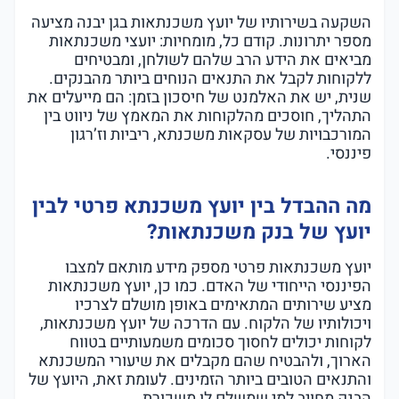
השקעה בשירותיו של יועץ משכנתאות בגן יבנה מציעה
מספר יתרונות. קודם כל, מומחיות: יועצי משכנתאות
מביאים את הידע הרב שלהם לשולחן, ומבטיחים
ללקוחות לקבל את התנאים הנוחים ביותר מהבנקים.
שנית, יש את האלמנט של חיסכון בזמן: הם מייעלים את
התהליך, חוסכים מהלקוחות את המאמץ של ניווט בין
המורכבויות של עסקאות משכנתא, ריביות וז’רגון
פיננסי.
מה ההבדל בין יועץ משכנתא פרטי לבין
יועץ של בנק משכנתאות?
יועץ משכנתאות פרטי מספק מידע מותאם למצבו
הפיננסי הייחודי של האדם. כמו כן, יועץ משכנתאות
מציע שירותים המתאימים באופן מושלם לצרכיו
ויכולותיו של הלקוח. עם הדרכה של יועץ משכנתאות,
לקוחות יכולים לחסוך סכומים משמעותיים בטווח
הארוך, ולהבטיח שהם מקבלים את שיעורי המשכנתא
והתנאים הטובים ביותר הזמינים. לעומת זאת, היועץ של
הבנק מחויב למי שמשלם לו משכורת.