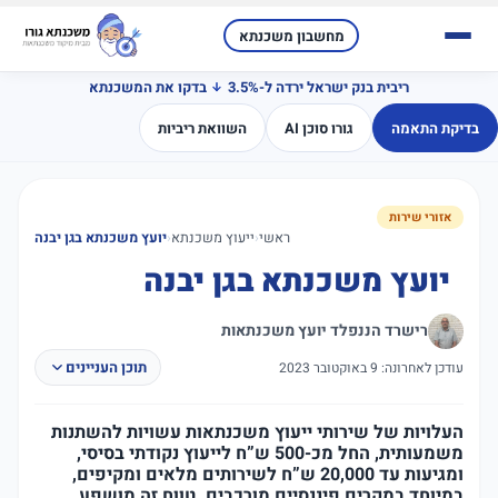
מחשבון משכנתא
ריבית בנק ישראל ירדה ל-3.5%
בדקו את המשכנתא
בדיקת התאמה
גורו סוכן AI
השוואת ריביות
אזורי שירות
ראשי
‹
ייעוץ משכנתא
‹
יועץ משכנתא בגן יבנה
יועץ משכנתא בגן יבנה
רישרד הננפלד יועץ משכנתאות
תוכן העניינים
עודכן לאחרונה: 9 באוקטובר 2023
העלויות של שירותי ייעוץ משכנתאות עשויות להשתנות
משמעותית, החל מכ-500 ש”ח לייעוץ נקודתי בסיסי,
ומגיעות עד 20,000 ש”ח לשירותים מלאים ומקיפים,
במיוחד במקרים פיננסיים מורכבים. טווח זה מושפע