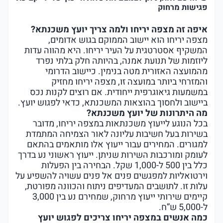
פגישות מרחוק
איפה זה מצפה יריחו ולמה צריך יועץ משכנתא?
מצפה יריחו הוא יישוב הממוקם בגוש אדומים,
המשקיף אסטרטגית על העיר יריחו. היא מהווה עדות
ליוזמות של תנועת אמנה, בהיותה חלק בלתי נפרד
מהמועצה האזורית מטה בנימין. כיישוב הדרומי
והמזרחי ביותר במועצה זו, מצפה יריחו מחזיק
במשמעות גיאוגרפית ייחודית. אם רוצים לקנות נכס
ביישוב ולחסוך בהוצאות המשכנתא, כדאי לפגוש יועץ.
מה היתרונות של יועץ משכנתא?
בכל הנוגע לייעוץ משכנתאות במצפה יריחו, מדובר
בשירות בעל חשיבות עליונה לאור הצמיחה המתמדת
למגורים. המחירים עבור ייעוץ אלו מותאמים בהתאם
לעומק ומורכבות השירות שניתן. ייעוץ ראשוני נע בדרך
כלל בין 500 ל-1,000 שקל. הבחירה בין הפעלות
וירטואליות למפגשים פנים אל פנים עשויה להשפיע על
עלות זו. לתושבים המעדיפים ניתוח והכוונה מפורטת,
קיימים שירותי ייעוץ מרחוק, שמחירם נע בין 3,000
ל-5,000 ש”ח.
כמה אנשים במצפה יריחו צריכים לפגוש יועץ