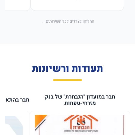
החליקו לצדדים לכל השירותים ←
תעודות ורשיונות
חבר במועדון "הנבחרת" של בנק
חבר בהתאחדו
מזרחי-טפחות