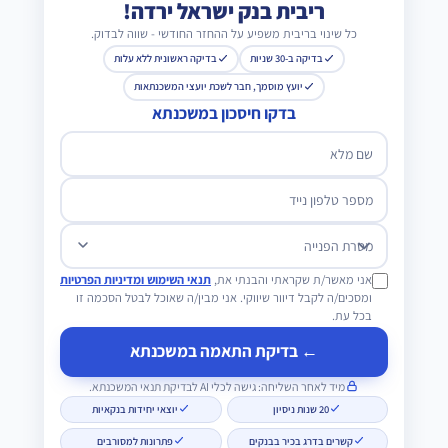
ריבית בנק ישראל ירדה!
כל שינוי בריבית משפיע על ההחזר החודשי - שווה לבדוק.
בדיקה ב-30 שניות
בדיקה ראשונית ללא עלות
יועץ מוסמך, חבר לשכת יועצי המשכנתאות
בדקו חיסכון במשכנתא
שם מלא
מספר טלפון נייד
מטרת הפנייה
אני מאשר/ת שקראתי והבנתי את,
תנאי השימוש ומדיניות הפרטיות
ומסכים/ה לקבל דיוור שיווקי. אני מבין/ה שאוכל לבטל הסכמה זו
בכל עת.
← בדיקת התאמה במשכנתא
מיד לאחר השליחה: גישה לכלי AI לבדיקת תנאי המשכנתא.
20 שנות ניסיון
יוצאי יחידות בנקאיות
קשרים בדרג בכיר בבנקים
פתרונות למסורבים