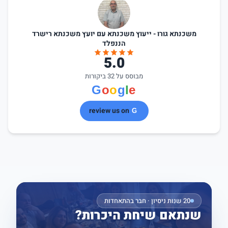
משכנתא גורו - ייעוץ משכנתא עם יועץ משכנתא רישרד
הננפלד
5.0
מבוסס על 32 ביקורות
review us on
20 שנות ניסיון · חבר בהתאחדות
שנתאם שיחת היכרות?