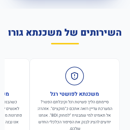
השירותים של משכנתא גורו
משכנתא לפושטי רגל
משכנ
סיימתם הליך פשיטת רגל וקיבלתם הפטר?
כשהבנקים ס
המערכת עדיין רואה אתכם כ"מוקצים". אזהרה:
לאנשים לפנו
אל תאמינו למי שמבטיח "למחוק BDI". אנחנו
פתרונות מימון
יודעים להציג לבנק את הסיפור הכלכלי החדש
אנו נבנה פת
שלכם.