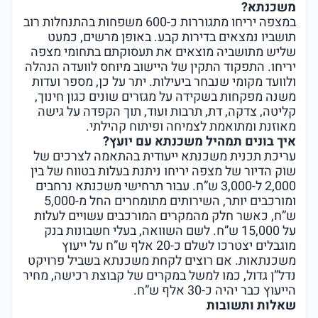
משכנתא?
במצפה יריחו מתגוררות כ-600 משפחות בהתנחלות רוב
תושביו נמצאים בדירות קבע. באופן מרשים, כמעט
שליש מתושביה מוצאים את תעסוקתם בתחומי מצפה
יריחו. התפקוד התקין של היישוב מיוחס לוועדה הנהלה
ולוועד מקומי שנבחר ביעילות. יתר על כן, מספר ועדות
משנה מפקחות בשקידה על מגזרים שונים כגון חינוך,
קליטה, צדקה, דת, תרבות ועוד, תוך הקפדה על גישה
מאוזנת ומתואמת לצמיחה ופיתוח קהילתי.
איך בונים תמהיל משכנתא עם יועץ?
עריכת תכנית משכנתא ייעודית בהתאמה לצרכים של
שוק הדיור של מצפה יריחו ניתנת בעלות בטווח של בין
2,000 ל-3,000 ש”ח. עבור תרחישי משכנתא נרחבים
ומורכבים יותר, השירותים מתומחרים החל מ-5,000
ש”ח, כאשר חלק מהמקרים המורכבים עשויים לעלות
על 15,000 ש”ח. לשם השוואה, בעלי חשבונות בנק
מוגבלים יצטרכו לשלם כ-20 אלף ש”ח על ייעוץ
משכנתאות. אם רוצים לקחת משכנתא בשביל פרויקט
נדל”ן גדול, כמו למשל במקרים של קבוצת רכישה, מחיר
הייעוץ כבר יהיה כ-30 אלף ש”ח.
שאלות ותשובות