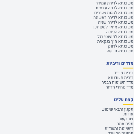
משכנתא לדירת עמידר
משכנתא לבניה עצמית
משכנתא לזוגות צעירים
משכנתא לדירה ראשונה
משכנתא לדירה שניה
משכנתא מחיר למשתכן
משכנתא הפוכה
משכנתא לפושטי רגל
משכנתא חוץ בנקאית
משכנתא לרווק
משכנתא חדשה
מדדים וריביות
ריבית פריים
ריבית משכנתא
מדד תשומות הבניה
מדד מחירי הדיור
קצת עלינו
תקנון ותנאי שימוש
אודות
צור קשר
מפת אתר
רישיונות ותעודות
תמונות המשרד