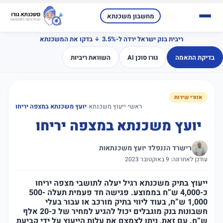
מחשבון משכנתא
ריבית בנק ישראל ירדה ל-3.5%
בדקו את המשכנתא
בדיקת התאמה
גורו סוכן AI
השוואת ריביות
אזורי שירות
ראשי
‹
ייעוץ משכנתא
‹
יועץ משכנתא במצפה יריחו
יועץ משכנתא במצפה יריחו
רישרד הננפלד יועץ משכנתאות
עודכן לאחרונה: 9 באוקטובר 2023
ייעוץ בתיק משכנתא רגיל יעלה לתושבי מצפה יריחו
כ-4,000 ש”ח בממוצע. פגישה חד פעמית תעלה 500-
1,000 ש”ח, בעוד ליווי בתיק מורכב או עבור בעלי
חשבונות בנק מוגבלים יכול להגיע למחיר של כ-20 אלף
ש”ח. עם זאת, ניתן לצמצם את עלות הייעוץ על ידי קביעת