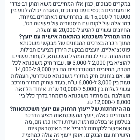
במקרים סבוכים, כגון אלו המחייבים משא ומתן רב-צדדי
או מעורבים בנכסים עם סיבוכים, האגרה יכולה לנוע בין
10,000 ל-15,000 ₪. בתרחישים מאתגרים במיוחד,
כמו אלה של לקוח עם היסטוריה של פשיטת רגל,
החיובים עשויים להגיע ל-20,000 ₪ ומעלה.
מהו תמהיל משכנתא בהתאמה אישית עם יועץ?
מתוך הכרה בצרכים המגוונים של מבקשי משכנתא
פוטנציאליים, יועצים בבקעת הירדן מציעים חבילות
מותאמות. כדי לבנות תמהיל משכנתא, לקוחות עשויים
להוציא בין 2,000 ל-3,000 ₪. עבור תיק משכנתא לכל
מטרה, החיובים הסטנדרטיים הם בין 8,000 ל-14,000
₪. אם בוחנים תיק מחזורי משכנתא סטנדרטי, העמלות
נעות בין 3,000 ל-6,000 ש”ח, בעוד שתיק מחזור מורכב
עשוי לעלות בין 5,000 ל-10,000 ש”ח. איחוד הלוואה
משולבת עם מחזור משכנתא מתומחר בדרך כלל בין
8,000 ל-12,000 ₪.
מה היתרונות של ייעוץ מרחוק עם יועץ משכנתאות?
בהסדרים כאלה, יועץ המשכנתאות מציע הדרכה
בטלפון או בפלטפורמות ועידת וידאו כמו זום, מה
שמאפשר ללקוחות להוביל את האינטראקציות
הישירות עם הבנקים. אופן ייעוץ זה עולה כמחצית