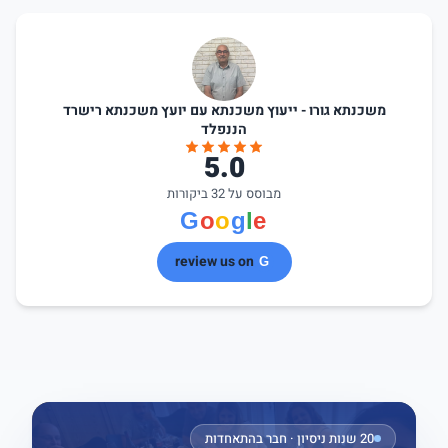
משכנתא גורו - ייעוץ משכנתא עם יועץ משכנתא רישרד
הננפלד
5.0
מבוסס על 32 ביקורות
review us on
20 שנות ניסיון · חבר בהתאחדות