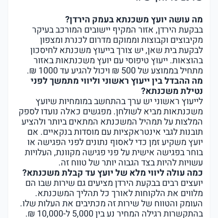
מה עושה יועץ משכנתא בעמק הירדן?
בבקעת הירדן, אזור המקיף יישובים המורכב בעיקר
מקיבוצים וקבוצות וממוקם מדרום לכנרת ומצפון
לבקעת בית שאן, יש צורך בייעוץ משכנתא לחיסכון
בהוצאות. ייעוץ טיפוסי עם יועץ משכנתאות באזור
מתחיל בממוצע של 500 ₪ ויכול להגיע עד 1000 ₪.
מה ההבדל בין ייעוץ ראשוני וליווי מתמשך לפני
נטילת משכנתא?
לייעוץ ראשוני יש ערך בהתחשב במומחיות שיועץ
משכנתאות מביא לשולחן. מפגשים כאלה נועדו לספק
המלצות על תמהיל המשכנתא המתאים ביותר ולהציע
תובנות לגבי אינטראקציות עם מוסדות בנקאיים. אם
יועץ משקיע זמן כדי לאסוף נתונים לפני הפגישה או
בוחר בפגישה אישית על פני פגישה מקוונת, העלויות
עשויות להיות בצד הגבוה יותר של טווח זה.
כמה עולה ליווי מלא של יועץ עד קבלת משכנתא?
יועצים רבים בבקעת הירדן מציעים גם שירות שבו הם
מלווים את הלקוחות לאורך כל תהליך המשכנתא.
העומק והטווח של שירות זה מכתיבים את העלות שלו.
בהתקשרות רגילה המחיר נע בין 5,000 ל-10,000 ₪.