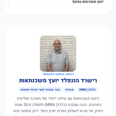
יועץ משכנתא במנוף
הכותב והסוקר המקצועי
רישרד הננפלד יועץ משכנתאות
כלכלן (MBA)
מהנדס
בוגר נבחרת יועצי מזרחי-טפחות
כיועץ משכנתאות עם שילוב ייחודי של חשיבה אנליטית
כמהנדס, הבנה עסקית ככלכלן (MBA) ולמעלה מ-20 שנות
ניסיון, אני מביא לשולחן המו"מ יתרון כפול: דיוק מתמטי וכוח