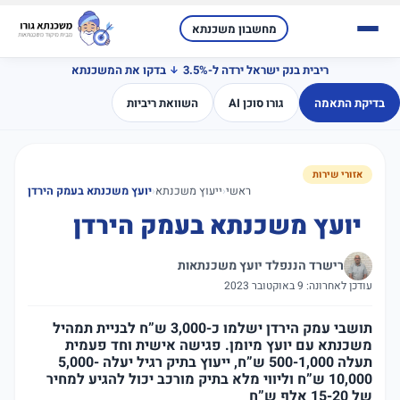
מחשבון משכנתא
ריבית בנק ישראל ירדה ל-3.5%
בדקו את המשכנתא
בדיקת התאמה
גורו סוכן AI
השוואת ריביות
אזורי שירות
ראשי
‹
ייעוץ משכנתא
‹
יועץ משכנתא בעמק הירדן
יועץ משכנתא בעמק הירדן
רישרד הננפלד יועץ משכנתאות
עודכן לאחרונה: 9 באוקטובר 2023
תושבי עמק הירדן ישלמו כ-3,000 ש”ח לבניית תמהיל
משכנתא עם יועץ מיומן. פגישה אישית וחד פעמית
תעלה 500-1,000 ש”ח, ייעוץ בתיק רגיל יעלה 5,000-
10,000 ש”ח וליווי מלא בתיק מורכב יכול להגיע למחיר
של 15-20 אלף ש”ח