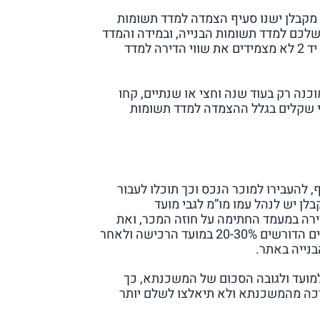
מקבלן ישנו סעיף הצמדה למדד תשומות
 שלכם למדד תשומות הבנייה, ובמידה והמדד
עלה, עליכם לשלם יותר תמורת הדירה. ברכישת דירה יד 2 לא מצמידים את שווי הדירה למדד
כנה רק בעוד שנה וחצי או שנתיים, קחו
י שקלים בגלל ההצמדה למדד תשומות
את מלוא הכסף, להעבירו למוכר הנכס וכך תוכלו לעבור
ן יש לנהל עמו מו”מ לגבי מועד
בלנים רבים גובים 20% משווי הדירה במעמד החתימה על חוזה המכר, ואת
היתרה ניתן לשלם במעמד קבלת המפתח. ישנם קבלנים הדורשים 20-30% במועד הרכישה ולאחר
נייה באתר.
מועד ולגובה הסכום של המשכנתא, כך
יכה מהמשכנתא ולא תיאלצו לשלם יותר