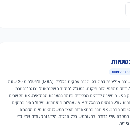
נתאות
מזרחי-טפחות
כיועץ משכנתאות עם שילוב ייחודי של חשיבה אנליטית כמהנדס, הבנה עסקית ככלכלן (MBA) ולמעלה מ-20 שנות
ול: דיוק מתמטי וכוח מיקוח. כמנכ"ל "מיקוד משכנתאות" ובוגר "נבחרת
יק בגישה ישירה לדרגים הבכירים ביותר במערכת הבנקאית. את הקשרים
והמעמד הללו אני מתעל כיום לטובת הלקוחות שלי, הנהנים מ"מסלול VIP": עמלות מופחתות, טיפול מהיר בתיקים
ציבור הרחב. אני חבר בהתאחדות יועצי המשכנתאות מיום הקמתה
 המטרה שלי ברורה: להשתמש בכל הכלים, הידע והקשרים שלי כדי
יותר.