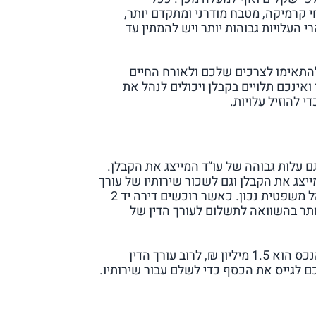
י קרמיקה, מטבח מודרני ומתקדם יותר,
רי העלויות גבוהות יותר ויש להמתין עד
כס על מנת להתאימו לצרכים שלכם ולאורח החיים
 לרוב זול יותר מאחר ואינכם תלויים בקבלן ויכולים לנהל את
י להוזיל עלויות.
 עלות גבוהה של עו”ד המייצג את הקבלן.
צג את הקבלן וגם לשכור שירותיו של עורך
דין שייצג אתכם ויסייע לכם לבדוק את החוזה ולהתנהל משפטית נכון. כאשר רוכשים דירה יד 2
יותר בהשוואה לתשלום לעורך הדין של
לכן, כאשר רוכשים דירה חדשה מקבלן, נניח ששווי הנכס הוא 1.5 מיליון ₪, לרוב עורך הדין