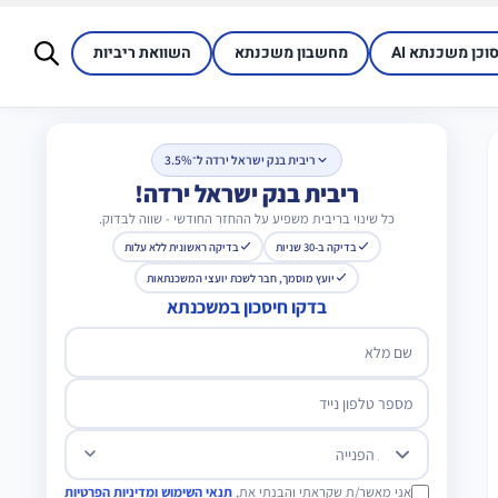
סוכן משכנתא AI
מחשבון משכנתא
השוואת ריביות
ריבית בנק ישראל ירדה ל־3.5%
ריבית בנק ישראל ירדה!
כל שינוי בריבית משפיע על ההחזר החודשי - שווה לבדוק.
בדיקה ב-30 שניות
בדיקה ראשונית ללא עלות
יועץ מוסמך, חבר לשכת יועצי המשכנתאות
בדקו חיסכון במשכנתא
שם מלא
מספר טלפון נייד
מטרת הפנייה
אני מאשר/ת שקראתי והבנתי את,
תנאי השימוש ומדיניות הפרטיות