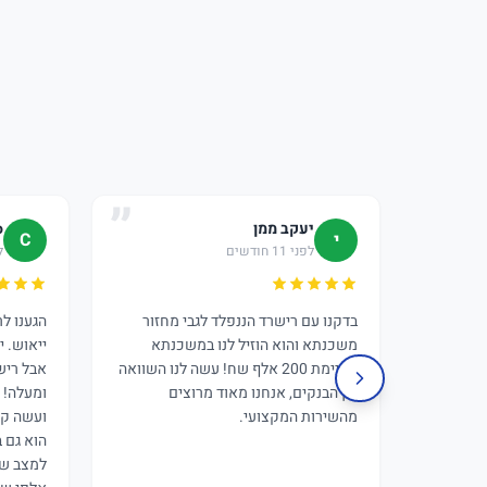
יעקב ממן
o
י
C
לפני 11 חודשים
לפ
בדקנו עם רישרד הננפלד לגבי מחזור
הגענו ל
משכנתא והוא הוזיל לנו במשכנתא
ייאוש. י
הקיימת 200 אלף שח! עשה לנו השוואה
אבל ריש
בין הבנקים, אנחנו מאוד מרוצים
ומעלה! 
מהשירות המקצועי.
ועשה קס
הוא גם 
למצב של