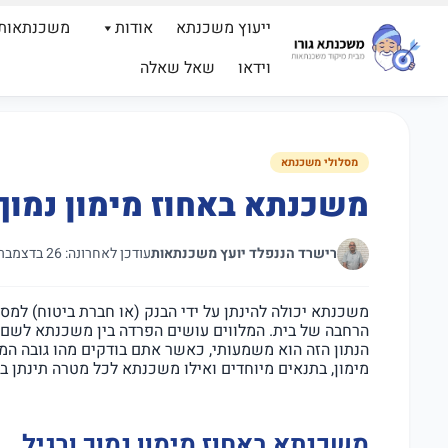
ייעוץ משכנתא
אודות
משכנתאות
וידאו
שאל שאלה
מסלולי משכנתא
משכנתא באחוז מימון נמוך 
רישרד הננפלד יועץ משכנתאות
עודכן לאחרונה: 26 בדצמבר 2019
משכנתא יכולה להינתן על ידי הבנק (או חברת ביטוח) למספ
הרחבה של בית. המלווים עושים הפרדה בין משכנתא לשם 
מימון, בתנאים מיוחדים ואילו משכנתא לכל מטרה תינתן במקסימום של 60 אח
משכנתא באחוז מימון נמוך ורגיל