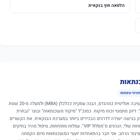
הלוואה חוץ בנקאית
נתאות
מזרחי-טפחות
כיועץ משכנתאות עם שילוב ייחודי של חשיבה אנליטית כמהנדס, הבנה עסקית ככלכלן (MBA) ולמעלה מ-20 שנות
ול: דיוק מתמטי וכוח מיקוח. כמנכ"ל "מיקוד משכנתאות" ובוגר "נבחרת
יק בגישה ישירה לדרגים הבכירים ביותר במערכת הבנקאית. את הקשרים
והמעמד הללו אני מתעל כיום לטובת הלקוחות שלי, הנהנים מ"מסלול VIP": עמלות מופחתות, טיפול מהיר בתיקים
ציבור הרחב. אני חבר בהתאחדות יועצי המשכנתאות מיום הקמתה