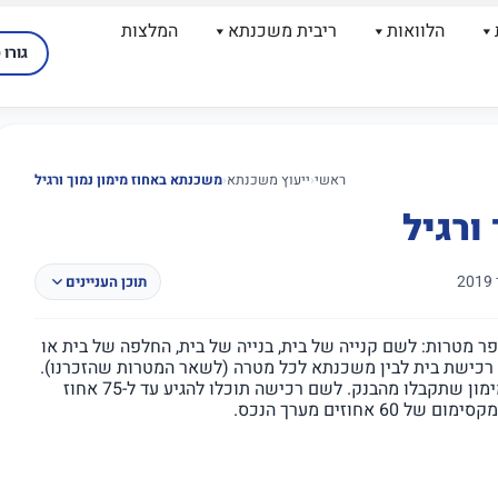
הלוואות
ריבית משכנתא
המלצות
גורו 
ראשי
‹
ייעוץ משכנתא
‹
משכנתא באחוז מימון נמוך ורגיל
ורגיל
תוכן העניינים
ר מטרות: לשם קנייה של בית, בנייה של בית, החלפה של בית או
רכישת בית לבין משכנתא לכל מטרה (לשאר המטרות שהזכרנו).
הנתון הזה הוא משמעותי, כאשר אתם בודקים מהו גובה המימון שתקבלו מהבנק. לשם רכישה תוכלו להגיע עד ל-75 אחוז
וזים מערך הנכס.