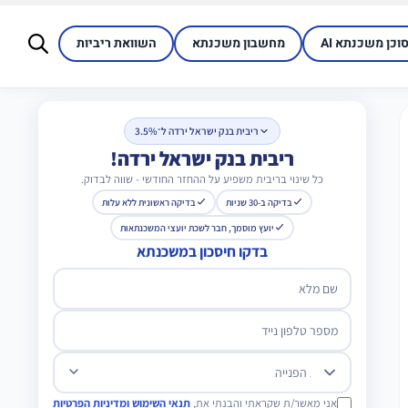
סוכן משכנתא AI
מחשבון משכנתא
השוואת ריביות
ריבית בנק ישראל ירדה ל־3.5%
ריבית בנק ישראל ירדה!
כל שינוי בריבית משפיע על ההחזר החודשי - שווה לבדוק.
בדיקה ב-30 שניות
בדיקה ראשונית ללא עלות
יועץ מוסמך, חבר לשכת יועצי המשכנתאות
בדקו חיסכון במשכנתא
שם מלא
מספר טלפון נייד
מטרת הפנייה
אני מאשר/ת שקראתי והבנתי את,
תנאי השימוש ומדיניות הפרטיות