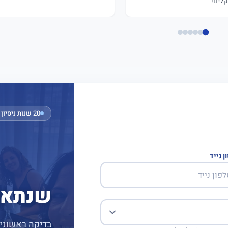
לים!
20 שנות ניסיון · חבר בהתאחדות
ן נייד
שנתאם
בדיקה ראשונית 