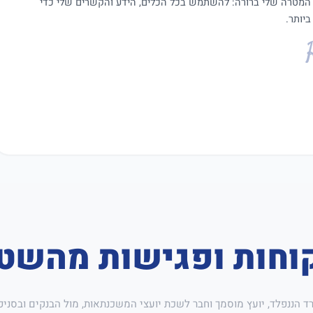
 המטרה שלי ברורה: להשתמש בכל הכלים, הידע והקשרים שלי כדי
יותר.
וחות ופגישות מהשט
רד הננפלד, יועץ מוסמך וחבר לשכת יועצי המשכנתאות, מול הבנקים ובסניפ