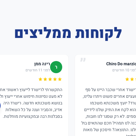
לקוחות ממליצים
Chiro Do marzi
רינה ממן
ר
ני 10 חודשים
לפני 11 חודשים
רישרד אחרי שכבר היינו על סף
התקשרתי לרישרד לייעוץ ראשוני אחר
ועצים אחרים פשוט ויתרו עלינו,
לא מעט נסיונות חיפוש אחרי ייעוץ וליו
רד? יועץ משכנתא משכמו
בנושא משכנתא חדשה. רישרד היה
הוא לקח את התיק שלנו לידיים
אדיב, והסביר וענה על כל השאלות
מים. לא רק שסגר לנו חובות,
בסבלנות רבה ובמקצועיות מוחלטת.
בנה לנו תמהיל חכם שהתאים בול
נו. התוצאה? חיסכון של מאות