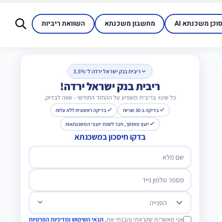
סוכן משכנתא AI
מחשבון משכנתא
השוואת ריביות
ריבית בנק ישראל ירדה ל־3.5%
ריבית בנק ישראל ירדה!
כל שינוי בריבית משפיע על ההחזר החודשי - שווה לבדוק.
בדיקה ב-30 שניות
בדיקה ראשונית ללא עלות
יועץ מוסמך, חבר לשכת יועצי המשכנתאות
בדקו חיסכון במשכנתא
שם מלא
מספר טלפון נייד
מטרת הפנייה
אני מאשר/ת שקראתי והבנתי את,
תנאי השימוש ומדיניות הפרטיות