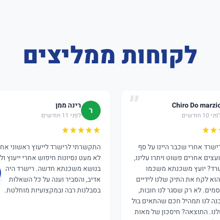
לקוחות ממליצים
Chiro Do marzi
רינה ממן
ר
ני 10 חודשים
לפני 11 חודשים
רישרד אחרי שכבר היינו על סף
התקשרתי לרישרד לייעוץ ראשוני אחר
ועצים אחרים פשוט ויתרו עלינו,
לא מעט נסיונות חיפוש אחרי ייעוץ וליו
רד? יועץ משכנתא משכמו
בנושא משכנתא חדשה. רישרד היה
הוא לקח את התיק שלנו לידיים
אדיב, והסביר וענה על כל השאלות
מים. לא רק שסגר לנו חובות,
בסבלנות רבה ובמקצועיות מוחלטת.
בנה לנו תמהיל חכם שהתאים בול
נו. התוצאה? חיסכון של מאות