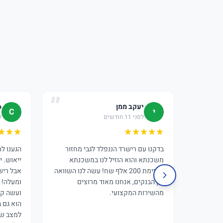
יעקב ממן
o
י
C
לפני 11 חודשים
לפ
בדקנו עם רישרד הננפלד לגבי מחזור
הגענו ל
משכנתא והוא הוזיל לנו במשכנתא
ייאוש. י
הקיימת 200 אלף שח! עשה לנו השוואה
אבל ריש
בין הבנקים, אנחנו מאוד מרוצים
ומעלה! 
מהשירות המקצועי.
ועשה קס
הוא גם 
למצב של