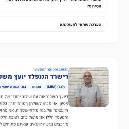
הטירוף?
הערכת שמאי למשכנתא
הכותב והסוקר המקצועי
רישרד הננפלד יועץ משכ
כלכלן (MBA)
מהנדס
בוגר נבחרת יועצי 
ניסיון, אני מביא לשולחן המו"מ יתרון כפ
היועצים" של בנק מזרחי-טפחות, אני מחז
מורכבים וגישה לתנאים שאינם פתוחים ל