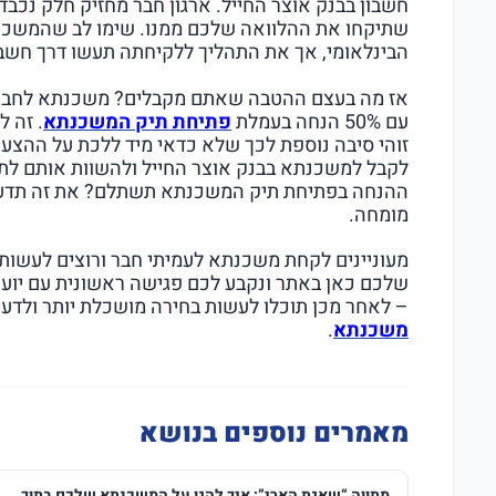
חשבון בבנק אוצר החייל. ארגון חבר מחזיק חלק נכבד 
שתיקחו את ההלוואה שלכם ממנו. שימו לב שהמשכנת
הבינלאומי, אך את התהליך ללקיחתה תעשו דרך חשבון
אז מה בעצם ההטבה שאתם מקבלים? משכנתא לחברי
עם 50% הנחה בעמלת
פתיחת תיק המשכנתא
. זה 
זוהי סיבה נוספת לכך שלא כדאי מיד ללכת על ההצעה
לקבל למשכנתא בבנק אוצר החייל ולהשוות אותם לתנ
ההנחה בפתיחת תיק המשכנתא תשתלם? את זה תדעו 
מומחה.
מעוניינים לקחת משכנתא לעמיתי חבר ורוצים לעשו
שלכם כאן באתר ונקבע לכם פגישה ראשונית עם יוע
– לאחר מכן תוכלו לעשות בחירה מושכלת יותר ולד
משכנתא
.
מאמרים נוספים בנושא
מתווה “שאגת הארי”: איך להגן על המשכנתא שלכם בתוך