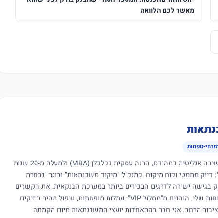
מאשר לכם הלוואה
נתאות
מזרחי-טפחות
כיועץ משכנתאות עם שילוב ייחודי של חשיבה אנליטית כמהנדס, הבנה עסקית ככלכלן (MBA) ולמעלה מ-20 שנות
ול: דיוק מתמטי וכוח מיקוח. כמנכ"ל "מיקוד משכנתאות" ובוגר "נבחרת
יק בגישה ישירה לדרגים הבכירים ביותר במערכת הבנקאית. את הקשרים
והמעמד הללו אני מתעל כיום לטובת הלקוחות שלי, הנהנים מ"מסלול VIP": עמלות מופחתות, טיפול מהיר בתיקים
ציבור הרחב. אני חבר בהתאחדות יועצי המשכנתאות מיום הקמתה