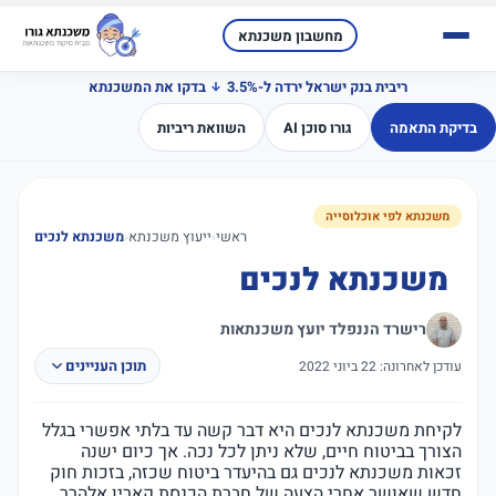
מחשבון משכנתא
ריבית בנק ישראל ירדה ל-3.5%
בדקו את המשכנתא
בדיקת התאמה
גורו סוכן AI
השוואת ריביות
משכנתא לפי אוכלוסייה
ראשי
‹
ייעוץ משכנתא
‹
משכנתא לנכים
משכנתא לנכים
רישרד הננפלד יועץ משכנתאות
תוכן העניינים
עודכן לאחרונה: 22 ביוני 2022
לקיחת משכנתא לנכים היא דבר קשה עד בלתי אפשרי בגלל
הצורך בביטוח חיים, שלא ניתן לכל נכה. אך כיום ישנה
זכאות משכנתא לנכים גם בהיעדר ביטוח שכזה, בזכות חוק
חדש שאושר אחרי הצעה של חברת הכנסת קארין אלהרר