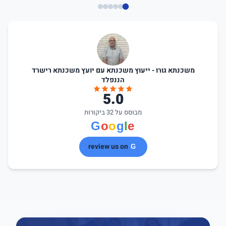
משכנתא גורו - ייעוץ משכנתא עם יועץ משכנתא רישרד
הננפלד
5.0
מבוסס על 32 ביקורות
review us on