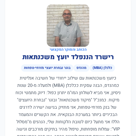
הכותב והסוקר המקצועי
רישרד הננפלד יועץ משכנתאות
כלכלן (MBA)
מהנדס
בוגר נבחרת יועצי מזרחי-טפחות
כיועץ משכנתאות עם שילוב ייחודי של חשיבה אנליטית
כמהנדס, הבנה עסקית ככלכלן (MBA) ולמעלה מ-20 שנות
ניסיון, אני מביא לשולחן המו"מ יתרון כפול: דיוק מתמטי וכוח
מיקוח. כמנכ"ל "מיקוד משכנתאות" ובוגר "נבחרת היועצים"
של בנק מזרחי-טפחות, אני מחזיק בגישה ישירה לדרגים
הבכירים ביותר במערכת הבנקאית. את הקשרים והמעמד
הללו אני מתעל כיום לטובת הלקוחות שלי, הנהנים מ"מסלול
VIP": עמלות מופחתות, טיפול מהיר בתיקים מורכבים וגישה