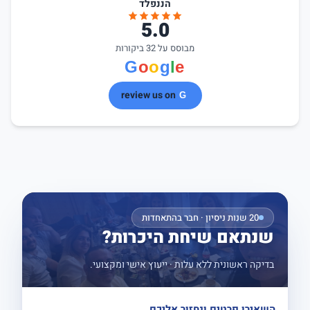
הננפלד
5.0
מבוסס על 32 ביקורות
review us on
20 שנות ניסיון · חבר בהתאחדות
שנתאם שיחת היכרות?
בדיקה ראשונית ללא עלות · ייעוץ אישי ומקצועי.
השאירו פרטים ונחזור אליכם