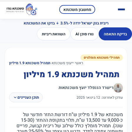
מחשבון משכנתא
ריבית בנק ישראל ירדה ל-3.5%
בדקו את המשכנתא
בדיקת התאמה
גורו סוכן AI
השוואת ריביות
תמהילי משכנתא מומלצים
ראשי
‹
ייעוץ משכנתא
‹
תמהיל משכנתא 1.9 מיליון
תמהיל משכנתא 1.9 מיליון
רישרד הננפלד יועץ משכנתאות
תוכן העניינים
עודכן לאחרונה: 12 בינואר 2025
משכנתא של 1.9 מיליון ש”ח דורשת החזר חודשי של
כ-9,000 עד 13,500 ש”ח, תלוי בתקופת ההחזר (15-30
שנה). תמהיל מומלץ כולל שילוב של ריבית קבועה, פריים
ומשתנה צמודה למדד. נדרש הון עצמי של 25-50% מערך