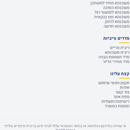
משכנתא מחיר למשתכן
משכנתא הפוכה
משכנתא לפושטי רגל
משכנתא חוץ בנקאית
משכנתא לרווק
משכנתא חדשה
מדדים וריביות
ריבית פריים
ריבית משכנתא
מדד תשומות הבניה
מדד מחירי הדיור
קצת עלינו
תקנון ותנאי שימוש
אודות
צור קשר
מפת אתר
רישיונות ותעודות
תמונות המשרד
אי עמידה בפירעון ההלוואה או בהחזר האשראי עלול לגרור חיוב בריבית פיגורים והליכי