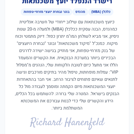
רישרד הננפלד יועץ משכנתאות
כלכלן (MBA)
מהנדס
בוגר נבחרת יועצי מזרחי-טפחות
כיועץ משכנתאות עם שילוב ייחודי של חשיבה אנליטית
כמהנדס, הבנה עסקית ככלכלן (MBA) ולמעלה מ-20 שנות
ניסיון, אני מביא לשולחן המו"מ יתרון כפול: דיוק מתמטי וכוח
מיקוח. כמנכ"ל "מיקוד משכנתאות" ובוגר "נבחרת היועצים"
של בנק מזרחי-טפחות, אני מחזיק בגישה ישירה לדרגים
הבכירים ביותר במערכת הבנקאית. את הקשרים והמעמד
הללו אני מתעל כיום לטובת הלקוחות שלי, הנהנים מ"מסלול
VIP": עמלות מופחתות, טיפול מהיר בתיקים מורכבים וגישה
לתנאים שאינם פתוחים לציבור הרחב. אני חבר בהתאחדות
יועצי המשכנתאות מיום הקמתה ומוסמך לעבודה מול כל
הבנקים בישראל. המטרה שלי ברורה: להשתמש בכל הכלים,
הידע והקשרים שלי כדי לבנות עבורכם את המשכנתא
המשתלמת ביותר.
Richard Hanenfeld