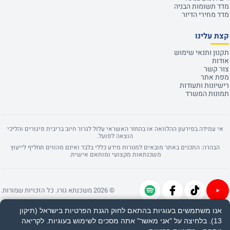
מדד תשומות הבניה
מדד מחירי הדיור
קצת עלינו
תקנון ותנאי שימוש
אודות
צור קשר
מפת אתר
רישיונות ותעודות
תמונות המשרד
אי עמידה בפירעון ההלוואה או בהחזר האשראי עלול לגרור חיוב בריבית פיגורים והליכי
הוצאה לפועל.
הבהרה: התכנים באתר מובאים למטרות מידע כללי בלבד ואינם מהווים תחליף לייעוץ
משכנתאות מקצועי ומותאם אישית.
© 2026 משכנתא גורו. כל הזכויות שמורות.
אנו משתמשים בעוגיות בהתאם לחוק הגנת הפרטיות בישראל (תיקון
13). בלחיצה על "אני מאשר" אתה מסכים לשימוש בעוגיות.
לקריאה