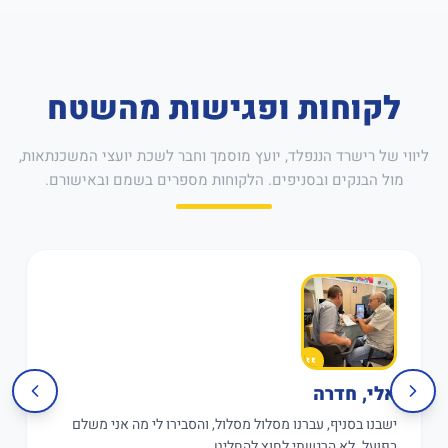
לקוחות ופגישות מהשטח
ליווי של רישרד הננפלד, יועץ מוסמך וחבר לשכת יועצי המשכנתאות,
מול הבנקים ובסניפים. הלקוחות מספרים בשמם ובאישורם.
אלי, חדרה
ישבנו בסניף, עברנו מסלול מסלול, והסבירו לי מה אני משלם
בפועל. לא הרגשתי לחוץ להחליט.