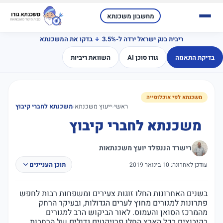
מחשבון משכנתא
ריבית בנק ישראל ירדה ל-3.5%
בדקו את המשכנתא
בדיקת התאמה
גורו סוכן AI
השוואת ריביות
משכנתא לפי אוכלוסייה
ראשי
‹
ייעוץ משכנתא
‹
משכנתא לחברי קיבוץ
משכנתא לחברי קיבוץ
רישרד הננפלד יועץ משכנתאות
תוכן העניינים
עודכן לאחרונה: 10 בינואר 2019
בשנים האחרונות החלו זוגות צעירים ומשפחות רבות לחפש
פתרונות למגורים מחוץ לערים הגדולות, ובעיקר הרחק
מהמרכז הסואן והעמוס. לאור הביקוש הרב למגורים
בקיבוצים בכל הארץ החלו פרויקטים גדולים של הרחבות