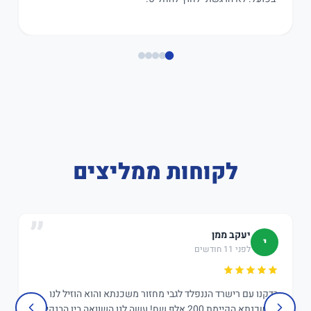
לקוחות ממליצים
יעקב ממן
י
לפני 11 חודשים
בדקנו עם רישרד הננפלד לגבי מחזור משכנתא והוא הוזיל לנו
במשכנתא הקיימת 200 אלף שח! עשה לנו השוואה בין הבנקים,