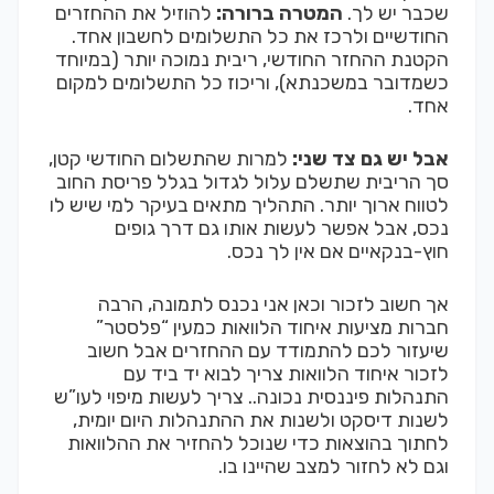
שכבר יש לך.
המטרה ברורה:
להוזיל את ההחזרים
החודשיים ולרכז את כל התשלומים לחשבון אחד.
הקטנת ההחזר החודשי, ריבית נמוכה יותר (במיוחד
כשמדובר במשכנתא), וריכוז כל התשלומים למקום
אחד.
אבל יש גם צד שני:
למרות שהתשלום החודשי קטן,
סך הריבית שתשלם עלול לגדול בגלל פריסת החוב
לטווח ארוך יותר. התהליך מתאים בעיקר למי שיש לו
נכס, אבל אפשר לעשות אותו גם דרך גופים
חוץ-בנקא
יים אם אין לך נכס.
אך חשוב לזכור וכאן אני נכנס לתמונה, הרבה
חברות מציעות איחוד הלוואות כמעין “פלסטר”
שיעזור לכם להתמודד עם ההחזרים אבל חשוב
לזכור איחוד הלוואות צריך לבוא יד ביד עם
התנהלות פיננסית נכונה.. צריך לעשות מיפוי לעו”ש
לשנות דיסקט ולשנות את ההתנהלות היום יומית,
לחתוך בהוצאות כדי שנוכל להחזיר את ההלוואות
וגם לא לחזור למצב שהיינו בו.