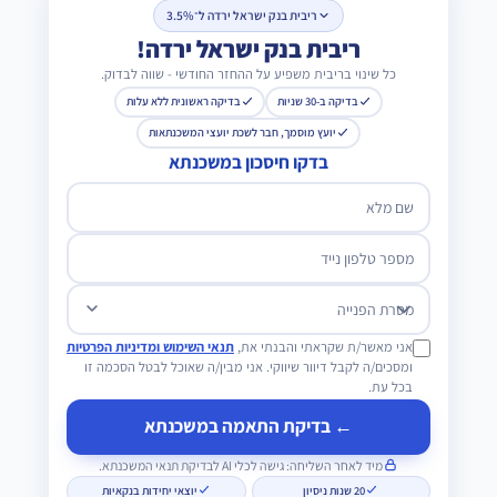
ריבית בנק ישראל ירדה ל־3.5%
ריבית בנק ישראל ירדה!
כל שינוי בריבית משפיע על ההחזר החודשי - שווה לבדוק.
בדיקה ב-30 שניות
בדיקה ראשונית ללא עלות
יועץ מוסמך, חבר לשכת יועצי המשכנתאות
בדקו חיסכון במשכנתא
שם מלא
מספר טלפון נייד
מטרת הפנייה
אני מאשר/ת שקראתי והבנתי את,
תנאי השימוש ומדיניות הפרטיות
ומסכים/ה לקבל דיוור שיווקי. אני מבין/ה שאוכל לבטל הסכמה זו
בכל עת.
← בדיקת התאמה במשכנתא
מיד לאחר השליחה: גישה לכלי AI לבדיקת תנאי המשכנתא.
20 שנות ניסיון
יוצאי יחידות בנקאיות