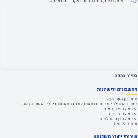
דרך יצחק רבין 1, פתח תקווה, מיקוד - 4925110
צפייה במפה
מחשבונים ורישיונות
מחשבון משכנתא
רישרד הננפלד יועץ משכנתאות, חבר בהתאחדות יועצי המשכנתאות
הלוואה חוץ בנקאית
הלוואה כנגד נכס
הלוואה קרן השתלמות
איחוד הלוואות
שירותי ייעוץ משכנתא