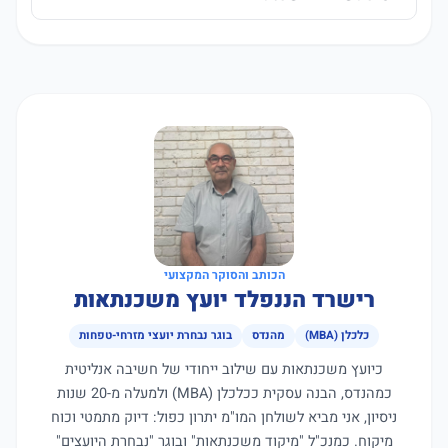
הכותב והסוקר המקצועי
רישרד הננפלד יועץ משכנתאות
כלכלן (MBA)
מהנדס
בוגר נבחרת יועצי מזרחי-טפחות
כיועץ משכנתאות עם שילוב ייחודי של חשיבה אנליטית
כמהנדס, הבנה עסקית ככלכלן (MBA) ולמעלה מ-20 שנות
ניסיון, אני מביא לשולחן המו"מ יתרון כפול: דיוק מתמטי וכוח
מיקוח. כמנכ"ל "מיקוד משכנתאות" ובוגר "נבחרת היועצים"