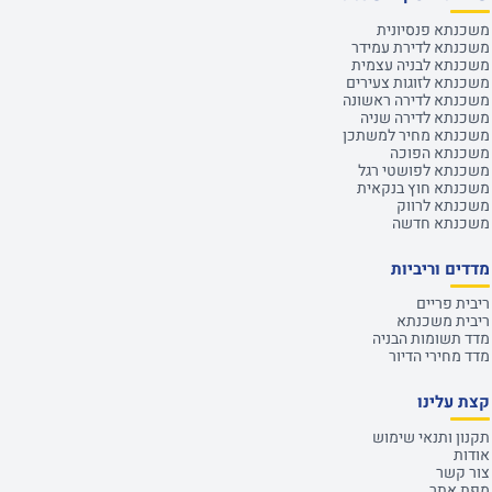
משכנתא פנסיונית
משכנתא לדירת עמידר
משכנתא לבניה עצמית
משכנתא לזוגות צעירים
משכנתא לדירה ראשונה
משכנתא לדירה שניה
משכנתא מחיר למשתכן
משכנתא הפוכה
משכנתא לפושטי רגל
משכנתא חוץ בנקאית
משכנתא לרווק
משכנתא חדשה
מדדים וריביות
ריבית פריים
ריבית משכנתא
מדד תשומות הבניה
מדד מחירי הדיור
קצת עלינו
תקנון ותנאי שימוש
אודות
צור קשר
מפת אתר