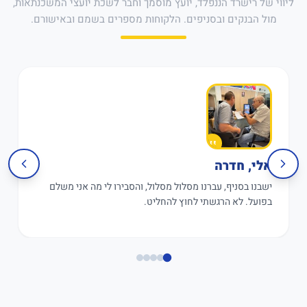
ליווי של רישרד הננפלד, יועץ מוסמך וחבר לשכת יועצי המשכנתאות,
מול הבנקים ובסניפים. הלקוחות מספרים בשמם ובאישורם.
אלי, חדרה
ישבנו בסניף, עברנו מסלול מסלול, והסבירו לי מה אני משלם
בפועל. לא הרגשתי לחוץ להחליט.