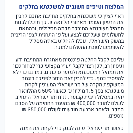
המלצות וטיפים חשובים למשכנתא בחלקים
ראוי לציין כי משכנתא בחלקים מחייבת אתכם להבין
את הרעיון העומד מאחורי הלוואה זו. כך תוכלו לבנות
תמהיל משכנתא המורכב מכמה מסלולים, ובהתאם
לתשלומים שעליכם לבצע ועל פי התחזית לצפי הריבית
במשק הישראלי, תוכלו להחליט באיזה מסלול
להשתמש לטובת התשלום למוכר.
עליכם לקבל החלטה פיננסית מאתגרת המחייבת ידע
וניסיון רב, לכן רצוי לקבל ייעוץ מקצועי כדי לבחור נכון
את תמהיל המשכנתא ולמזער סיכונים, כמו גם כדי לא
להפסיד כסף. כדי להבין זאת היטב לפניכם דוגמה
המשקפת מקרה של מר ישראלי המעוניין לקחת
משכנתא בסך 1.5 מיליון ₪ כאשר 50% מההלוואה
יהיה במסלול ריבית קבועה. נניח ומר ישראלי התחייב
לשלם למוכר 400,000 ₪ במעמד החתימה על הסכם
המכר, ולאחר ארבעה חודשים לשלם 350,000 ₪
נוספים.
כאשר מר ישראלי פונה לבנק כדי לקחת את המנה