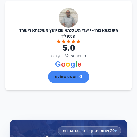
משכנתא גורו - ייעוץ משכנתא עם יועץ משכנתא רישרד
הננפלד
5.0
מבוסס על 32 ביקורות
review us on
20 שנות ניסיון · חבר בהתאחדות