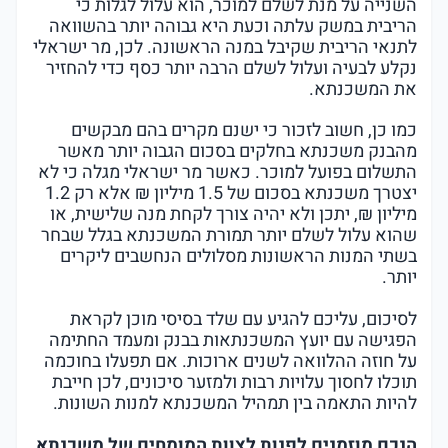
השנייה על מנת לשלם למוכר, הוא עלול לגלות כי
הריבית במשק עלתה וכעת היא גבוהה יותר בהשוואה
לתנאי הריבית שקיבל במנה הראשונה. לכן, מר ישראלי
נקלע לבעיה ועלול לשלם הרבה יותר כסף כדי להחזיר
את המשכנתא.
כמו כן, חשוב לזכור כי ישנם מקרים בהם מבקשים
מהבנק משכנתא בחלקים בסכום הגבוה יותר מאשר
התשלום בפועל למוכר. כאשר מר ישראלי מגלה כי לא
יצטרך משכנתא בסכום של 1.5 מיליון ₪ אלא רק 1.2
מיליון ₪, יתכן ולא יהיה צורך לקחת מנה שלישית, או
שהוא עלול לשלם יותר תמורת המשכנתא בגלל שבחר
בשתי המנות הראשונות מסלולים הנחשבים ליקרים
יותר.
לסיכום, עליכם להגיע עם שלד בסיסי מוכן לקראת
הפגישה עם יועץ המשכנתאות בבנק ומעמד החתימה
על חוזה ההלוואה לשנים ארוכות. אם תפעלו בחוכמה
תוכלו לחסוך עלויות רבות ולמזער סיכונים, לכן חייבת
להיות התאמה בין תמהיל המשכנתא למנות השונות.
הנכם מוזמנים לפנות לצוות המומחים של משכנתא