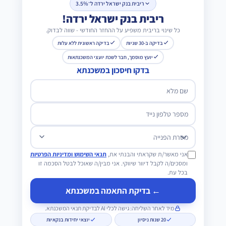
ריבית בנק ישראל ירדה ל־3.5%
ריבית בנק ישראל ירדה!
כל שינוי בריבית משפיע על ההחזר החודשי - שווה לבדוק.
בדיקה ב-30 שניות
בדיקה ראשונית ללא עלות
יועץ מוסמך, חבר לשכת יועצי המשכנתאות
בדקו חיסכון במשכנתא
שם מלא
מספר טלפון נייד
מטרת הפנייה
אני מאשר/ת שקראתי והבנתי את,
תנאי השימוש ומדיניות הפרטיות
ומסכים/ה לקבל דיוור שיווקי. אני מבין/ה שאוכל לבטל הסכמה זו
בכל עת.
← בדיקת התאמה במשכנתא
מיד לאחר השליחה: גישה לכלי AI לבדיקת תנאי המשכנתא.
20 שנות ניסיון
יוצאי יחידות בנקאיות