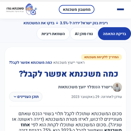
מחשבון משכנתא
ריבית בנק ישראל ירדה ל-3.5%
בדקו את המשכנתא
בדיקת התאמה
גורו סוכן AI
השוואת ריביות
המדריך ללקיחת משכנתא
ראשי
‹
ייעוץ משכנתא
‹
כמה משכנתא אפשר לקבל?
כמה משכנתא אפשר לקבל?
רישרד הננפלד יועץ משכנתאות
תוכן העניינים
עודכן לאחרונה: 29 באוקטובר 2023
סכום המשכנתא שתוכלו לקבל תלוי בשווי הנכס שאתם
מעוניינים לרכוש, לאיזו מטרת המשכנתא (דירה ראשונה או
שניה?)..סכום המשכנתא שתוכלו לקחת הוא לפי
אחוז
משכנתא
שאפשר לקבל ב-2023 הוא 75% בקניית דירה