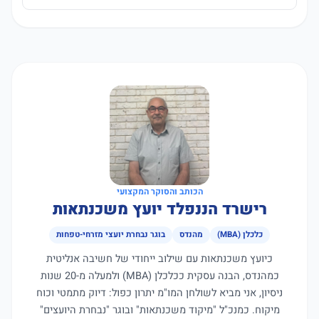
הכותב והסוקר המקצועי
רישרד הננפלד יועץ משכנתאות
כלכלן (MBA)
מהנדס
בוגר נבחרת יועצי מזרחי-טפחות
כיועץ משכנתאות עם שילוב ייחודי של חשיבה אנליטית
כמהנדס, הבנה עסקית ככלכלן (MBA) ולמעלה מ-20 שנות
ניסיון, אני מביא לשולחן המו"מ יתרון כפול: דיוק מתמטי וכוח
מיקוח. כמנכ"ל "מיקוד משכנתאות" ובוגר "נבחרת היועצים"