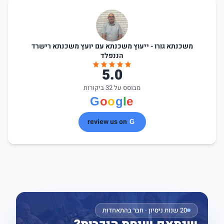
משכנתא גורו - ייעוץ משכנתא עם יועץ משכנתא רישרד
הננפלד
5.0
מבוסס על 32 ביקורות
review us on
20 שנות ניסיון · חבר בהתאחדות