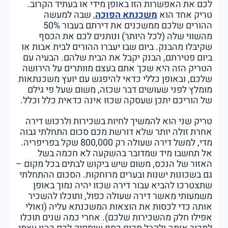
לכם את האפשרות הזו באופן מידי או בעתיד הקרוב.
טריק אחד הוא
משכנתא הפוכה
, שבה למעשה
ההורים שלכם ממשכנים את דירתם בעבור 50%
מהשווי שלה (לכל היותר) ונותנים לכם את הכסף
שקיבלו מהבנק. ביום שבו יעברו ההורים לבית אבות או
ביום פטירתם, הבנק יקבל את הבית שלהם. הבעיה עם
הטריק הזה היא שכך אתם בעצם מוותרים על הירושה
שלכם, ובאופן כללי כדאי להיפגש עם יועץ משכנתאות
מומלץ לפני שעושים דבר שכזה, משום שעל פי גילם
של הוריכם יתכן שעסקה שכזו אינה כדאית כלל וכלל.
טריק שני הוא להמשיך לחיות בשכירות ולרכוש דירה
אחרת זולה יותר שלא דורשת מכם סכום התחלתי גבוה
מדי, למשל דירה שעולה רק 800,000 שקל בפריפריה.
אל תחשבו מיד שמדובר בהשקעה לא חכמה בשל
האזור של הנכס, משום שיש ביקוש לבתים בכל מקום –
גם בשכונות ישנות ובערים מרוחקות. הסכום ההתחלתי
שתצטרכו להביא עבור דירה שכזו יהיה נמוך באופן
משמעותי מאשר דירה שעולה כפול, ותוכלו להשכיר
אותה כדי לכסות את הוצאות המשכנתא עליה (ואולי
אפילו חלק מהשכירות שלכם). אחרי כמה שנים תוכלו