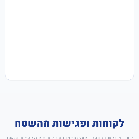
לקוחות ופגישות מהשטח
ליווי של רישרד הננפלד, יועץ מוסמך וחבר לשכת יועצי המשכנתאות,