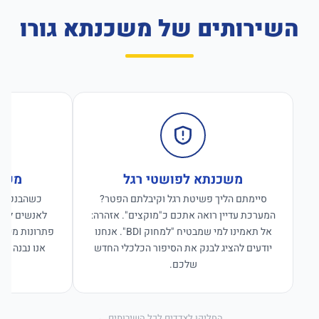
השירותים של משכנתא גורו
משכנתא לפושטי רגל
משכנ
סיימתם הליך פשיטת רגל וקיבלתם הפטר?
כשהבנקים ס
המערכת עדיין רואה אתכם כ"מוקצים". אזהרה:
לאנשים לפנו
אל תאמינו למי שמבטיח "למחוק BDI". אנחנו
פתרונות מימון
יודעים להציג לבנק את הסיפור הכלכלי החדש
אנו נבנה פת
שלכם.
החליקו לצדדים לכל השירותים ←