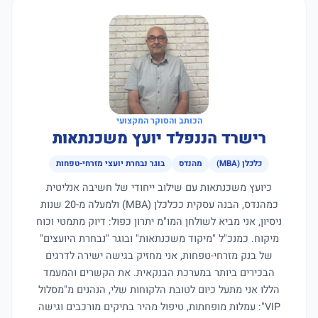
הכותב והסוקר המקצועי
רישרד הננפלד יועץ משכנתאות
כלכלן (MBA)
מהנדס
בוגר נבחרת יועצי מזרחי-טפחות
כיועץ משכנתאות עם שילוב ייחודי של חשיבה אנליטית
כמהנדס, הבנה עסקית ככלכלן (MBA) ולמעלה מ-20 שנות
ניסיון, אני מביא לשולחן המו"מ יתרון כפול: דיוק מתמטי וכוח
מיקוח. כמנכ"ל "מיקוד משכנתאות" ובוגר "נבחרת היועצים"
של בנק מזרחי-טפחות, אני מחזיק בגישה ישירה לדרגים
הבכירים ביותר במערכת הבנקאית. את הקשרים והמעמד
הללו אני מתעל כיום לטובת הלקוחות שלי, הנהנים מ"מסלול
VIP": עמלות מופחתות, טיפול מהיר בתיקים מורכבים וגישה