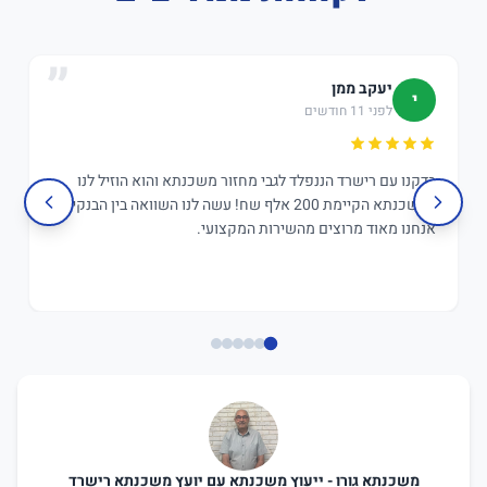
יעקב ממן
י
לפני 11 חודשים
בדקנו עם רישרד הננפלד לגבי מחזור משכנתא והוא הוזיל לנו
במשכנתא הקיימת 200 אלף שח! עשה לנו השוואה בין הבנקים,
אנחנו מאוד מרוצים מהשירות המקצועי.
משכנתא גורו - ייעוץ משכנתא עם יועץ משכנתא רישרד