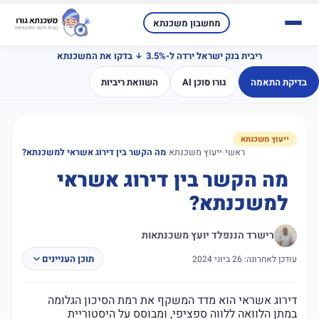
מחשבון משכנתא
ריבית בנק ישראל ירדה ל-3.5%
בדקו את המשכנתא
בדיקת התאמה
גורו סוכן AI
השוואת ריביות
ייעוץ משכנתא
ראשי
‹
ייעוץ משכנתא
‹
מה הקשר בין דירוג אשראי למשכנתא?
מה הקשר בין דירוג אשראי
למשכנתא?
רישרד הננפלד יועץ משכנתאות
תוכן העניינים
עודכן לאחרונה: 26 ביוני 2024
דירוג אשראי הוא מדד המשקף את רמת הסיכון הגלומה
במתן הלוואה ללווה ספציפי, ומבוסס על היסטוריית