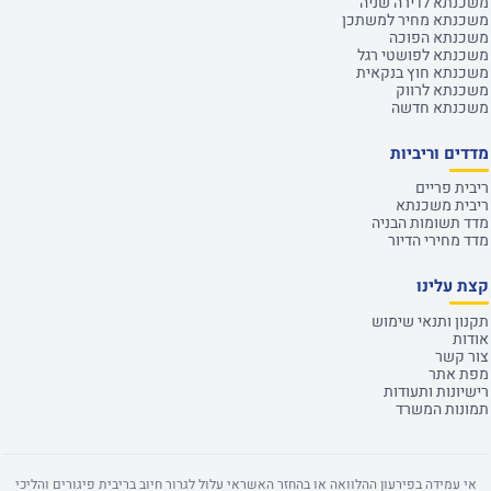
משכנתא לדירה שניה
משכנתא מחיר למשתכן
משכנתא הפוכה
משכנתא לפושטי רגל
משכנתא חוץ בנקאית
משכנתא לרווק
משכנתא חדשה
מדדים וריביות
ריבית פריים
ריבית משכנתא
מדד תשומות הבניה
מדד מחירי הדיור
קצת עלינו
תקנון ותנאי שימוש
אודות
צור קשר
מפת אתר
רישיונות ותעודות
תמונות המשרד
אי עמידה בפירעון ההלוואה או בהחזר האשראי עלול לגרור חיוב בריבית פיגורים והליכי