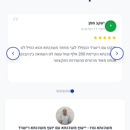
יעקב ממן
י
לפני 11 חודשים
בדקנו עם רישרד הננפלד לגבי מחזור משכנתא והוא הוזיל לנו
במשכנתא הקיימת 200 אלף שח! עשה לנו השוואה בין הבנקים,
אנחנו מאוד מרוצים מהשירות המקצועי.
משכנתא גורו - ייעוץ משכנתא עם יועץ משכנתא רישרד