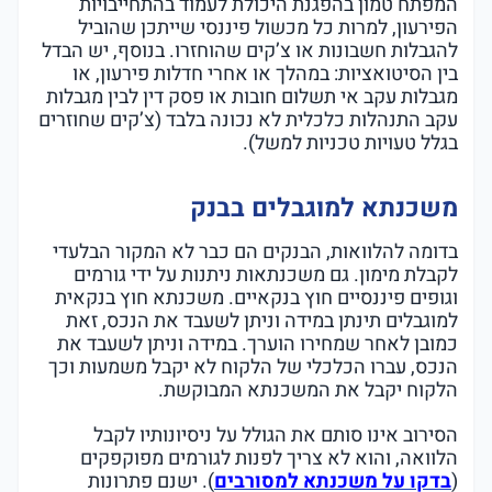
המפתח טמון בהפגנת היכולת לעמוד בהתחייבויות
הפירעון, למרות כל מכשול פיננסי שייתכן שהוביל
להגבלות חשבונות או צ’קים שהוחזרו. בנוסף, יש הבדל
בין הסיטואציות: במהלך או אחרי חדלות פירעון, או
מגבלות עקב אי תשלום חובות או פסק דין לבין מגבלות
עקב התנהלות כלכלית לא נכונה בלבד (צ’קים שחוזרים
בגלל טעויות טכניות למשל).
משכנתא למוגבלים בבנק
בדומה להלוואות, הבנקים הם כבר לא המקור הבלעדי
לקבלת מימון. גם משכנתאות ניתנות על ידי גורמים
וגופים פיננסיים חוץ בנקאיים. משכנתא חוץ בנקאית
למוגבלים תינתן במידה וניתן לשעבד את הנכס, זאת
כמובן לאחר שמחירו הוערך. במידה וניתן לשעבד את
הנכס, עברו הכלכלי של הלקוח לא יקבל משמעות וכך
הלקוח יקבל את המשכנתא המבוקשת.
הסירוב אינו סותם את הגולל על ניסיונותיו לקבל
הלוואה, והוא לא צריך לפנות לגורמים מפוקפקים
(
בדקו על משכנתא למסורבים
). ישנם פתרונות