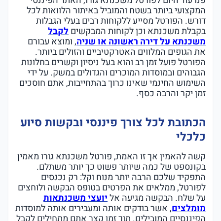
פנו עוד היום לפורטל משכנתא גורו, האתר הפיננסי
המקצועי ביותר בשטח והמוביל באיתור הלוואות לכל
דורש. הפורטל מסייע ללקוחות רבים בעלי הגבלות
בקבלת משכנתא וכן לקוחות המבקשים
לקבל
משכנתא על דירה ראשונה או שניה
, ומוצא עבורם
את הגופים המלווים האטרקטיביים והזולים ביותר.
הפורטל פועל זמן רב והוא בעל ניסיון וקשרים בחלונות
הגבוהים ובמוסדות המוכרים והגדולים במשק. על ידי
השימוש החינמי שאינו כרוך בהתחייבות, אתם חוסכים
זמן יקר והרבה כסף.
הכתובת לכל צורך פיננסי ובקשות סיוע
כלכלי
קשה להאמין אך זו האמת, פורטל משכנתא גורו מאמין
בקונספט של כמה שיותר פשוט כך יותר משתלם.
התפקיד שלכם הרבה יותר מנוח וקל: רק נכנסים
לפורטל, ממלאים את הפרטים בטופס הבקשה ולוחצים
על שלח. הבקשה מגיעה אל
יועצי משכנתאות
מומלצים
, אשר בודקים אותה ומעבירים אותה למוסדות
הפיננסיים המובילים. תוך זמן קצר אתם מתחילים לקבל