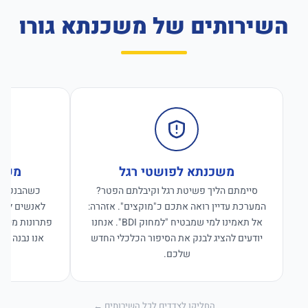
השירותים של משכנתא גורו
משכנתא לפושטי רגל
משכנ
סיימתם הליך פשיטת רגל וקיבלתם הפטר?
כשהבנקים ס
המערכת עדיין רואה אתכם כ"מוקצים". אזהרה:
לאנשים לפנו
אל תאמינו למי שמבטיח "למחוק BDI". אנחנו
פתרונות מימון
יודעים להציג לבנק את הסיפור הכלכלי החדש
אנו נבנה פת
שלכם.
החליקו לצדדים לכל השירותים ←