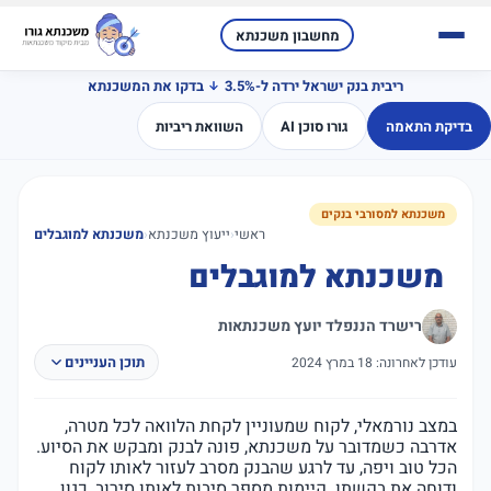
מחשבון משכנתא
ריבית בנק ישראל ירדה ל-3.5%
בדקו את המשכנתא
בדיקת התאמה
גורו סוכן AI
השוואת ריביות
משכנתא למסורבי בנקים
ראשי
‹
ייעוץ משכנתא
‹
משכנתא למוגבלים
משכנתא למוגבלים
רישרד הננפלד יועץ משכנתאות
תוכן העניינים
עודכן לאחרונה: 18 במרץ 2024
במצב נורמאלי, לקוח שמעוניין לקחת הלוואה לכל מטרה,
אדרבה כשמדובר על משכנתא, פונה לבנק ומבקש את הסיוע.
הכל טוב ויפה, עד לרגע שהבנק מסרב לעזור לאותו לקוח
ודוחה את בקשתו. קיימות מספר סיבות לאותו סירוב, כגון