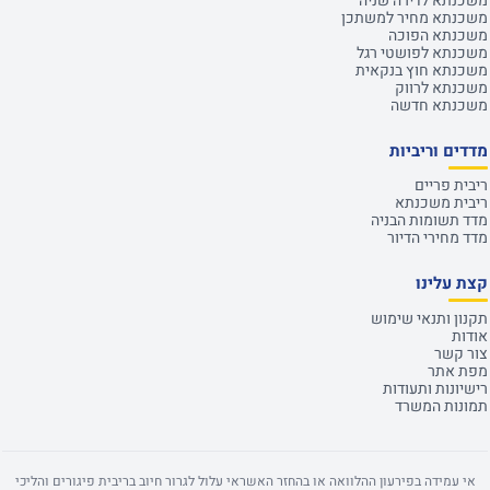
משכנתא לדירה שניה
משכנתא מחיר למשתכן
משכנתא הפוכה
משכנתא לפושטי רגל
משכנתא חוץ בנקאית
משכנתא לרווק
משכנתא חדשה
מדדים וריביות
ריבית פריים
ריבית משכנתא
מדד תשומות הבניה
מדד מחירי הדיור
קצת עלינו
תקנון ותנאי שימוש
אודות
צור קשר
מפת אתר
רישיונות ותעודות
תמונות המשרד
אי עמידה בפירעון ההלוואה או בהחזר האשראי עלול לגרור חיוב בריבית פיגורים והליכי