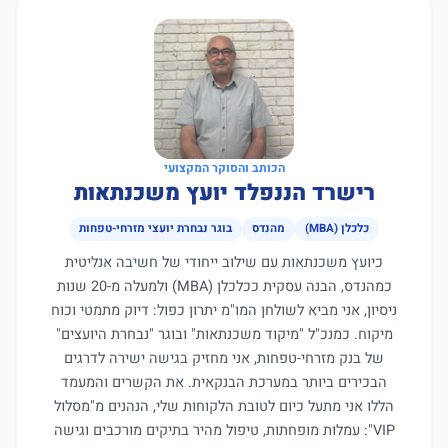
הכותב והסוקר המקצועי
רישרד הננפלד יועץ משכנתאות
כלכלן (MBA)
מהנדס
בוגר נבחרת יועצי מזרחי-טפחות
כיועץ משכנתאות עם שילוב ייחודי של חשיבה אנליטית
כמהנדס, הבנה עסקית ככלכלן (MBA) ולמעלה מ-20 שנות
ניסיון, אני מביא לשולחן המו"מ יתרון כפול: דיוק מתמטי וכוח
מיקוח. כמנכ"ל "מיקוד משכנתאות" ובוגר "נבחרת היועצים"
של בנק מזרחי-טפחות, אני מחזיק בגישה ישירה לדרגים
הבכירים ביותר במערכת הבנקאית. את הקשרים והמעמד
הללו אני מתעל כיום לטובת הלקוחות שלי, הנהנים מ"מסלול
VIP": עמלות מופחתות, טיפול מהיר בתיקים מורכבים וגישה