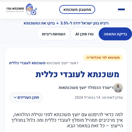
מחשבון משכנתא
ריבית בנק ישראל ירדה ל-3.5%
בדקו את המשכנתא
בדיקת התאמה
גורו סוכן AI
השוואת ריביות
משכנתא לפי אוכלוסייה
ראשי
‹
ייעוץ משכנתא
‹
משכנתא לעובדי כללית
משכנתא לעובדי כללית
רישרד הננפלד יועץ משכנתאות
תוכן העניינים
עודכן לאחרונה: 14 באפריל 2024
למה כדאי להיפגש עם יועץ משכנתא לפני נטילת ההלוואה,
איך מרכיבים תמהיל מומלץ לעובדי כללית ומה כלול בתהליך
הייעוץ – כל זאת במאמר הבא.