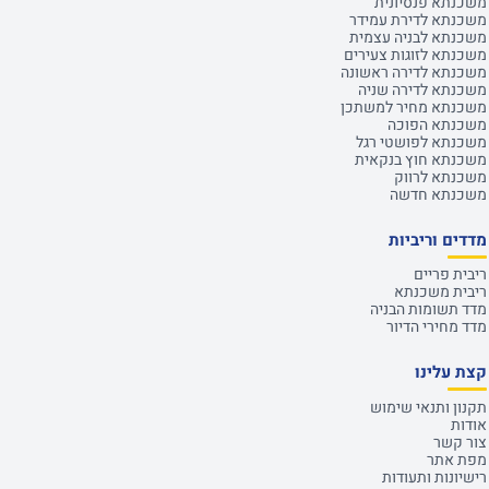
משכנתא פנסיונית
משכנתא לדירת עמידר
משכנתא לבניה עצמית
משכנתא לזוגות צעירים
משכנתא לדירה ראשונה
משכנתא לדירה שניה
משכנתא מחיר למשתכן
משכנתא הפוכה
משכנתא לפושטי רגל
משכנתא חוץ בנקאית
משכנתא לרווק
משכנתא חדשה
מדדים וריביות
ריבית פריים
ריבית משכנתא
מדד תשומות הבניה
מדד מחירי הדיור
קצת עלינו
תקנון ותנאי שימוש
אודות
צור קשר
מפת אתר
רישיונות ותעודות