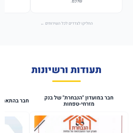
שלכם.
החליקו לצדדים לכל השירותים ←
תעודות ורשיונות
חבר במועדון "הנבחרת" של בנק
חבר בהתאחדו
מזרחי-טפחות