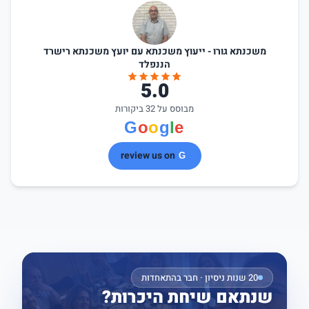
משכנתא גורו - ייעוץ משכנתא עם יועץ משכנתא רישרד
הננפלד
5.0
מבוסס על 32 ביקורות
review us on
20 שנות ניסיון · חבר בהתאחדות
שנתאם שיחת היכרות?