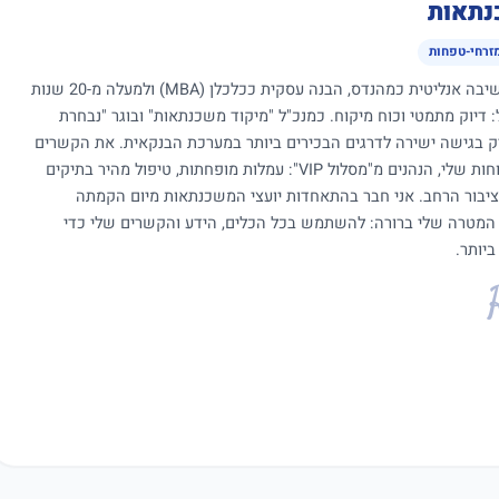
נתאות
מזרחי-טפחות
כיועץ משכנתאות עם שילוב ייחודי של חשיבה אנליטית כמהנדס, הבנה עסקית ככלכלן (MBA) ולמעלה מ-20 שנות
ול: דיוק מתמטי וכוח מיקוח. כמנכ"ל "מיקוד משכנתאות" ובוגר "נבחרת
יק בגישה ישירה לדרגים הבכירים ביותר במערכת הבנקאית. את הקשרים
והמעמד הללו אני מתעל כיום לטובת הלקוחות שלי, הנהנים מ"מסלול VIP": עמלות מופחתות, טיפול מהיר בתיקים
ציבור הרחב. אני חבר בהתאחדות יועצי המשכנתאות מיום הקמתה
 המטרה שלי ברורה: להשתמש בכל הכלים, הידע והקשרים שלי כדי
יותר.