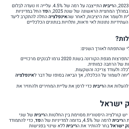
ריבית
התייצבה על רמה של 4.5%. עלייה זו נועדה לבלום
פד
החל במדיניות
ת ולשמר את היציבות, לאחר שה
אינפלציה
החלה להתקרב ליעד
תידיות נתונות לאי ודאות, ותלויות בנתונים הכלכליים
לות?
י שהתפתח לאורך השנים:
המשבר של שנת 2008 והתפרצות מגפת הקורונה בשנת 2020 גרמו לבנקים מרכזיים
ת של הרחבה כמותית.
כלה ולעודד צריכה והשקעות.
יחה לשמור על הכלכלה, אך הביאה בסופו של דבר ל
אינפלציה
להעלות את ה
ריבית
כדי לרסן את עליית המחירים ולהחזיר את
ק ישראל
יש קורלציה היסטורית מסוימת בין החלטות ה
ריבית
של שני
 ה
ריבית
לרמה של 4.5%, בדומה למדיניות של ה
פד
, כדי להתמודד
ק ישראל
בחר להותיר את ה
ריבית
ללא שינוי בפגישות