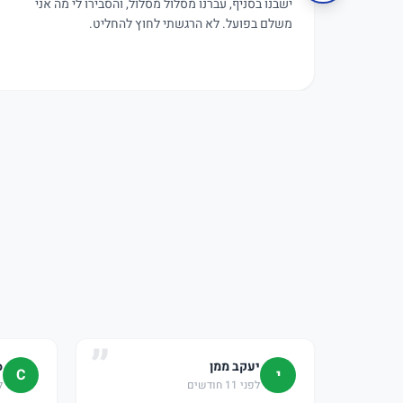
ישבנו בסניף, עברנו מסלול מסלול, והסבירו לי מה אני
משלם בפועל. לא הרגשתי לחוץ להחליט.
יעקב ממן
o
י
C
לפני 11 חודשים
לפ