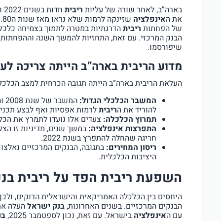
בארה”ב, לאחר שורה של עליות
ריבית
חדות בשנים 2022 ו2023, ה
את ה
אינפלציה
שזינקה לרמות שלא נראו מאז שנות ה80. במהלך המחצית הראשונה של שנת 2025, ה
של הפחתות
ריבית
הדרגתיות במטרה לתמוך בצמיחה כלכלי
הבנק המרכזי. עם זאת, התחזיות להמשך השנה וההפחתות הע
שיפורסמו.
מדוע הריבית בארה”ב הייתה צריכה לע
העלאת הריבית בארה”ב הייתה תגובה הכרחית למצב הכלכל
המשבר הכלכלי הגדול:
להוריד את ה
ריבית
לרמות אפסיות ואף לבצע תכניו
תמרוץ הכלכלה:
צעדים אלו נועדו לתמרץ את הכל
התפרצות אינפלציה:
במשך שנים, מדיניות זו הצל
חריגה שהחלה להתפרץ בשנת 2022.
ריסון המחירים:
בתגובה, הבנקים המרכזיים נאלצו 
היציבות הכלכלית.
השפעת ריבית הפד על ריבית בנ
היחסים בין הכלכלה האמריקאית והישראלית הדוקים, ולכן 
הבנקים המרכזיים. בשנים האחרונות,
בנק ישראל
העלה את
עם ה
אינפלציה
בישראל. עם זאת, נכון לספטמבר 2025,
בנ