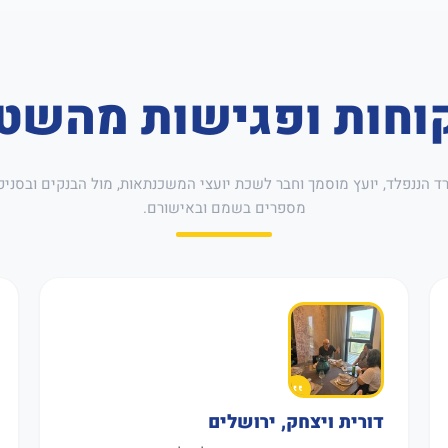
וחות ופגישות מהשט
רד הננפלד, יועץ מוסמך וחבר לשכת יועצי המשכנתאות, מול הבנקים ובסניפ
מספרים בשמם ובאישורם.
דורית ויצחק, ירושלים