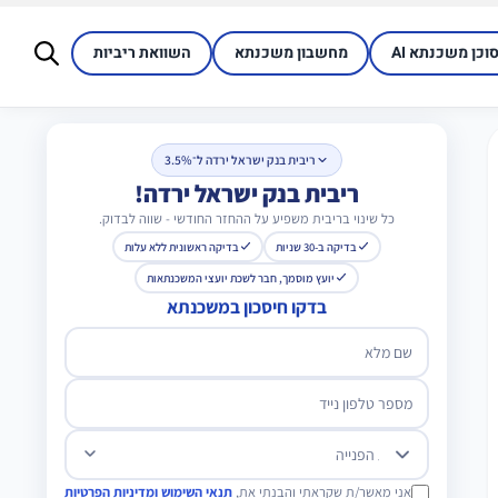
סוכן משכנתא AI
מחשבון משכנתא
השוואת ריביות
ריבית בנק ישראל ירדה ל־3.5%
ריבית בנק ישראל ירדה!
כל שינוי בריבית משפיע על ההחזר החודשי - שווה לבדוק.
בדיקה ב-30 שניות
בדיקה ראשונית ללא עלות
יועץ מוסמך, חבר לשכת יועצי המשכנתאות
בדקו חיסכון במשכנתא
שם מלא
מספר טלפון נייד
מטרת הפנייה
אני מאשר/ת שקראתי והבנתי את,
תנאי השימוש ומדיניות הפרטיות