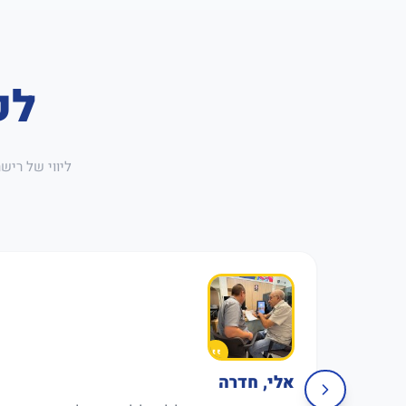
לק
ליווי של ריש
אלי, חדרה