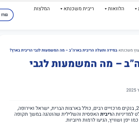
הלוואות
ריבית משכנתא
המלצות
גורו 
עוץ משכנתא
‹
במידה ותעלה הריבית בארה”ב – מה המשמעות לגבי הריבית בארץ?
ה”ב – מה המשמעות לגבי
העולמי שהחל בשנת 2022, בנקים מרכזיים רבים, כולל בארצות הברית, ישראל ואירופה,
ט למדיניות ה
ריבית
האפסית והשלילית שהונהגה במשך תקופה
מו יפן ושוויץ, הגיעו לרמות חיוביות.