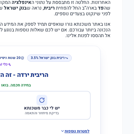
האחרונות. החלטה זו מתבססת על נתוני ה
אינפלציה
המקומי
שה
פד
בארה”ב החל להפחית
ריבית
, נראה ש
בנק ישראל
שו
לפני שינקוט בצעדים נוספים.
אנו באתר משכנתא גורו שואפים תמיד לספק את המידע המ
הנכונה ביותר עבורכם. אם יש לכם שאלות נוספות בנוגע 
אל תהססו לפנות אלינו.
ריבית בנק ישראל 3.5%
20 שנות ניסיון
כלי AI לבדיקת התאמה
הריבית ירדה - זה 
בחירה חכמה. בואו
יש לי כבר משכנתא
בדיקת מיחזור והתאמה
למטרות נוספות