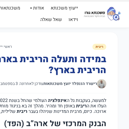
ייעוץ משכנתא
אודות
משכנתאות
וידאו
שאל שאלה
ראשי
‹
יי
ריבית
במידה ותעלה הריבית באר
הריבית בארץ?
רישרד הננפלד יועץ משכנתאות
עודכן לאחרונה: 3 בספטמבר 2025
למעשה, בעקבות גל ה
אינפלציה
העלו את ה
ריבית
באופן חד ומהיר. מהלך זה בא בניגוד מוחל
ארוכה. כיום, מרבית המדינות שניהלו בעבר
ריבית
שלילית, כ
הבנק המרכזי של ארה”ב (הפד)