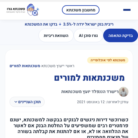
מחשבון משכנתא
ריבית בנק ישראל ירדה ל-3.5%
בדקו את המשכנתא
בדיקת התאמה
גורו סוכן AI
השוואת ריביות
משכנתא לפי אוכלוסייה
ראשי
‹
ייעוץ משכנתא
‹
משכנתאות למורים
משכנתאות למורים
רישרד הננפלד יועץ משכנתאות
תוכן העניינים
עודכן לאחרונה: 12 באוגוסט 2021
כשרוכשי דירות ניגשים לבנקים בבקשה למשכנתא, ישנם
פרמטרים רבים שמשפיעים על החלטת הבנק אם לאשר
את ההלוואה או לא, או אם להתנות את קבלתה בשורה
של תנאים מחמירים.