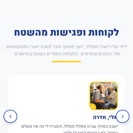
לקוחות ופגישות מהשטח
ליווי של רישרד הננפלד, יועץ מוסמך וחבר לשכת יועצי המשכנתאות,
מול הבנקים ובסניפים. הלקוחות מספרים בשמם ובאישורם.
אלי, חדרה
ישבנו בסניף, עברנו מסלול מסלול, והסבירו לי מה אני משלם
בפועל. לא הרגשתי לחוץ להחליט.