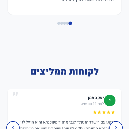
לקוחות ממליצים
יעקב ממן
י
לפני 11 חודשים
בדקנו עם רישרד הננפלד לגבי מחזור משכנתא והוא הוזיל לנו
במשכנתא הקיימת 200 אלף שח! עשה לנו השוואה בין הבנקים,