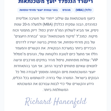
רישרד הננפלד יועץ משכנתאות
כלכלן (MBA)
מהנדס
בוגר נבחרת יועצי מזרחי-טפחות
כיועץ משכנתאות עם שילוב ייחודי של חשיבה אנליטית
כמהנדס, הבנה עסקית ככלכלן (MBA) ולמעלה מ-20 שנות
ניסיון, אני מביא לשולחן המו"מ יתרון כפול: דיוק מתמטי וכוח
מיקוח. כמנכ"ל "מיקוד משכנתאות" ובוגר "נבחרת היועצים"
של בנק מזרחי-טפחות, אני מחזיק בגישה ישירה לדרגים
הבכירים ביותר במערכת הבנקאית. את הקשרים והמעמד
הללו אני מתעל כיום לטובת הלקוחות שלי, הנהנים מ"מסלול
VIP": עמלות מופחתות, טיפול מהיר בתיקים מורכבים וגישה
לתנאים שאינם פתוחים לציבור הרחב. אני חבר בהתאחדות
יועצי המשכנתאות מיום הקמתה ומוסמך לעבודה מול כל
הבנקים בישראל. המטרה שלי ברורה: להשתמש בכל הכלים,
הידע והקשרים שלי כדי לבנות עבורכם את המשכנתא
המשתלמת ביותר.
Richard Hanenfeld