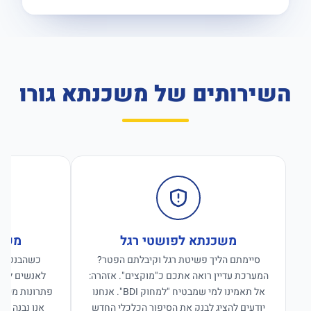
השירותים של משכנתא גורו
משכנתא לפושטי רגל
משכנ
סיימתם הליך פשיטת רגל וקיבלתם הפטר?
כשהבנקים ס
המערכת עדיין רואה אתכם כ"מוקצים". אזהרה:
לאנשים לפנו
אל תאמינו למי שמבטיח "למחוק BDI". אנחנו
פתרונות מימון
יודעים להציג לבנק את הסיפור הכלכלי החדש
אנו נבנה פת