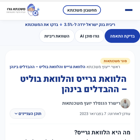
מחשבון משכנתא
ריבית בנק ישראל ירדה ל-3.5%
בדקו את המשכנתא
בדיקת התאמה
גורו סוכן AI
השוואת ריביות
סוגי משכנתאות
ראשי
‹
ייעוץ משכנתא
‹
הלוואת גרייס והלוואת בוליט – ההבדלים בינהן
הלוואת גרייס והלוואת בוליט
– ההבדלים בינהן
רישרד הננפלד יועץ משכנתאות
תוכן העניינים
עודכן לאחרונה: 7 בפברואר 2023
מה היא הלוואת גרייס?