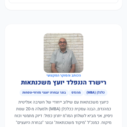
הכותב והסוקר המקצועי
רישרד הננפלד יועץ משכנתאות
כלכלן (MBA)
מהנדס
בוגר נבחרת יועצי מזרחי-טפחות
כיועץ משכנתאות עם שילוב ייחודי של חשיבה אנליטית
כמהנדס, הבנה עסקית ככלכלן (MBA) ולמעלה מ-20 שנות
ניסיון, אני מביא לשולחן המו"מ יתרון כפול: דיוק מתמטי וכוח
מיקוח. כמנכ"ל "מיקוד משכנתאות" ובוגר "נבחרת היועצים"