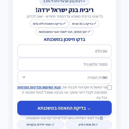
ריבית בנק ישראל ירדה ל־3.5%
ריבית בנק ישראל ירדה!
כל שינוי בריבית משפיע על ההחזר החודשי - שווה לבדוק.
בדיקה ב-30 שניות
בדיקה ראשונית ללא עלות
יועץ מוסמך, חבר לשכת יועצי המשכנתאות
בדקו חיסכון במשכנתא
שם מלא
מספר טלפון נייד
מטרת הפנייה
אני מאשר/ת שקראתי והבנתי את,
תנאי השימוש ומדיניות הפרטיות
ומסכים/ה לקבל דיוור שיווקי. אני מבין/ה שאוכל לבטל הסכמה זו
בכל עת.
← בדיקת התאמה במשכנתא
מיד לאחר השליחה: גישה לכלי AI לבדיקת תנאי המשכנתא.
20 שנות ניסיון
יוצאי יחידות בנקאיות