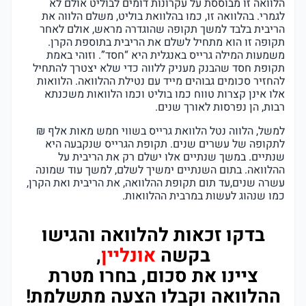
הלוואה זו מבוססת על עקרונות דומים לבוליט אולם לא
לגמרי. בהלוואה זו, כמו בהלוואת בוליט, משלם הלווה את
הריבית בלבד למשך תקופה שהוגדרה מראש, אולם לאחר
תקופה זו הוא מתחיל לשלם את הריבית בתוספת הקרן.
משמעות המילה גרייס באנגלית היא “חסד”. וזוהי באמת
תקופת חסד שהבנק מעניק ללווה כדי שלא יצטרך להתחיל
להחזיר סכומים גבוהים מייד עם נטילת ההלוואה. הלוואות
אלו אינן קצרות טווח כמו בוליט וכמו הלוואות משכנתא
רבות, הן נפרסות לאורך שנים.
למשל, הלווה נטל הלוואת גרייס בשווי חמש מאות אלף ₪
לתקופה של עשרים שנים. תקופת הגרייס שנקבעה היא
שנתיים. במשך שנתיים אלו ישלם רק את הריבית על
ההלוואה. בתום השנתיים ימשיך לשלם, למשך עוד שמונה
עשרה שנים,עד תום תקופת ההלוואה, את הריבית ואת הקרן,
כמו שנהוג לעשות במרבית ההלוואות.
בדקו זכאות להלוואה והגישו
בקשה
אונליין
,
ציינו את סכום, בחרו מטרת
ההלוואה וקבלו הצעה מתשלמת!