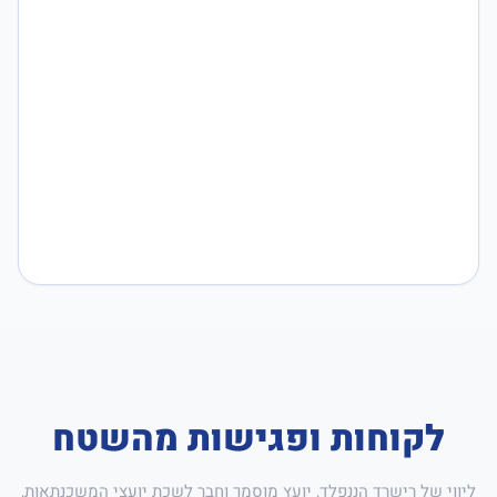
לקוחות ופגישות מהשטח
ליווי של רישרד הננפלד, יועץ מוסמך וחבר לשכת יועצי המשכנתאות,