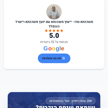
משכנתא גורו - ייעוץ משכנתא עם יועץ משכנתא רישרד
הננפלד
5.0
מבוסס על 32 ביקורות
review us on
20 שנות ניסיון · חבר בהתאחדות
שנתאם שיחת היכרות?