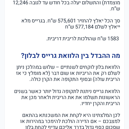
מוצמדת) והתשלום יעלה בכל חודש עד לגובה 12,246
ש”ח.
סך הכל יאלץ להחזיר 575,601 ש”ח. בגרייס מלא
ייאלץ לשלם 577,184 ש”ח
1583 ש”ח שהולכות לריבית דריבית.
מה ההבדל בין הלוואת גרייס לבלון?
הלוואת בלון לוקחים לשנתיים – שלוש במהלכן ניתן
לשלם רק את הריביות או שום דבר (לא מומלץ כי אז
הריבית עולה) ובסוף התקופה את הקרן כולה.
הלוואת גרייס ניתנת לתקופה גדול יותר כאשר בשנים
הראשונות תשלמו את את הריבית ולאחר מכן את
הריבית והקרן יחדיו.
לכן המלצתינו היא לקחת את המשכנתא בהתאם
למצבכם – אם הדירה הולכת להימכר במהירות או
שסכום כסף גדול בדרך אליכם עדיף לקחת בלון