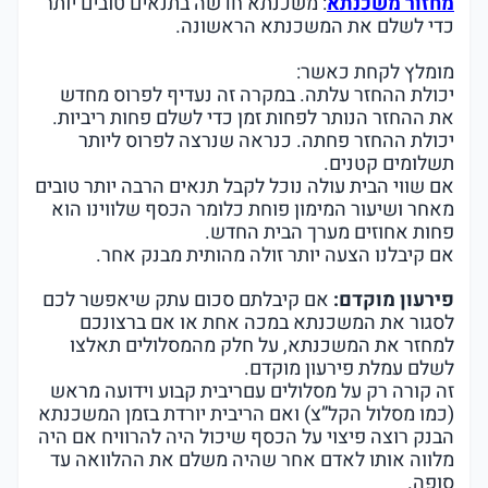
מחזור משכנתא
: משכנתא חדשה בתנאים טובים יותר
כדי לשלם את המשכנתא הראשונה.
מומלץ לקחת כאשר:
יכולת ההחזר עלתה. במקרה זה נעדיף לפרוס מחדש
את ההחזר הנותר לפחות זמן כדי לשלם פחות ריביות.
יכולת ההחזר פחתה. כנראה שנרצה לפרוס ליותר
תשלומים קטנים.
אם שווי הבית עולה נוכל לקבל תנאים הרבה יותר טובים
מאחר ושיעור המימון פוחת כלומר הכסף שלווינו הוא
פחות אחוזים מערך הבית החדש.
אם קיבלנו הצעה יותר זולה מהותית מבנק אחר.
פירעון מוקדם:
אם קיבלתם סכום עתק שיאפשר לכם
לסגור את המשכנתא במכה אחת או אם ברצונכם
למחזר את המשכנתא, על חלק מהמסלולים תאלצו
לשלם עמלת פירעון מוקדם.
זה קורה רק על מסלולים עםריבית קבוע וידועה מראש
(כמו מסלול הקל”צ) ואם הריבית יורדת בזמן המשכנתא
הבנק רוצה פיצוי על הכסף שיכול היה להרוויח אם היה
מלווה אותו לאדם אחר שהיה משלם את ההלוואה עד
סופה.