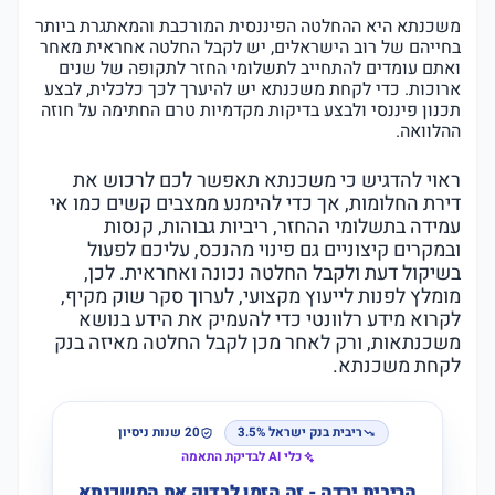
משכנתא היא ההחלטה הפיננסית המורכבת והמאתגרת ביותר
בחייהם של רוב הישראלים, יש לקבל החלטה אחראית מאחר
ואתם עומדים להתחייב לתשלומי החזר לתקופה של שנים
ארוכות. כדי לקחת משכנתא יש להיערך לכך כלכלית, לבצע
תכנון פיננסי ולבצע בדיקות מקדמיות טרם החתימה על חוזה
ההלוואה.
ראוי להדגיש כי משכנתא תאפשר לכם לרכוש את
דירת החלומות, אך כדי להימנע ממצבים קשים כמו אי
עמידה בתשלומי ההחזר, ריביות גבוהות, קנסות
ובמקרים קיצוניים גם פינוי מהנכס, עליכם לפעול
בשיקול דעת ולקבל החלטה נכונה ואחראית. לכן,
מומלץ לפנות לייעוץ מקצועי, לערוך סקר שוק מקיף,
לקרוא מידע רלוונטי כדי להעמיק את הידע בנושא
משכנתאות, ורק לאחר מכן לקבל החלטה מאיזה בנק
לקחת משכנתא.
ריבית בנק ישראל 3.5%
20 שנות ניסיון
כלי AI לבדיקת התאמה
הריבית ירדה - זה הזמן לבדוק את המשכנתא