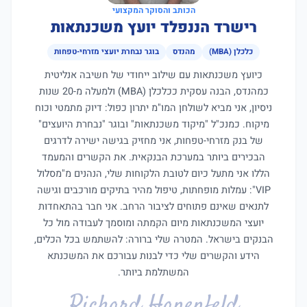
הכותב והסוקר המקצועי
רישרד הננפלד יועץ משכנתאות
כלכלן (MBA)
מהנדס
בוגר נבחרת יועצי מזרחי-טפחות
כיועץ משכנתאות עם שילוב ייחודי של חשיבה אנליטית
כמהנדס, הבנה עסקית ככלכלן (MBA) ולמעלה מ-20 שנות
ניסיון, אני מביא לשולחן המו"מ יתרון כפול: דיוק מתמטי וכוח
מיקוח. כמנכ"ל "מיקוד משכנתאות" ובוגר "נבחרת היועצים"
של בנק מזרחי-טפחות, אני מחזיק בגישה ישירה לדרגים
הבכירים ביותר במערכת הבנקאית. את הקשרים והמעמד
הללו אני מתעל כיום לטובת הלקוחות שלי, הנהנים מ"מסלול
VIP": עמלות מופחתות, טיפול מהיר בתיקים מורכבים וגישה
לתנאים שאינם פתוחים לציבור הרחב. אני חבר בהתאחדות
יועצי המשכנתאות מיום הקמתה ומוסמך לעבודה מול כל
הבנקים בישראל. המטרה שלי ברורה: להשתמש בכל הכלים,
הידע והקשרים שלי כדי לבנות עבורכם את המשכנתא
המשתלמת ביותר.
Richard Hanenfeld