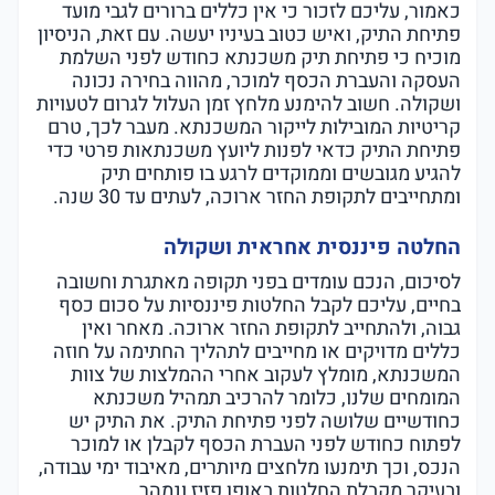
כאמור, עליכם לזכור כי אין כללים ברורים לגבי מועד
פתיחת התיק, ואיש כטוב בעיניו יעשה. עם זאת, הניסיון
מוכיח כי פתיחת תיק משכנתא כחודש לפני השלמת
העסקה והעברת הכסף למוכר, מהווה בחירה נכונה
ושקולה. חשוב להימנע מלחץ זמן העלול לגרום לטעויות
קריטיות המובילות לייקור המשכנתא. מעבר לכך, טרם
פתיחת התיק כדאי לפנות ליועץ משכנתאות פרטי כדי
להגיע מגובשים וממוקדים לרגע בו פותחים תיק
ומתחייבים לתקופת החזר ארוכה, לעתים עד 30 שנה.
החלטה פיננסית אחראית ושקולה
לסיכום, הנכם עומדים בפני תקופה מאתגרת וחשובה
בחיים, עליכם לקבל החלטות פיננסיות על סכום כסף
גבוה, ולהתחייב לתקופת החזר ארוכה. מאחר ואין
כללים מדויקים או מחייבים לתהליך החתימה על חוזה
המשכנתא, מומלץ לעקוב אחרי ההמלצות של צוות
המומחים שלנו, כלומר להרכיב תמהיל משכנתא
כחודשיים שלושה לפני פתיחת התיק. את התיק יש
לפתוח כחודש לפני העברת הכסף לקבלן או למוכר
הנכס, וכך תימנעו מלחצים מיותרים, מאיבוד ימי עבודה,
ובעיקר מקבלת החלטות באופן פזיז ונמהר.