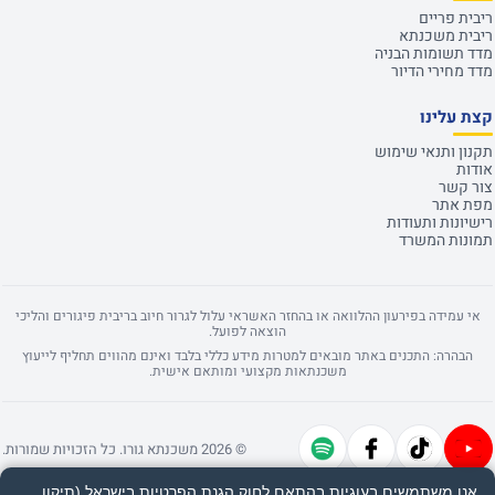
ריבית פריים
ריבית משכנתא
מדד תשומות הבניה
מדד מחירי הדיור
קצת עלינו
תקנון ותנאי שימוש
אודות
צור קשר
מפת אתר
רישיונות ותעודות
תמונות המשרד
אי עמידה בפירעון ההלוואה או בהחזר האשראי עלול לגרור חיוב בריבית פיגורים והליכי
הוצאה לפועל.
הבהרה: התכנים באתר מובאים למטרות מידע כללי בלבד ואינם מהווים תחליף לייעוץ
משכנתאות מקצועי ומותאם אישית.
© 2026 משכנתא גורו. כל הזכויות שמורות.
אנו משתמשים בעוגיות בהתאם לחוק הגנת הפרטיות בישראל (תיקון