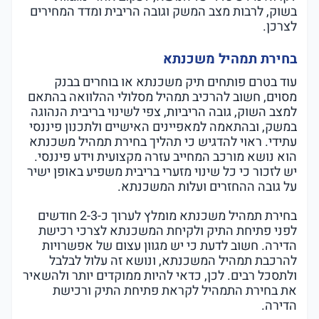
בשוק, לרבות מצב המשק וגובה הריבית ומדד המחירים
לצרכן.
בחירת תמהיל משכנתא
עוד בטרם פותחים תיק משכנתא או בוחרים בבנק
מסוים, חשוב להרכיב תמהיל מסלולי ההלוואה בהתאם
למצב השוק, גובה הריביות, צפי לשינוי בריבית הנהוגה
במשק, ובהתאמה למאפיינים האישיים ולתכנון פיננסי
עתידי. ראוי להדגיש כי תהליך בחירת תמהיל משכנתא
הוא נושא מורכב המחייב עזרה מקצועית וידע פיננסי.
יש לזכור כי כל שינוי מזערי בריבית משפיע באופן ישיר
על גובה ההחזרים ועלות המשכנתא.
בחירת תמהיל משכנתא מומלץ לערוך כ-2-3 חודשים
לפני פתיחת התיק ולקיחת המשכנתא לצרכי רכישת
הדירה. חשוב לדעת כי יש מגוון עצום של אפשרויות
להרכבת תמהיל המשכנתא, ונושא זה עלול לבלבל
ולתסכל רבים. לכן, כדאי להיות ממוקדים יותר ולהשאיר
את בחירת התמהיל לקראת פתיחת התיק ורכישת
הדירה.