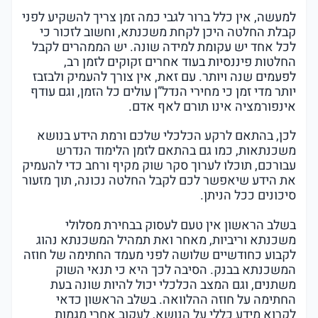
למעשה, אין כלל ברור לגבי כמה זמן צריך להשקיע לפני
קבלת החלטה היכן לקחת משכנתא, וחשוב לזכור כי
לכל אחד יש עקומת למידה שונה. יש הממהרים לקבל
החלטות פיננסיות בעוד אחרים זקוקים לזמן רב,
לפעמים שנה ויותר. עם זאת, אין צורך להעמיק ולבזבז
יותר מדי זמן כי מחירי הנדל”ן עולים כל הזמן, וגם עודף
אינפורמציה אינו תורם לאף אדם.
לכן, בהתאם לרקע הכלכלי שלכם ורמת הידע בנושא
משכנתאות, כמו גם בהתאם לזמן הלימוד הנדרש
עבורכם, תוכלו לערוך סקר שוק מקיף ורחב כדי להעמיק
את הידע שיאפשר לכם לקבל החלטה נכונה, תוך מזעור
סיכונים ככל הניתן.
בשלב הראשון אין טעם לעסוק בבחירת מסלולי
משכנתא וריביות, מאחר ואת תמהיל המשכנתא נהוג
לקבוע כחודשיים שלושה לפני מעמד החתימה של חוזה
המשכנתא בבנק. הסיבה לכך היא כי תנאי השוק
משתנים, וגם המצב הכלכלי יכול להיות שונה בעת
החתימה על חוזה ההלוואה. בשלב הראשון כדאי
לקרוא מידע כללי על הנושא, לעקוב אחרי מגמות