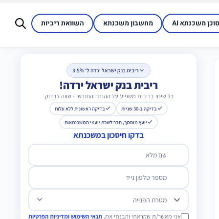
סוכן משכנתא AI
מחשבון משכנתא
השוואת ריביות
ריבית בנק ישראל ירדה ל־3.5%
ריבית בנק ישראל ירדה!
כל שינוי בריבית משפיע על ההחזר החודשי - שווה לבדוק.
בדיקה ב-30 שניות
בדיקה ראשונית ללא עלות
יועץ מוסמך, חבר לשכת יועצי המשכנתאות
בדקו חיסכון במשכנתא
שם מלא
מספר טלפון נייד
מטרת הפנייה
אני מאשר/ת שקראתי והבנתי את,
תנאי השימוש ומדיניות הפרטיות