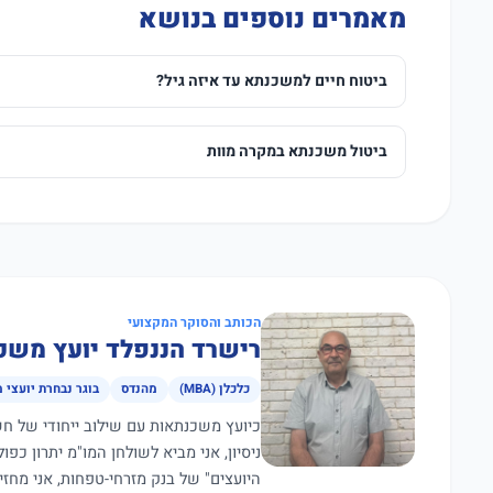
מאמרים נוספים בנושא
ביטוח חיים למשכנתא עד איזה גיל?
ביטול משכנתא במקרה מוות
הכותב והסוקר המקצועי
רישרד הננפלד יועץ משכ
כלכלן (MBA)
מהנדס
בוגר נבחרת יועצי 
ניסיון, אני מביא לשולחן המו"מ יתרון כפ
היועצים" של בנק מזרחי-טפחות, אני מחז