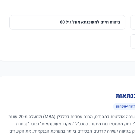
ביטוח חיים למשכנתא מעל גיל 60
נתאות
מזרחי-טפחות
כיועץ משכנתאות עם שילוב ייחודי של חשיבה אנליטית כמהנדס, הבנה עסקית ככלכלן (MBA) ולמעלה מ-20 שנות
ול: דיוק מתמטי וכוח מיקוח. כמנכ"ל "מיקוד משכנתאות" ובוגר "נבחרת
יק בגישה ישירה לדרגים הבכירים ביותר במערכת הבנקאית. את הקשרים