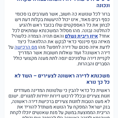
ונכונה
ברור לכל שנושא כה חשוב, אשר מעורבים בו סכומי
כסף רבים מאוד, אינו יכול להיעשות בקלות דעת ויש
לבחון את כל האספקטים שלו בכובד ראש ולהגיע
להחלטה נבונה. מהו מסלול המשכנתא שמתאים לכל
אחד?
איזו ריבית נשלם
והאם תהיה הצמדה כלשהי?
מאיזה גוף פיננסי כדאי לבקש את ההלוואה? כיצד
לדעת איזה סכום של דירה לחפש? מהו
מס הרכישה
על
דירה ראשונה? ועוד שאלות חשובות אשר המדריך
לקניית דירה שלפניכם ינסה לתת מענה מקצועי כולל
הסברים והבהרות.
משכנתא לדירה ראשונה לצעירים – השד לא
כל כך נורא
ראשית כל כדאי להבין כי שלטונות המדינה מעודדים
זוגות צעירים ובכלל לרכוש דירות יחידות למגורים. ישנם
לא מעט הטבות לזוגות צעירים ברכישת דירה ראשונה,
בנק ישראל המפקח על הנושא משתדל להוריד את
הריבית הממוצעת במשק על מנת שאנשים יוכלו לקחת