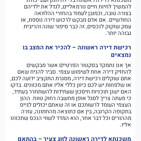
משכנתא לדירה ראשונה בלי להיחנק ועם יכולת
להמשיך לחיות חיים נורמאליים, לגדל את ילדיהם
בצורה טובה, וכמובן לעמוד בהחזרי ההלוואה
החודשיים. אם אדם מבקש לרכוש דירה נוספת, או
עסק שזקוק לנכסים, זה כבר סיפור שונה והריבית
גבוהה יותר.
רכישת דירה ראשונה – להכיר את המצב בו
נמצאים
אך אנו נתמקד בסקטור הפרטיים אשר מבקשים
להחזיק דירה אחת לשימוש עצמי. סביר להניח שאם
אתם שוקלים רכישת דירה, מסגרת התקציב ידועה לכם,
או שלפחות יש לכם כיוון כללי אליו אתם מכוונים. בדקו
האם ישנן תוכניות חיסכון שעתידות להשתחרר בעתיד,
כי מעתה צריך לסגל אופן מחשבה רחוק טווח. ההון
העצמי העומד לרשותכם או זה שאתם יכולים לגייס
בתקופה הקרובה, בין אם כתוצאה מהחתונה, עזרה
מההורים וכל דבר אחר, הוא המדד לשווי הנכס שתכוונו
אליו.
משכנתא לדירה ראשונה לזוג צעיר – בהתאם