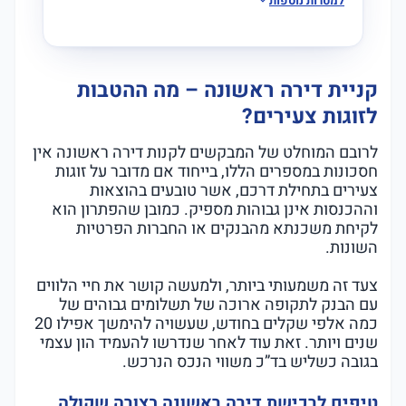
למטרות נוספות
קניית דירה ראשונה – מה ההטבות
לזוגות צעירים?
לרובם המוחלט של המבקשים לקנות דירה ראשונה אין
חסכונות במספרים הללו, בייחוד אם מדובר על זוגות
צעירים בתחילת דרכם, אשר טובעים בהוצאות
וההכנסות אינן גבוהות מספיק. כמובן שהפתרון הוא
לקיחת משכנתא מהבנקים או החברות הפרטיות
השונות.
צעד זה משמעותי ביותר, ולמעשה קושר את חיי הלווים
עם הבנק לתקופה ארוכה של תשלומים גבוהים של
כמה אלפי שקלים בחודש, שעשויה להימשך אפילו 20
שנים ויותר. זאת עוד לאחר שנדרשו להעמיד הון עצמי
בגובה כשליש בד”כ משווי הנכס הנרכש.
טיפים לרכישת דירה ראשונה בצורה שקולה