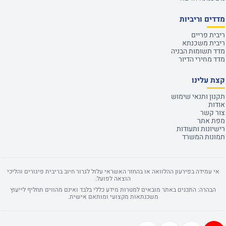
מדדים וריביות
ריבית פריים
ריבית משכנתא
מדד תשומות הבניה
מדד מחירי הדיור
קצת עלינו
תקנון ותנאי שימוש
אודות
צור קשר
מפת אתר
רישיונות ותעודות
תמונות המשרד
אי עמידה בפירעון ההלוואה או בהחזר האשראי עלול לגרור חיוב בריבית פיגורים והליכי
הוצאה לפועל.
הבהרה: התכנים באתר מובאים למטרות מידע כללי בלבד ואינם מהווים תחליף לייעוץ
משכנתאות מקצועי ומותאם אישית.