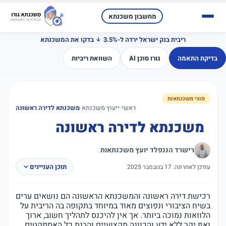
מחשבון משכנתא
ריבית בנק ישראל ירדה ל-3.5%
בדקו את המשכנתא
בדיקת התאמה
גורו סוכן AI
השוואת ריביות
סוגי משכנתאות
ראשי
‹
ייעוץ משכנתא
‹
משכנתא לדירה ראשונה
משכנתא לדירה ראשונה
רישרד הננפלד יועץ משכנתאות
תוכן העניינים
עודכן לאחרונה: 17 בנובמבר 2025
רכישת דירה ראשונה והמשכנתא הראשונה הם נושאים ערים
בשיח הציבורי ונפוצים מאוד במיוחד בתקופה בה הריבית על
הלוואות נמוכה ביותר. אך אין להיכנס לתהליך חשוב, ארוך
ואף יקר ללא ידע והכוונה מקצועיים והבנת כל האספקטים