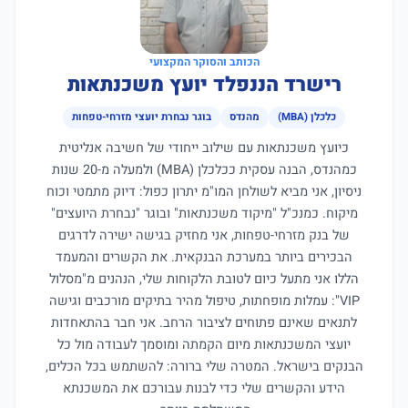
הכותב והסוקר המקצועי
רישרד הננפלד יועץ משכנתאות
כלכלן (MBA)
מהנדס
בוגר נבחרת יועצי מזרחי-טפחות
כיועץ משכנתאות עם שילוב ייחודי של חשיבה אנליטית
כמהנדס, הבנה עסקית ככלכלן (MBA) ולמעלה מ-20 שנות
ניסיון, אני מביא לשולחן המו"מ יתרון כפול: דיוק מתמטי וכוח
מיקוח. כמנכ"ל "מיקוד משכנתאות" ובוגר "נבחרת היועצים"
של בנק מזרחי-טפחות, אני מחזיק בגישה ישירה לדרגים
הבכירים ביותר במערכת הבנקאית. את הקשרים והמעמד
הללו אני מתעל כיום לטובת הלקוחות שלי, הנהנים מ"מסלול
VIP": עמלות מופחתות, טיפול מהיר בתיקים מורכבים וגישה
לתנאים שאינם פתוחים לציבור הרחב. אני חבר בהתאחדות
יועצי המשכנתאות מיום הקמתה ומוסמך לעבודה מול כל
הבנקים בישראל. המטרה שלי ברורה: להשתמש בכל הכלים,
הידע והקשרים שלי כדי לבנות עבורכם את המשכנתא