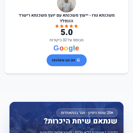
משכנתא גורו - ייעוץ משכנתא עם יועץ משכנתא רישרד
הננפלד
5.0
מבוסס על 32 ביקורות
review us on
20 שנות ניסיון · חבר בהתאחדות
שנתאם שיחת היכרות?
בדיקה ראשונית ללא עלות · ייעוץ אישי ומקצועי.