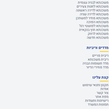
משכנתא לבניה עצמית
משכנתא לזוגות צעירים
משכנתא לדירה ראשונה
משכנתא לדירה שניה
משכנתא מחיר למשתכן
משכנתא הפוכה
משכנתא לפושטי רגל
משכנתא חוץ בנקאית
משכנתא לרווק
משכנתא חדשה
מדדים וריביות
ריבית פריים
ריבית משכנתא
מדד תשומות הבניה
מדד מחירי הדיור
קצת עלינו
תקנון ותנאי שימוש
אודות
צור קשר
מפת אתר
רישיונות ותעודות
תמונות המשרד