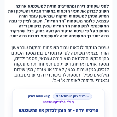
לפני שקונים דירה ומתחייבים חוזית למשכנתא ארוכה,
חשוב לבדוק את תנאי הזכאות במשרד הבינוי והשיכון ואת
הסיוע הניתן למשפחות ותיקות שבראשן עומד הורה
עצמאי, כלומר משפחות “חד הוריות”. חשוב לציין כי גובה
המשכנתא למשפחות חד הוריות שאין ברשותן דירה
מחושב על פי שיטת הניקוד הקבועה בחוק, ככל שהניקוד
גבוה יותר כך המשפחה זוכה למשכנתא בסכום גבוה יותר.
שיטת הניקוד לזכאות עבור משפחות ותיקות שבראשן
הורה עצמאי משתנה לפי פרמטרים כמו מספר השנים
בהן מבקש ההלוואה הוא הורה עצמאי, מספר ילדים,
מספר אחים ואחיות, ויש תוספות מיוחדות המוענקות
לנכים, בגין שירות צבאי, לאומי או אזרחי, בגין שירות
מילואים פעיל, ותוספת לרכישת דירה ביישובים בנגב
ובאזורי עדיפות לאומית א’ ו- ב’.
ריבית בנק ישראל 3.5%
20 שנות ניסיון
כלי AI לבדיקת התאמה
הריבית ירדה - זה הזמן לבדוק את המשכנתא