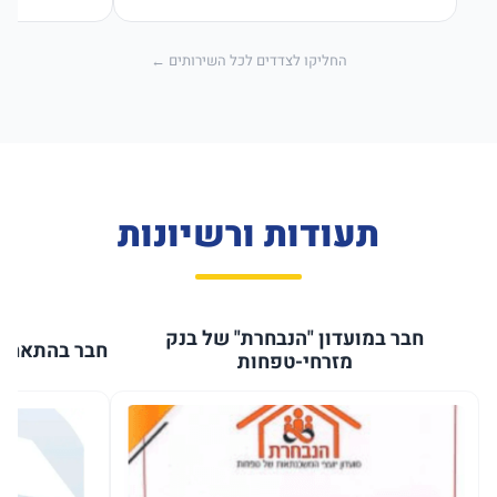
החליקו לצדדים לכל השירותים ←
תעודות ורשיונות
חבר במועדון "הנבחרת" של בנק
חבר בהתאחדו
מזרחי-טפחות