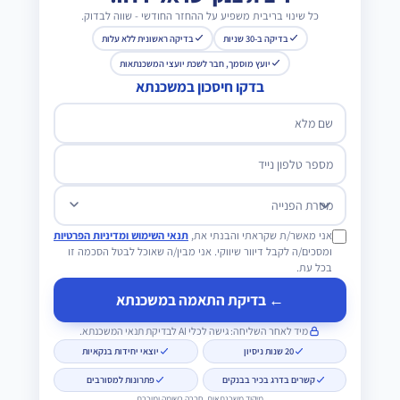
כל שינוי בריבית משפיע על ההחזר החודשי - שווה לבדוק.
בדיקה ב-30 שניות
בדיקה ראשונית ללא עלות
יועץ מוסמך, חבר לשכת יועצי המשכנתאות
בדקו חיסכון במשכנתא
שם מלא
מספר טלפון נייד
מטרת הפנייה
אני מאשר/ת שקראתי והבנתי את,
תנאי השימוש ומדיניות הפרטיות
ומסכים/ה לקבל דיוור שיווקי. אני מבין/ה שאוכל לבטל הסכמה זו
בכל עת.
← בדיקת התאמה במשכנתא
מיד לאחר השליחה: גישה לכלי AI לבדיקת תנאי המשכנתא.
20 שנות ניסיון
יוצאי יחידות בנקאיות
קשרים בדרג בכיר בבנקים
פתרונות למסורבים
מיקוד משכנתאות, חברה רשומה ומוכרת