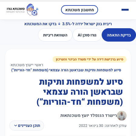
מחשבון משכנתא
ריבית בנק ישראל ירדה ל-3.5%
בדקו את המשכנתא
בדיקת התאמה
גורו סוכן AI
השוואת ריביות
סיוע ברכישת דירה על ידי משרד הבינוי והשיכון
ראשי
‹
ייעוץ משכנתא
‹
סיוע למשפחות ותיקות שבראשן הורה עצמאי (משפחות “חד-הוריות”)
סיוע למשפחות ותיקות
שבראשן הורה עצמאי
(משפחות “חד-הוריות”)
רישרד הננפלד יועץ משכנתאות
תוכן העניינים
עודכן לאחרונה: 30 בינואר 2022