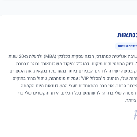
נתאות
מזרחי-טפחות
כיועץ משכנתאות עם שילוב ייחודי של חשיבה אנליטית כמהנדס, הבנה עסקית ככלכלן (MBA) ולמעלה מ-20 שנות
ול: דיוק מתמטי וכוח מיקוח. כמנכ"ל "מיקוד משכנתאות" ובוגר "נבחרת
יק בגישה ישירה לדרגים הבכירים ביותר במערכת הבנקאית. את הקשרים
והמעמד הללו אני מתעל כיום לטובת הלקוחות שלי, הנהנים מ"מסלול VIP": עמלות מופחתות, טיפול מהיר בתיקים
ציבור הרחב. אני חבר בהתאחדות יועצי המשכנתאות מיום הקמתה
 המטרה שלי ברורה: להשתמש בכל הכלים, הידע והקשרים שלי כדי
יותר.