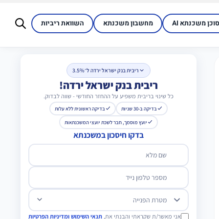
סוכן משכנתא AI
מחשבון משכנתא
השוואת ריביות
ריבית בנק ישראל ירדה ל־3.5%
ריבית בנק ישראל ירדה!
כל שינוי בריבית משפיע על ההחזר החודשי - שווה לבדוק.
בדיקה ב-30 שניות
בדיקה ראשונית ללא עלות
יועץ מוסמך, חבר לשכת יועצי המשכנתאות
בדקו חיסכון במשכנתא
שם מלא
מספר טלפון נייד
מטרת הפנייה
אני מאשר/ת שקראתי והבנתי את,
תנאי השימוש ומדיניות הפרטיות