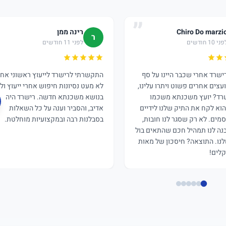
Chiro Do marzi
רינה ממן
ר
ני 10 חודשים
לפני 11 חודשים
רישרד אחרי שכבר היינו על סף
התקשרתי לרישרד לייעוץ ראשוני אחר
ועצים אחרים פשוט ויתרו עלינו,
לא מעט נסיונות חיפוש אחרי ייעוץ וליו
רד? יועץ משכנתא משכמו
בנושא משכנתא חדשה. רישרד היה
הוא לקח את התיק שלנו לידיים
אדיב, והסביר וענה על כל השאלות
מים. לא רק שסגר לנו חובות,
בסבלנות רבה ובמקצועיות מוחלטת.
בנה לנו תמהיל חכם שהתאים בול
נו. התוצאה? חיסכון של מאות
לים!