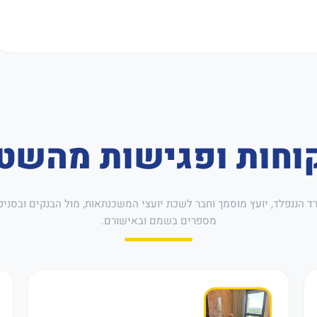
וחות ופגישות מהשט
רד הננפלד, יועץ מוסמך וחבר לשכת יועצי המשכנתאות, מול הבנקים ובסניפ
מספרים בשמם ובאישורם.