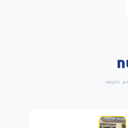
ח
ים. הלקוחות