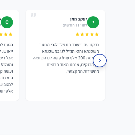
יעקב ממן
o
י
C
לפני 11 חודשים
לפ
בדקנו עם רישרד הננפלד לגבי מחזור
הגענו ל
משכנתא והוא הוזיל לנו במשכנתא
ייאוש. י
הקיימת 200 אלף שח! עשה לנו השוואה
אבל ריש
בין הבנקים, אנחנו מאוד מרוצים
ומעלה! 
מהשירות המקצועי.
ועשה קס
הוא גם 
למצב של
אלפי שק