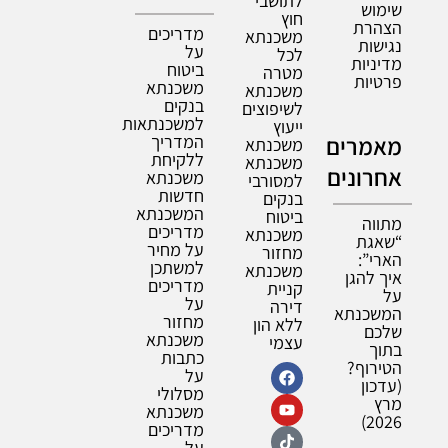
לתושבי
שימוש
חוץ
הצהרת
מדריכים
משכנתא
נגישות
על
לכל
מדיניות
ביטוח
מטרה
פרטיות
משכנתא
משכנתא
בנקים
לשיפוצים
למשכנתאות
ייעוץ
מאמרים
המדריך
משכנתא
ללקיחת
משכנתא
אחרונים
משכנתא
למסורבי
חדשות
בנקים
המשכנתא
ביטוח
מתווה
מדריכים
משכנתא
“שאגת
על מחיר
מחזור
הארי”:
למשתכן
משכנתא
איך להגן
מדריכים
קניית
על
על
דירה
המשכנתא
מחזור
ללא הון
שלכם
משכנתא
עצמי
בתוך
כתבות
הטירוף?
על
(עדכון
מסלולי
מרץ
משכנתא
2026)
מדריכים
על