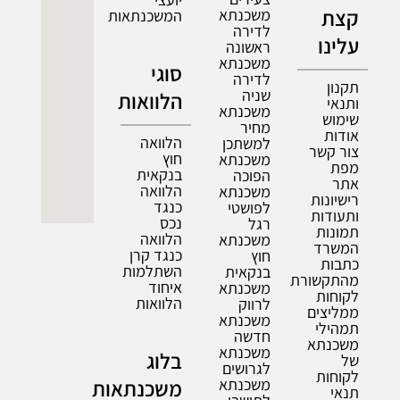
קצת
משכנתא
המשכנתאות
לדירה
עלינו
ראשונה
משכנתא
סוגי
לדירה
תקנון
שניה
הלוואות
ותנאי
משכנתא
שימוש
מחיר
אודות
הלוואה
למשתכן
צור קשר
חוץ
משכנתא
מפת
בנקאית
הפוכה
אתר
הלוואה
משכנתא
רישיונות
כנגד
לפושטי
ותעודות
נכס
רגל
תמונות
הלוואה
משכנתא
המשרד
כנגד קרן
חוץ
כתבות
השתלמות
בנקאית
מהתקשורת
איחוד
משכנתא
לקוחות
הלוואות
לרווק
ממליצים
משכנתא
תמהילי
חדשה
משכנתא
משכנתא
בלוג
של
לגרושים
לקוחות
משכנתא
משכנתאות
תנאי