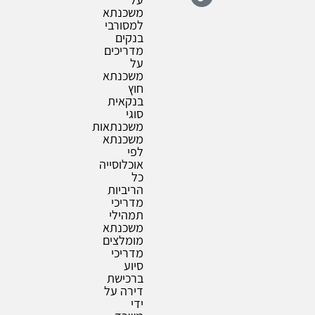
משכנתא
למסורבי
בנקים
מדריכים
על
משכנתא
חוץ
בנקאית
סוגי
משכנתאות
משכנתא
לפי
אוכלוסייה
כל
הריביות
מדריכי
תמהילי
משכנתא
מומלצים
מדריכי
סיוע
ברכישת
דירה על
ידי