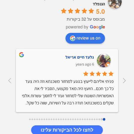
הננפלד
5.0
מבוסס על 32 ביקורות
powered by
G
o
o
g
l
e
review us on
גלעד חיים אריאל
6 years ago
קיבלתי ייעוץ למיחזור משכנתא והתרשמתי מאד לטובה 
פניתי אליהם לייעוץ בנוגע למחזור משכנתא וזה היה צעד 
מהיועץ. הוא ידע על מה הוא מדבר, נתן לי טיפים שיחסכו לי 
כל כך חכם.. היועץ היה מאד מקצועי, הסביר לי את 
מאות אלפי שקלים בתשלום המשכנתא, היה סבלני והסביר 
האפשרויות השונות שלי למחזור ועזר לי לחסוך עשרות אלפי 
שקלים במשכנתא! תודה רבה על השירות, שווה כל שקל.
לחצו לכל הביקורות עלינו