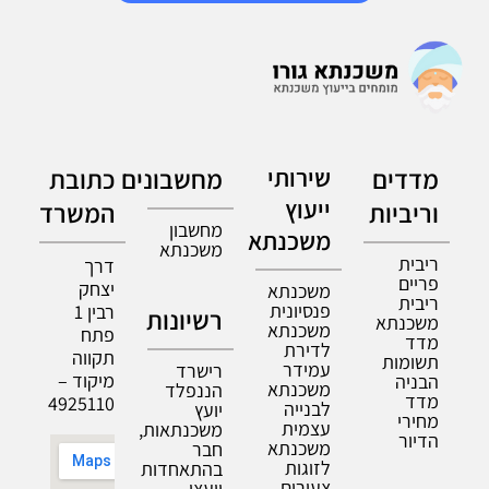
מדדים
שירותי
מחשבונים
כתובת
ייעוץ
וריביות
המשרד
מחשבון
משכנתא
משכנתא
ריבית
דרך
פריים
יצחק
משכנתא
ריבית
פנסיונית
רבין 1
רשיונות
משכנתא
משכנתא
פתח
מדד
לדירת
תקווה
תשומות
עמידר
רישרד
מיקוד –
הבניה
משכנתא
הננפלד
מדד
4925110
לבנייה
יועץ
מחירי
עצמית
משכנתאות,
הדיור
משכנתא
חבר
לזוגות
בהתאחדות
צעירים
יועצי