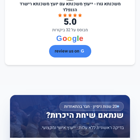
משכנתא גורו - ייעוץ משכנתא עם יועץ משכנתא רישרד
הננפלד
5.0
מבוסס על 32 ביקורות
review us on
20 שנות ניסיון · חבר בהתאחדות
שנתאם שיחת היכרות?
בדיקה ראשונית ללא עלות · ייעוץ אישי ומקצועי.