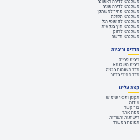
משכנתא לדירה ראשונה
משכנתא לדירה שניה
משכנתא מחיר למשתכן
משכנתא הפוכה
משכנתא לפושטי רגל
משכנתא חוץ בנקאית
משכנתא לרווק
משכנתא חדשה
מדדים וריביות
ריבית פריים
ריבית משכנתא
מדד תשומות הבניה
מדד מחירי הדיור
קצת עלינו
תקנון ותנאי שימוש
אודות
צור קשר
מפת אתר
רישיונות ותעודות
תמונות המשרד