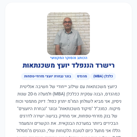
הכותב והסוקר המקצועי
רישרד הננפלד יועץ משכנתאות
כלכלן (MBA)
מהנדס
בוגר נבחרת יועצי מזרחי-טפחות
כיועץ משכנתאות עם שילוב ייחודי של חשיבה אנליטית
כמהנדס, הבנה עסקית ככלכלן (MBA) ולמעלה מ-20 שנות
ניסיון, אני מביא לשולחן המו"מ יתרון כפול: דיוק מתמטי וכוח
מיקוח. כמנכ"ל "מיקוד משכנתאות" ובוגר "נבחרת היועצים"
של בנק מזרחי-טפחות, אני מחזיק בגישה ישירה לדרגים
הבכירים ביותר במערכת הבנקאית. את הקשרים והמעמד
הללו אני מתעל כיום לטובת הלקוחות שלי, הנהנים מ"מסלול