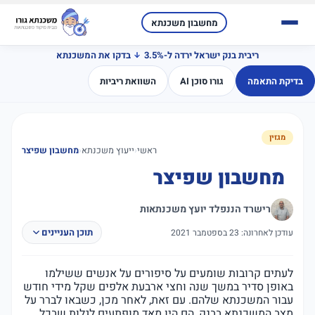
מחשבון משכנתא
ריבית בנק ישראל ירדה ל-3.5%
בדקו את המשכנתא
בדיקת התאמה
גורו סוכן AI
השוואת ריביות
מגזין
ראשי
‹
ייעוץ משכנתא
‹
מחשבון שפיצר
מחשבון שפיצר
רישרד הננפלד יועץ משכנתאות
תוכן העניינים
עודכן לאחרונה: 23 בספטמבר 2021
לעתים קרובות שומעים על סיפורים על אנשים ששילמו
באופן סדיר במשך שנה וחצי ארבעת אלפים שקל מידי חודש
עבור המשכנתא שלהם. עם זאת, לאחר מכן, כשבאו לברר על
מצב המשכנתא בבנק, הם היו מאד מופתעים לגלות שבכל