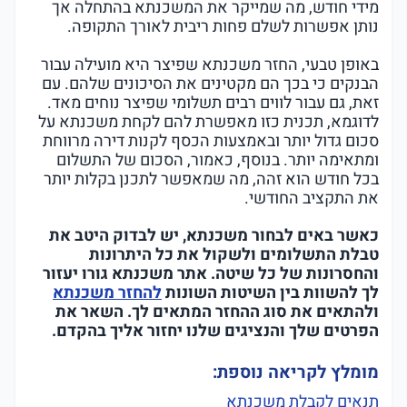
מידי חודש, מה שמייקר את המשכנתא בהתחלה אך
נותן אפשרות לשלם פחות ריבית לאורך התקופה.
באופן טבעי, החזר משכנתא שפיצר היא מועילה עבור
הבנקים כי בכך הם מקטינים את הסיכונים שלהם. עם
זאת, גם עבור לווים רבים תשלומי שפיצר נוחים מאד.
לדוגמא, תכנית כזו מאפשרת להם לקחת משכנתא על
סכום גדול יותר ובאמצעות הכסף לקנות דירה מרווחת
ומתאימה יותר. בנוסף, כאמור, הסכום של התשלום
בכל חודש הוא זהה, מה שמאפשר לתכנן בקלות יותר
את התקציב החודשי.
כאשר באים לבחור משכנתא, יש לבדוק היטב את
טבלת התשלומים ולשקול את כל היתרונות
והחסרונות של כל שיטה. אתר משכנתא גורו יעזור
לך להשוות בין השיטות השונות
להחזר משכנתא
ולהתאים את סוג ההחזר המתאים לך. השאר את
הפרטים שלך והנציגים שלנו יחזור אליך בהקדם.
מומלץ לקריאה נוספת:
תנאים לקבלת משכנתא