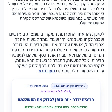
הזמן הזה הקרן של המשכנתא ירדה רק בחמשת אלפים שקל
ואילו כל שאר התשלומים הלכו על ריבית. אנו יכולים לציין,
כי אותו אדם היה יכול למנוע מעצמו את חוסר הנעימות אם
היה משתמש במחשבון משכנתא שפיצר לפני לקיחת
המשכנתא שלו.
לפיכך, זהו אחד החסרונות העיקריים שמציינים אנשים
שכבר לקחו משכנתא ומי שעוד עומד לעשות את זה.
אחרי הכול, אנשים עוזבים את שוק הדירות השכורות
במחשבה שעכשיו הם ישלמו עבור המטרים המרובעים
הפרטיים שלהם ולא יעבירו את הכסף שלהם למשכירי
הדירות. אבל למעשה, מתברר כי בשנים הראשונות,
לוקחי המשכנתאות יצטרכו לתת כסף לבנק בעיקר
עבור האפשרות להשתמש ב
משכנתא
.
ריבית בנק ישראל 3.5%
20 שנות ניסיון
כלי AI לבדיקת התאמה
הריבית ירדה - זה הזמן לבדוק את המשכנתא
בחירה חכמה. בואו נבדוק את המשכנתא שלכם.