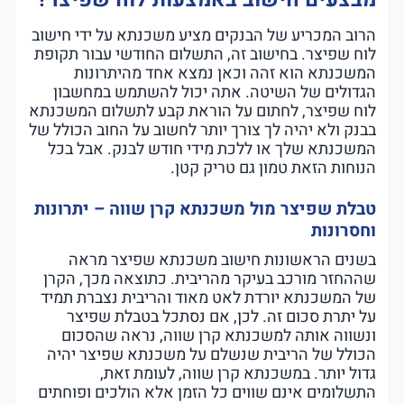
מבצעים חישוב באמצעות לוח שפיצר?
הרוב המכריע של הבנקים מציע משכנתא על ידי חישוב
לוח שפיצר. בחישוב זה, התשלום החודשי עבור תקופת
המשכנתא הוא זהה וכאן נמצא אחד מהיתרונות
הגדולים של השיטה. אתה יכול להשתמש במחשבון
לוח שפיצר, לחתום על הוראת קבע לתשלום המשכנתא
בבנק ולא יהיה לך צורך יותר לחשוב על החוב הכולל של
המשכנתא שלך או ללכת מידי חודש לבנק. אבל בכל
הנוחות הזאת טמון גם טריק קטן.
טבלת שפיצר מול משכנתא קרן שווה – יתרונות
וחסרונות
בשנים הראשונות חישוב משכנתא שפיצר מראה
שההחזר מורכב בעיקר מהריבית. כתוצאה מכך, הקרן
של המשכנתא יורדת לאט מאוד והריבית נצברת תמיד
על יתרת סכום זה. לכן, אם נסתכל בטבלת שפיצר
ונשווה אותה למשכנתא קרן שווה, נראה שהסכום
הכולל של הריבית שנשלם על משכנתא שפיצר יהיה
גדול יותר. במשכנתא קרן שווה, לעומת זאת,
התשלומים אינם שווים כל הזמן אלא הולכים ופוחתים