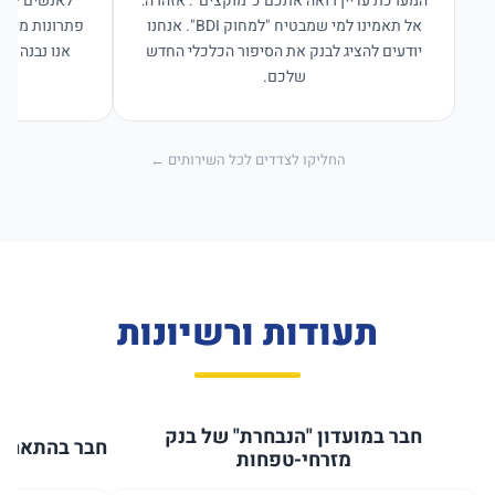
המערכת עדיין רואה אתכם כ"מוקצים". אזהרה:
לאנשים לפנו
אל תאמינו למי שמבטיח "למחוק BDI". אנחנו
פתרונות מימון
יודעים להציג לבנק את הסיפור הכלכלי החדש
אנו נבנה פת
שלכם.
החליקו לצדדים לכל השירותים ←
תעודות ורשיונות
חבר במועדון "הנבחרת" של בנק
חבר בהתאחדו
מזרחי-טפחות