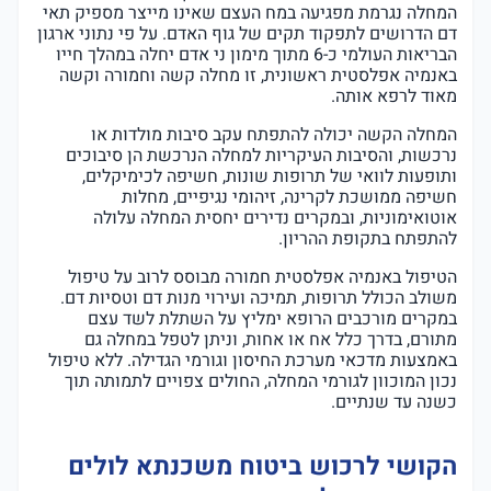
המחלה נגרמת מפגיעה במח העצם שאינו מייצר מספיק תאי
דם הדרושים לתפקוד תקים של גוף האדם. על פי נתוני ארגון
הבריאות העולמי כ-6 מתוך מימון ני אדם יחלה במהלך חייו
באנמיה אפלסטית ראשונית, זו מחלה קשה וחמורה וקשה
מאוד לרפא אותה.
המחלה הקשה יכולה להתפתח עקב סיבות מולדות או
נרכשות, והסיבות העיקריות למחלה הנרכשת הן סיבוכים
ותופעות לוואי של תרופות שונות, חשיפה לכימיקלים,
חשיפה ממושכת לקרינה, זיהומי נגיפיים, מחלות
אוטואימוניות, ובמקרים נדירים יחסית המחלה עלולה
להתפתח בתקופת ההריון.
הטיפול באנמיה אפלסטית חמורה מבוסס לרוב על טיפול
משולב הכולל תרופות, תמיכה ועירוי מנות דם וטסיות דם.
במקרים מורכבים הרופא ימליץ על השתלת לשד עצם
מתורם, בדרך כלל אח או אחות, וניתן לטפל במחלה גם
באמצעות מדכאי מערכת החיסון וגורמי הגדילה. ללא טיפול
נכון המוכוון לגורמי המחלה, החולים צפויים לתמותה תוך
כשנה עד שנתיים.
הקושי לרכוש ביטוח משכנתא לולים