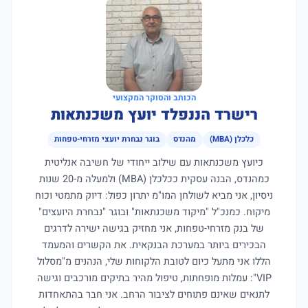
הכותב והסוקר המקצועי
רישרד הננפלד יועץ משכנתאות
כלכלן (MBA)
מהנדס
בוגר נבחרת יועצי מזרחי-טפחות
כיועץ משכנתאות עם שילוב ייחודי של חשיבה אנליטית
כמהנדס, הבנה עסקית ככלכלן (MBA) ולמעלה מ-20 שנות
ניסיון, אני מביא לשולחן המו"מ יתרון כפול: דיוק מתמטי וכוח
מיקוח. כמנכ"ל "מיקוד משכנתאות" ובוגר "נבחרת היועצים"
של בנק מזרחי-טפחות, אני מחזיק בגישה ישירה לדרגים
הבכירים ביותר במערכת הבנקאית. את הקשרים והמעמד
הללו אני מתעל כיום לטובת הלקוחות שלי, הנהנים מ"מסלול
VIP": עמלות מופחתות, טיפול מהיר בתיקים מורכבים וגישה
לתנאים שאינם פתוחים לציבור הרחב. אני חבר בהתאחדות