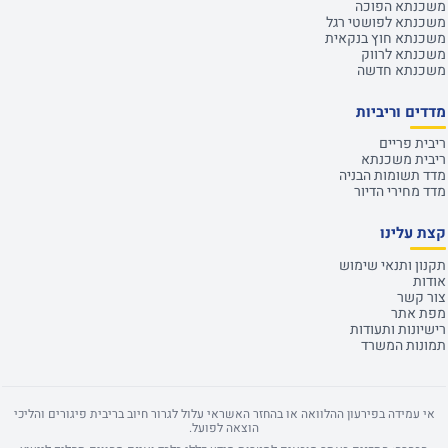
משכנתא הפוכה
משכנתא לפושטי רגל
משכנתא חוץ בנקאית
משכנתא לרווק
משכנתא חדשה
מדדים וריביות
ריבית פריים
ריבית משכנתא
מדד תשומות הבניה
מדד מחירי הדיור
קצת עלינו
תקנון ותנאי שימוש
אודות
צור קשר
מפת אתר
רישיונות ותעודות
תמונות המשרד
אי עמידה בפירעון ההלוואה או בהחזר האשראי עלול לגרור חיוב בריבית פיגורים והליכי
הוצאה לפועל.