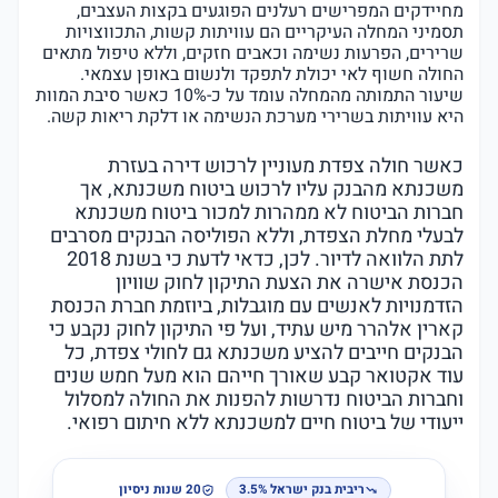
מחיידקים המפרישים רעלנים הפוגעים בקצות העצבים,
תסמיני המחלה העיקריים הם עוויתות קשות, התכווצויות
שרירים, הפרעות נשימה וכאבים חזקים, וללא טיפול מתאים
החולה חשוף לאי יכולת לתפקד ולנשום באופן עצמאי.
שיעור התמותה מהמחלה עומד על כ-10% כאשר סיבת המוות
היא עוויתות בשרירי מערכת הנשימה או דלקת ריאות קשה.
כאשר חולה צפדת מעוניין לרכוש דירה בעזרת
משכנתא מהבנק עליו לרכוש ביטוח משכנתא, אך
חברות הביטוח לא ממהרות למכור ביטוח משכנתא
לבעלי מחלת הצפדת, וללא הפוליסה הבנקים מסרבים
לתת הלוואה לדיור. לכן, כדאי לדעת כי בשנת 2018
הכנסת אישרה את הצעת התיקון לחוק שוויון
הזדמנויות לאנשים עם מוגבלות, ביוזמת חברת הכנסת
קארין אלהרר מיש עתיד, ועל פי התיקון לחוק נקבע כי
הבנקים חייבים להציע משכנתא גם לחולי צפדת, כל
עוד אקטואר קבע שאורך חייהם הוא מעל חמש שנים
וחברות הביטוח נדרשות להפנות את החולה למסלול
ייעודי של ביטוח חיים למשכנתא ללא חיתום רפואי.
ריבית בנק ישראל 3.5%
20 שנות ניסיון