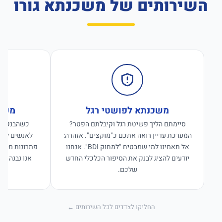
השירותים של משכנתא גורו
משכנתא לפושטי רגל
משכנ
סיימתם הליך פשיטת רגל וקיבלתם הפטר?
כשהבנקים ס
המערכת עדיין רואה אתכם כ"מוקצים". אזהרה:
לאנשים לפנו
אל תאמינו למי שמבטיח "למחוק BDI". אנחנו
פתרונות מימון
יודעים להציג לבנק את הסיפור הכלכלי החדש
אנו נבנה פת
שלכם.
החליקו לצדדים לכל השירותים ←