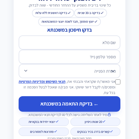
כל שינוי בריבית משפיע על ההחזר החודשי - שווה לבדוק.
בדיקה ב-30 שניות
בדיקה ראשונית ללא עלות
יועץ מוסמך, חבר לשכת יועצי המשכנתאות
בדקו חיסכון במשכנתא
שם מלא
מספר טלפון נייד
מטרת הפנייה
אני מאשר/ת שקראתי והבנתי את,
תנאי השימוש ומדיניות הפרטיות
ומסכים/ה לקבל דיוור שיווקי. אני מבין/ה שאוכל לבטל הסכמה זו
בכל עת.
← בדיקת התאמה במשכנתא
מיד לאחר השליחה: גישה לכלי AI לבדיקת תנאי המשכנתא.
20 שנות ניסיון
יוצאי יחידות בנקאיות
קשרים בדרג בכיר בבנקים
פתרונות למסורבים
מיקוד משכנתאות, חברה רשומה ומוכרת