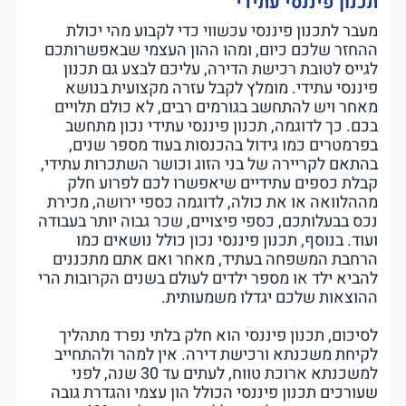
תכנון פיננסי עתידי
מעבר לתכנון פיננסי עכשווי כדי לקבוע מהי יכולת
ההחזר שלכם כיום, ומהו ההון העצמי שבאפשרותכם
לגייס לטובת רכישת הדירה, עליכם לבצע גם תכנון
פיננסי עתידי. מומלץ לקבל עזרה מקצועית בנושא
מאחר ויש להתחשב בגורמים רבים, לא כולם תלויים
בכם. כך לדוגמה, תכנון פיננסי עתידי נכון מתחשב
בפרמטרים כמו גידול בהכנסות בעוד מספר שנים,
בהתאם לקריירה של בני הזוג וכושר השתכרות עתידי,
קבלת כספים עתידיים שיאפשרו לכם לפרוע חלק
מההלוואה או את כולה, לדוגמה כספי ירושה, מכירת
נכס בבעלותכם, כספי פיצויים, שכר גבוה יותר בעבודה
ועוד. בנוסף, תכנון פיננסי נכון כולל נושאים כמו
הרחבת המשפחה בעתיד, מאחר ואם אתם מתכננים
להביא ילד או מספר ילדים לעולם בשנים הקרובות הרי
ההוצאות שלכם יגדלו משמעותית.
לסיכום, תכנון פיננסי הוא חלק בלתי נפרד מתהליך
לקיחת משכנתא ורכישת דירה. אין למהר ולהתחייב
למשכנתא ארוכת טווח, לעתים עד 30 שנה, לפני
שעורכים תכנון פיננסי הכולל הון עצמי והגדרת גובה