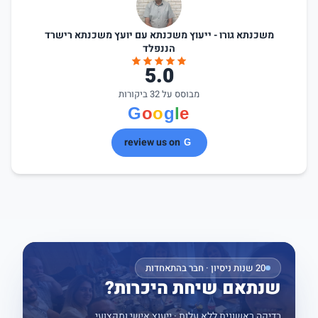
משכנתא גורו - ייעוץ משכנתא עם יועץ משכנתא רישרד
הננפלד
5.0
מבוסס על 32 ביקורות
review us on
20 שנות ניסיון · חבר בהתאחדות
שנתאם שיחת היכרות?
בדיקה ראשונית ללא עלות · ייעוץ אישי ומקצועי.