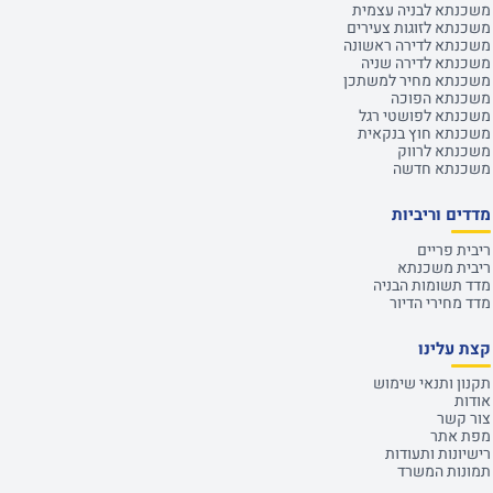
משכנתא לבניה עצמית
משכנתא לזוגות צעירים
משכנתא לדירה ראשונה
משכנתא לדירה שניה
משכנתא מחיר למשתכן
משכנתא הפוכה
משכנתא לפושטי רגל
משכנתא חוץ בנקאית
משכנתא לרווק
משכנתא חדשה
מדדים וריביות
ריבית פריים
ריבית משכנתא
מדד תשומות הבניה
מדד מחירי הדיור
קצת עלינו
תקנון ותנאי שימוש
אודות
צור קשר
מפת אתר
רישיונות ותעודות
תמונות המשרד