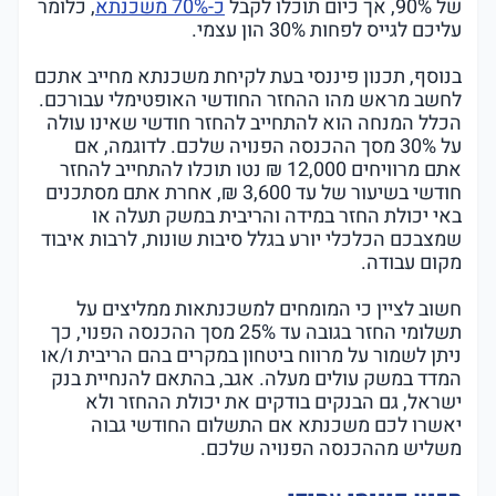
של 90%, אך כיום תוכלו לקבל
כ-70% משכנתא
, כלומר
עליכם לגייס לפחות 30% הון עצמי.
בנוסף, תכנון פיננסי בעת לקיחת משכנתא מחייב אתכם
לחשב מראש מהו ההחזר החודשי האופטימלי עבורכם.
הכלל המנחה הוא להתחייב להחזר חודשי שאינו עולה
על 30% מסך ההכנסה הפנויה שלכם. לדוגמה, אם
אתם מרוויחים 12,000 ₪ נטו תוכלו להתחייב להחזר
חודשי בשיעור של עד 3,600 ₪, אחרת אתם מסתכנים
באי יכולת החזר במידה והריבית במשק תעלה או
שמצבכם הכלכלי יורע בגלל סיבות שונות, לרבות איבוד
מקום עבודה.
חשוב לציין כי המומחים למשכנתאות ממליצים על
תשלומי החזר בגובה עד 25% מסך ההכנסה הפנוי, כך
ניתן לשמור על מרווח ביטחון במקרים בהם הריבית ו/או
המדד במשק עולים מעלה. אגב, בהתאם להנחיית בנק
ישראל, גם הבנקים בודקים את יכולת ההחזר ולא
יאשרו לכם משכנתא אם התשלום החודשי גבוה
משליש מההכנסה הפנויה שלכם.