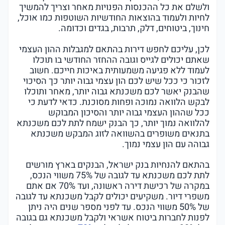
ולשלם את כל ההכנסות הפנויות מאחר וצריך להמשיך
לחיות ולעמוד בהוצאות החודשיות השוטפות כמו אוכל,
חינוך, ביטוחים, דלק, תרבות, בגדים וכדומה.
לכן, עליכם לחפש דירות בהתאם למגבלות ההון העצמי
שאתם יכולים לגייס וגובה ההחזר החודשי בו תוכלו
לעמוד ללא פגיעה משמעותית באיכות חייכם. חשוב
לזכור כי ככל שיש לכם הון עצמי גבוה יותר כך הסיכוי
שהבנק יאשר לכם משכנתא גבוה יותר, מאחר ותוכלו
לבקש הלוואה נמוכה ופחות מסוכנת. כדאי לדעת כי
ככל שההון העצמי גבוה יותר והסיכון המבוקש
להלוואה נמוך יותר, כך הבנק ישמח לתת לכם משכנתא
בתנאים משופרים בהשוואה לזוג המבקש משכנתא
גבוהה עם הון עצמי נמוך.
בהתאם להנחיות בנק ישראל, הבנקים בארץ מורשים
לתת לכם משכנתא עד לגובה של 75% משווי הנכס,
במקרה של רכישת דירה ראשונה, ועד 70% אם אתם
משפרי דיור. משקיעים יכולים לקבל משכנתא עד לגובה
של 50% משווי הנכס. עד לפני מספר שנים היה ניתן
לפנות לחברות ביטוח אשראי ולקבל משכנתא גם בגובה