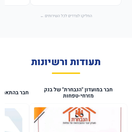
החליקו לצדדים לכל השירותים ←
תעודות ורשיונות
חבר במועדון "הנבחרת" של בנק
חבר בהתאחדו
מזרחי-טפחות