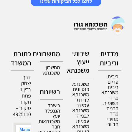
לחצו לכל הביקורות עלינו
מדדים
שירותי
מחשבונים
כתובת
ייעוץ
וריביות
המשרד
מחשבון
משכנתא
משכנתא
ריבית
דרך
פריים
יצחק
משכנתא
ריבית
פנסיונית
רבין 1
רשיונות
משכנתא
משכנתא
פתח
מדד
לדירת
תקווה
תשומות
עמידר
רישרד
מיקוד –
הבניה
משכנתא
הננפלד
מדד
4925110
לבנייה
יועץ
מחירי
עצמית
משכנתאות,
הדיור
משכנתא
חבר
לזוגות
בהתאחדות