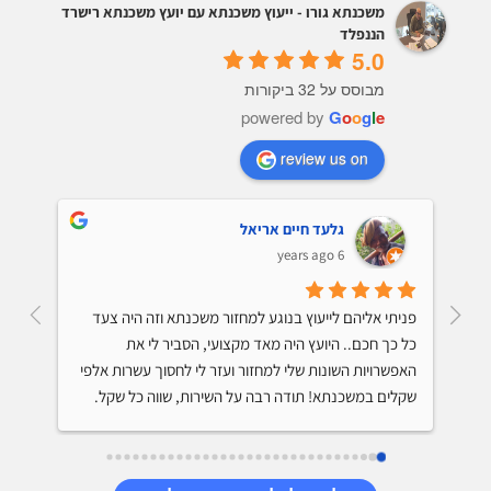
משכנתא גורו - ייעוץ משכנתא עם יועץ משכנתא רישרד
הננפלד
5.0
מבוסס על 32 ביקורות
powered by
G
o
o
g
l
e
review us on
גלעד חיים אריאל
6 years ago
קיבלתי ייעוץ למיחזור משכנתא והתרשמתי מאד לטובה 
פניתי אליהם לייעוץ בנוגע למחזור משכנתא וזה היה צעד 
מהיועץ. הוא ידע על מה הוא מדבר, נתן לי טיפים שיחסכו לי 
כל כך חכם.. היועץ היה מאד מקצועי, הסביר לי את 
מאות אלפי שקלים בתשלום המשכנתא, היה סבלני והסביר 
האפשרויות השונות שלי למחזור ועזר לי לחסוך עשרות אלפי 
שקלים במשכנתא! תודה רבה על השירות, שווה כל שקל.