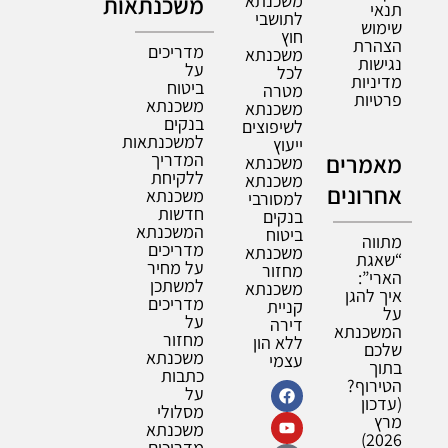
משכנתא
משכנתאות
תנאי
לתושבי
שימוש
חוץ
הצהרת
מדריכים
משכנתא
נגישות
על
לכל
מדיניות
ביטוח
מטרה
פרטיות
משכנתא
משכנתא
בנקים
לשיפוצים
למשכנתאות
ייעוץ
מאמרים
המדריך
משכנתא
ללקיחת
משכנתא
אחרונים
משכנתא
למסורבי
חדשות
בנקים
המשכנתא
ביטוח
מתווה
מדריכים
משכנתא
“שאגת
על מחיר
מחזור
הארי”:
למשתכן
משכנתא
איך להגן
מדריכים
קניית
על
על
דירה
המשכנתא
מחזור
ללא הון
שלכם
משכנתא
עצמי
בתוך
כתבות
הטירוף?
על
(עדכון
מסלולי
מרץ
משכנתא
2026)
מדריכים