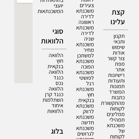
צעירים
יועצי
קצת
משכנתא
המשכנתאות
לדירה
עלינו
ראשונה
משכנתא
סוגי
לדירה
תקנון
שניה
הלוואות
ותנאי
משכנתא
שימוש
מחיר
אודות
הלוואה
למשתכן
צור קשר
חוץ
משכנתא
מפת
בנקאית
הפוכה
אתר
הלוואה
משכנתא
רישיונות
כנגד
לפושטי
ותעודות
נכס
רגל
תמונות
הלוואה
משכנתא
המשרד
כנגד קרן
חוץ
כתבות
השתלמות
בנקאית
מהתקשורת
איחוד
משכנתא
לקוחות
הלוואות
לרווק
ממליצים
משכנתא
תמהילי
חדשה
משכנתא
משכנתא
בלוג
של
לגרושים
לקוחות