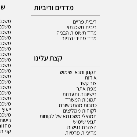
מדדים וריביות
שי
משכנת
ריבית פריים
משכנת
ריבית משכנתא
משכנת
מדד תשומות הבניה
משכנת
מדד מחירי הדיור
משכנת
משכנת
משכנת
קצת עלינו
משכנת
משכנת
משכנת
תקנון ותנאי שימוש
משכנת
אודות
משכנ
צור קשר
משכנת
מפת אתר
משכנת
רישיונות ותעודות
משכנת
תמונות המשרד
משכנת
כתבות מהתקשורת
ייעוץ
לקוחות ממליצים
משכנת
תמהילי משכנתא של לקוחות
ביטוח
תנאי שימוש
מחזור
הצהרת נגישות
קניית 
מדיניות פרטיות