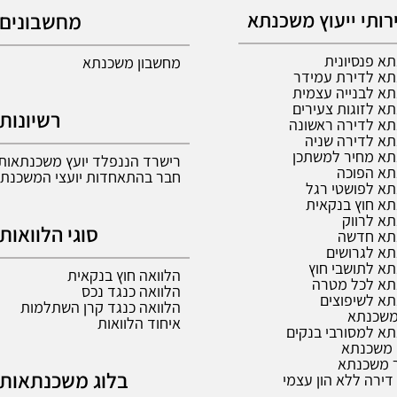
רותי ייעוץ משכנתא
מחשבונים
א פנסיונית
מחשבון משכנתא
א לדירת עמידר
א לבנייה עצמית
א לזוגות צעירים
רשיונות
א לדירה ראשונה
א לדירה שניה
א מחיר למשתכן
רישרד הננפלד יועץ משכנתאות,
א הפוכה
חבר בהתאחדות יועצי המשכנת
א לפושטי רגל
א חוץ בנקאית
א לרווק
סוגי הלוואות
תא חדשה
א לגרושים
א לתושבי חוץ
הלוואה חוץ בנקאית
א לכל מטרה
הלוואה כנגד נכס
א לשיפוצים
הלוואה כנגד קרן השתלמות
 משכנתא
איחוד הלוואות
א למסורבי בנקים
 משכנתא
 משכנתא
בלוג משכנתאות
דירה ללא הון עצמי