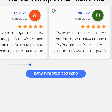
ספיר ממן
אליאן אדרי
2 years ago
2 years ago
רישרד ניתח את הצרכיים האישיים שלי 
בפגישה הראשונית, היה קשוב ומקצועי 
ופרש בפני את כל האופציות, המליץ לי 
להמשיך עם הבנק שיש לי בו חשבון בנק 
משתלם וחסכוני! תודה רבה מומל
בנוסף קיבלתי הטבות מהבנק, השאיר 
עלי רושם מאוד חיובי, בהחלט אמליץ על 
הצוות של משכנתא גורו ועל רישרד 
לחצו לכל הביקורות עלינו
הננפלד ממליצה לעבוד איתו לכל מי 
שרוצה לקחת משכנתא.