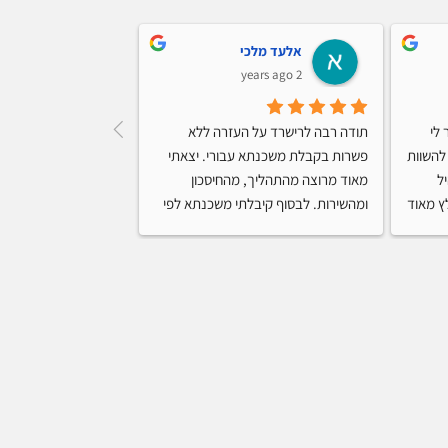
אלעד מלכי
אורן בן סי
6 years ago
2 years ago
שירות מעולה ומקצועי, רישרד עזר לי 
תודה רבה לרישרד על העזרה ללא 
מאוד וליווה לאורך כל הדרך, עזר להשוות 
פשרות בקבלת משכנתא עבורי. יצאתי 
הצעות בין הבנקים ולבחור בתמהיל 
מאוד מרוצה מהתהליך, מהחיסכון 
ץ מאוד
ומהשירות. לבסוף קיבלתי משכנתא לפי 
התנאים שיכלתי להם
העזרה!