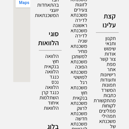
לזוגות
בהתאחדות
צעירים
יועצי
קצת
משכנתא
המשכנתאות
לדירה
עלינו
ראשונה
משכנתא
סוגי
לדירה
תקנון
שניה
הלוואות
ותנאי
משכנתא
שימוש
מחיר
אודות
הלוואה
למשתכן
צור קשר
חוץ
משכנתא
מפת
בנקאית
הפוכה
אתר
הלוואה
משכנתא
רישיונות
כנגד
לפושטי
ותעודות
נכס
רגל
תמונות
הלוואה
משכנתא
המשרד
כנגד קרן
חוץ
כתבות
השתלמות
בנקאית
מהתקשורת
איחוד
משכנתא
לקוחות
הלוואות
לרווק
ממליצים
משכנתא
תמהילי
חדשה
משכנתא
משכנתא
בלוג
של
לגרושים