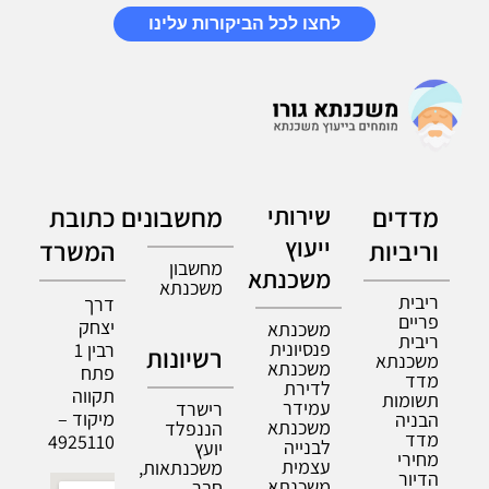
לחצו לכל הביקורות עלינו
מדדים
שירותי
מחשבונים
כתובת
ייעוץ
וריביות
המשרד
מחשבון
משכנתא
משכנתא
ריבית
דרך
פריים
יצחק
משכנתא
ריבית
פנסיונית
רבין 1
רשיונות
משכנתא
משכנתא
פתח
מדד
לדירת
תקווה
תשומות
עמידר
רישרד
מיקוד –
הבניה
משכנתא
הננפלד
מדד
4925110
לבנייה
יועץ
מחירי
עצמית
משכנתאות,
הדיור
משכנתא
חבר