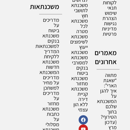
לקוחות
משכנתא
משכנתאות
תנאי
לתושבי
שימוש
חוץ
הצהרת
מדריכים
משכנתא
נגישות
על
לכל
מדיניות
ביטוח
מטרה
פרטיות
משכנתא
משכנתא
בנקים
לשיפוצים
למשכנתאות
ייעוץ
מאמרים
המדריך
משכנתא
ללקיחת
משכנתא
אחרונים
משכנתא
למסורבי
חדשות
בנקים
המשכנתא
ביטוח
מתווה
מדריכים
משכנתא
“שאגת
על מחיר
מחזור
הארי”:
למשתכן
משכנתא
איך להגן
מדריכים
קניית
על
על
דירה
המשכנתא
מחזור
ללא הון
שלכם
משכנתא
עצמי
בתוך
כתבות
הטירוף?
על
(עדכון
מסלולי
מרץ
משכנתא