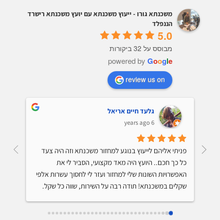
משכנתא גורו - ייעוץ משכנתא עם יועץ משכנתא רישרד
הננפלד
5.0
מבוסס על 32 ביקורות
powered by
G
o
o
g
l
e
review us on
גלעד חיים אריאל
6 years ago
קיבלתי ייעוץ למיחזור משכנתא והתרשמתי מאד לטובה 
פניתי אליהם לייעוץ בנוגע למחזור משכנתא וזה היה צעד 
מהיועץ. הוא ידע על מה הוא מדבר, נתן לי טיפים שיחסכו לי 
כל כך חכם.. היועץ היה מאד מקצועי, הסביר לי את 
מאות אלפי שקלים בתשלום המשכנתא, היה סבלני והסביר 
האפשרויות השונות שלי למחזור ועזר לי לחסוך עשרות אלפי 
שקלים במשכנתא! תודה רבה על השירות, שווה כל שקל.