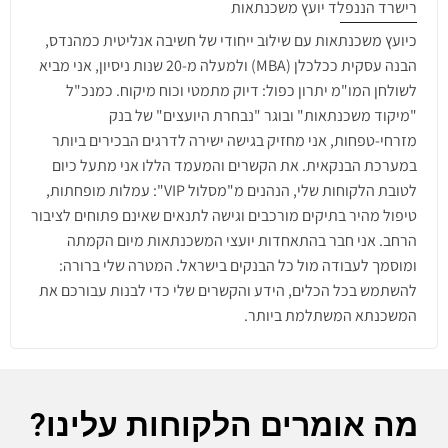
רישרד הננפלד יועץ משכנתאות
כיועץ משכנתאות עם שילוב ייחודי של חשיבה אנליטית כמהנדס,
הבנה עסקית ככלכלן (MBA) ולמעלה מ-20 שנות ניסיון, אני מביא
לשולחן המו"מ יתרון כפול: דיוק מתמטי וכוח מיקוח. כמנכ"ל
"מיקוד משכנתאות" ובוגר "נבחרת היועצים" של בנק
מזרחי-טפחות, אני מחזיק בגישה ישירה לדרגים הבכירים ביותר
במערכת הבנקאית. את הקשרים והמעמד הללו אני מתעל כיום
לטובת הלקוחות שלי, הנהנים מ"מסלול VIP": עמלות מופחתות,
טיפול מהיר בתיקים מורכבים וגישה לתנאים שאינם פתוחים לציבור
הרחב. אני חבר בהתאחדות יועצי המשכנתאות מיום הקמתה
ומוסמך לעבודה מול כל הבנקים בישראל. המטרה שלי ברורה:
להשתמש בכל הכלים, הידע והקשרים שלי כדי לבנות עבורכם את
המשכנתא המשתלמת ביותר.
מה אומרים הלקוחות עלינו?