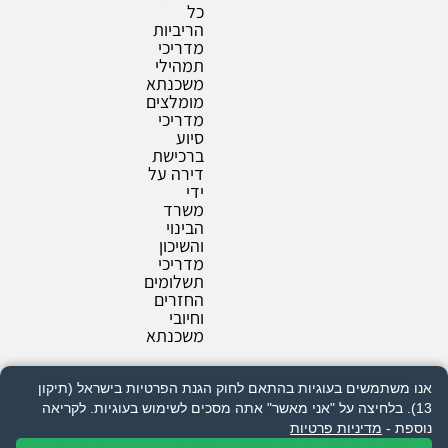
כל
הריביות
מדריכי
תמהילי
משכנתא
מומלצים
מדריכי
סיוע
ברכישת
דירה על
ידי
משרד
הבינוי
והשיכון
מדריכי
תשלומים
החזרים
וחיובי
משכנתא
אי עמידה בפירעון ההלוואה או בהחזר האשראי עלול לגרור חיוב
אנו משתמשים בעוגיות בהתאם לחוק הגנת הפרטיות בישראל (תיקון
בריבית פיגורים והליכי הוצאה לפועל.
13). בלחיצה על "אני מאשר" אתה מסכים לשימוש בעוגיות.
לקריאה
נוספת -
מדיניות פרטיות
הבהרה:
התכנים באתר מובאים למטרות מידע כללי בלבד ואינם