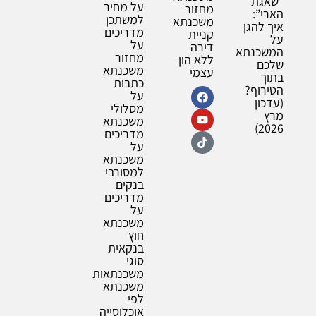
“שאגת
על מחיר
מחזור
הארי”:
למשתכן
משכנתא
איך להגן
מדריכים
קניית
על
על
דירה
המשכנתא
מחזור
ללא הון
שלכם
משכנתא
עצמי
בתוך
כתבות
הטירוף?
על
(עדכון
מסלולי
מרץ
משכנתא
2026)
מדריכים
על
משכנתא
למסורבי
בנקים
מדריכים
על
משכנתא
חוץ
בנקאית
סוגי
משכנתאות
משכנתא
לפי
אוכלוסייה