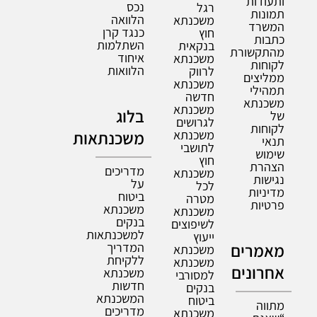
ותעודות
נכס
רגל
תמונות
הלוואה
משכנתא
המשרד
כנגד קרן
חוץ
כתבות
השתלמות
בנקאית
מהתקשורת
איחוד
משכנתא
לקוחות
הלוואות
לרווק
ממליצים
משכנתא
תמהילי
חדשה
משכנתא
משכנתא
בלוג
של
לגרושים
לקוחות
משכנתא
משכנתאות
תנאי
לתושבי
שימוש
חוץ
הצהרת
מדריכים
משכנתא
נגישות
על
לכל
מדיניות
ביטוח
מטרה
פרטיות
משכנתא
משכנתא
בנקים
לשיפוצים
למשכנתאות
ייעוץ
מאמרים
המדריך
משכנתא
ללקיחת
משכנתא
אחרונים
משכנתא
למסורבי
חדשות
בנקים
המשכנתא
ביטוח
מתווה
מדריכים
משכנתא