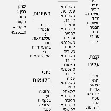
ריבית
דרך
פריים
יצחק
משכנתא
ריבית
פנסיונית
רבין 1
רשיונות
משכנתא
משכנתא
פתח
מדד
לדירת
תקווה
תשומות
עמידר
רישרד
מיקוד –
הבניה
משכנתא
הננפלד
מדד
4925110
לבנייה
יועץ
מחירי
עצמית
משכנתאות,
הדיור
משכנתא
חבר
לזוגות
בהתאחדות
צעירים
יועצי
קצת
משכנתא
המשכנתאות
לדירה
עלינו
ראשונה
משכנתא
סוגי
לדירה
תקנון
שניה
הלוואות
ותנאי
משכנתא
שימוש
מחיר
אודות
הלוואה
למשתכן
צור קשר
חוץ
משכנתא
מפת
בנקאית
הפוכה
אתר
הלוואה
משכנתא
רישיונות
כנגד
לפושטי