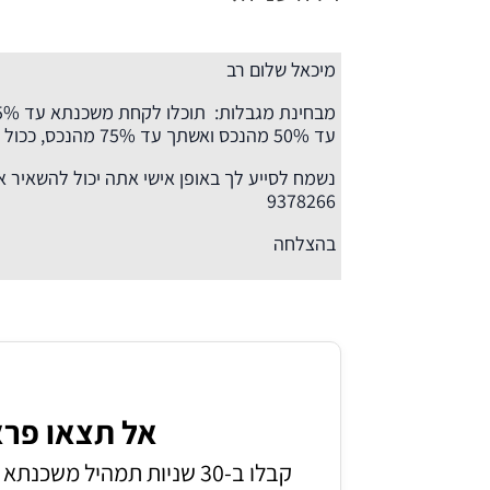
מיכאל שלום רב
עד 50% מהנכס ואשתך עד 75% מהנכס, ככול שאין לה דירה על שמה. הממוצע הוא 62.5%
9378266
בהצלחה
אל תצאו פרא
קבלו ב-30 שניות תמהיל משכנתא סודי שיעזור לכם לחסוך 120,000₪ ומעלה