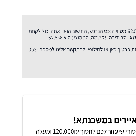
מבחינת מגבלות: תוכלו לקחת משכנתא עד 62.5% משווי הנכס הנרכש, החישוב הוא: אתה יכול לקחת
נשמח לסייע לך באופן אישי אתה יכול להשאיר את פרטיך כאן או לחילופין להתקשר אלינו למספר 053-
יירים במשכנתא!