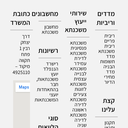
מדדים
שירותי
מחשבונים
כתובת
ייעוץ
וריביות
המשרד
מחשבון
משכנתא
משכנתא
ריבית
דרך
פריים
יצחק
משכנתא
ריבית
פנסיונית
רבין 1
רשיונות
משכנתא
משכנתא
פתח
מדד
לדירת
תקווה
תשומות
עמידר
רישרד
מיקוד –
הבניה
משכנתא
הננפלד
מדד
4925110
לבנייה
יועץ
מחירי
עצמית
משכנתאות,
הדיור
משכנתא
חבר
לזוגות
בהתאחדות
צעירים
יועצי
קצת
משכנתא
המשכנתאות
לדירה
עלינו
ראשונה
משכנתא
סוגי
לדירה
תקנון
שניה
הלוואות
ותנאי