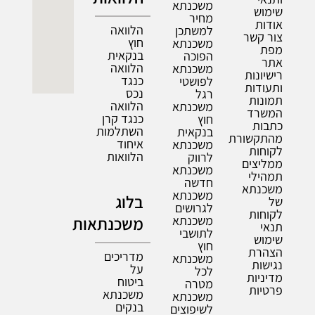
משכנתא
שימוש
מחיר
אודות
הלוואה
למשתכן
צור קשר
חוץ
משכנתא
מפת
בנקאית
הפוכה
אתר
הלוואה
משכנתא
רישיונות
כנגד
לפושטי
ותעודות
נכס
רגל
תמונות
הלוואה
משכנתא
המשרד
כנגד קרן
חוץ
כתבות
השתלמות
בנקאית
מהתקשורת
איחוד
משכנתא
לקוחות
הלוואות
לרווק
ממליצים
משכנתא
תמהילי
חדשה
משכנתא
משכנתא
בלוג
של
לגרושים
לקוחות
משכנתא
משכנתאות
תנאי
לתושבי
שימוש
חוץ
הצהרת
מדריכים
משכנתא
נגישות
על
לכל
מדיניות
ביטוח
מטרה
פרטיות
משכנתא
משכנתא
בנקים
לשיפוצים