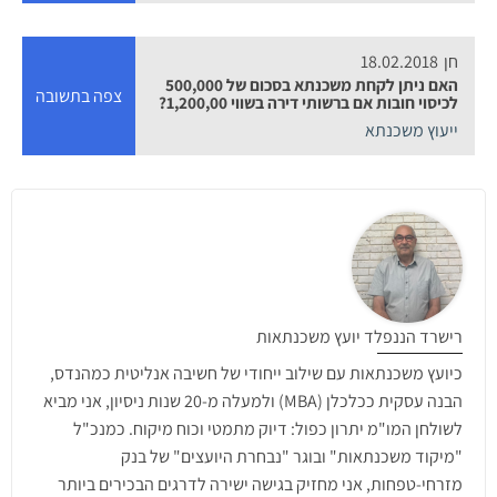
חן
18.02.2018
האם ניתן לקחת משכנתא בסכום של 500,000
צפה בתשובה
לכיסוי חובות אם ברשותי דירה בשווי 1,200,00?
ייעוץ משכנתא
רישרד הננפלד יועץ משכנתאות
כיועץ משכנתאות עם שילוב ייחודי של חשיבה אנליטית כמהנדס,
הבנה עסקית ככלכלן (MBA) ולמעלה מ-20 שנות ניסיון, אני מביא
לשולחן המו"מ יתרון כפול: דיוק מתמטי וכוח מיקוח. כמנכ"ל
"מיקוד משכנתאות" ובוגר "נבחרת היועצים" של בנק
מזרחי-טפחות, אני מחזיק בגישה ישירה לדרגים הבכירים ביותר