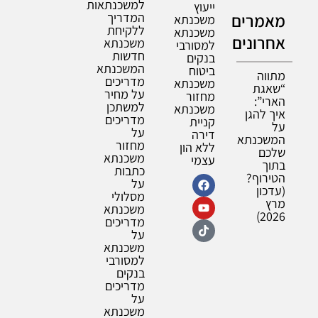
למשכנתאות
ייעוץ
מאמרים
המדריך
משכנתא
ללקיחת
משכנתא
אחרונים
משכנתא
למסורבי
חדשות
בנקים
המשכנתא
ביטוח
מתווה
מדריכים
משכנתא
“שאגת
על מחיר
מחזור
הארי”:
למשתכן
משכנתא
איך להגן
מדריכים
קניית
על
על
דירה
המשכנתא
מחזור
ללא הון
שלכם
משכנתא
עצמי
בתוך
כתבות
הטירוף?
על
(עדכון
מסלולי
מרץ
משכנתא
2026)
מדריכים
על
משכנתא
למסורבי
בנקים
מדריכים
על
משכנתא