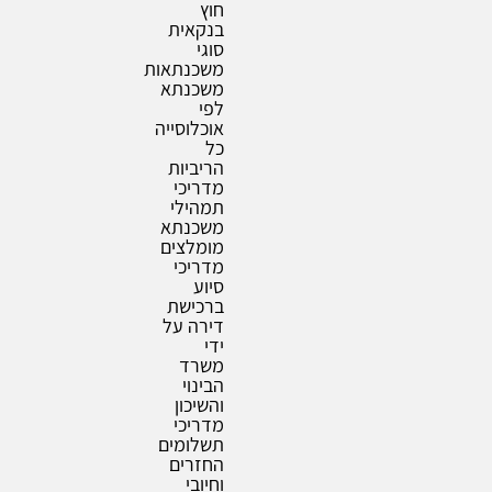
חוץ
בנקאית
סוגי
משכנתאות
משכנתא
לפי
אוכלוסייה
כל
הריביות
מדריכי
תמהילי
משכנתא
מומלצים
מדריכי
סיוע
ברכישת
דירה על
ידי
משרד
הבינוי
והשיכון
מדריכי
תשלומים
החזרים
וחיובי