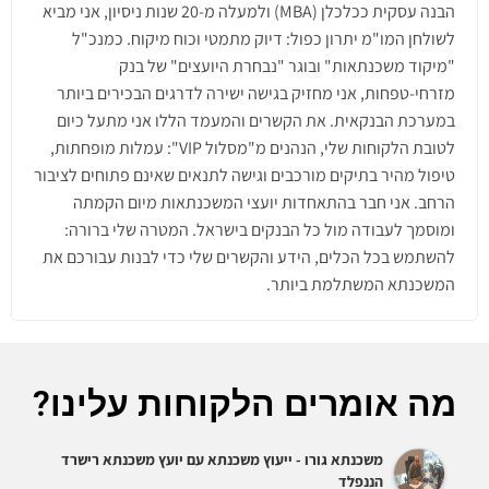
הבנה עסקית ככלכלן (MBA) ולמעלה מ-20 שנות ניסיון, אני מביא
לשולחן המו"מ יתרון כפול: דיוק מתמטי וכוח מיקוח. כמנכ"ל
"מיקוד משכנתאות" ובוגר "נבחרת היועצים" של בנק
מזרחי-טפחות, אני מחזיק בגישה ישירה לדרגים הבכירים ביותר
במערכת הבנקאית. את הקשרים והמעמד הללו אני מתעל כיום
לטובת הלקוחות שלי, הנהנים מ"מסלול VIP": עמלות מופחתות,
טיפול מהיר בתיקים מורכבים וגישה לתנאים שאינם פתוחים לציבור
הרחב. אני חבר בהתאחדות יועצי המשכנתאות מיום הקמתה
ומוסמך לעבודה מול כל הבנקים בישראל. המטרה שלי ברורה:
להשתמש בכל הכלים, הידע והקשרים שלי כדי לבנות עבורכם את
המשכנתא המשתלמת ביותר.
מה אומרים הלקוחות עלינו?
משכנתא גורו - ייעוץ משכנתא עם יועץ משכנתא רישרד
הננפלד