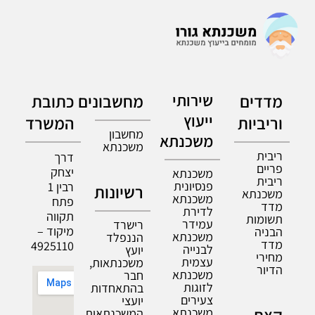
מדדים
שירותי
מחשבונים
כתובת
ייעוץ
וריביות
המשרד
מחשבון
משכנתא
משכנתא
ריבית
דרך
פריים
יצחק
משכנתא
ריבית
פנסיונית
רבין 1
רשיונות
משכנתא
משכנתא
פתח
מדד
לדירת
תקווה
תשומות
עמידר
רישרד
מיקוד –
הבניה
משכנתא
הננפלד
מדד
4925110
לבנייה
יועץ
מחירי
עצמית
משכנתאות,
הדיור
משכנתא
חבר
לזוגות
בהתאחדות
צעירים
יועצי
משכנתא
המשכנתאות