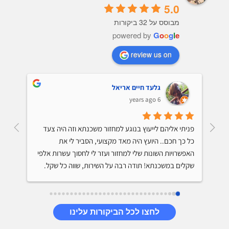
5.0
מבוסס על 32 ביקורות
powered by
G
o
o
g
l
e
review us on
גלעד חיים אריאל
6 years ago
קיבלתי ייעוץ למיחזור משכנתא והתרשמתי מאד לטובה 
פניתי אליהם לייעוץ בנוגע למחזור משכנתא וזה היה צעד 
מהיועץ. הוא ידע על מה הוא מדבר, נתן לי טיפים שיחסכו לי 
כל כך חכם.. היועץ היה מאד מקצועי, הסביר לי את 
מאות אלפי שקלים בתשלום המשכנתא, היה סבלני והסביר 
האפשרויות השונות שלי למחזור ועזר לי לחסוך עשרות אלפי 
שקלים במשכנתא! תודה רבה על השירות, שווה כל שקל.
לחצו לכל הביקורות עלינו