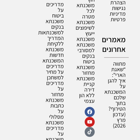
הצהרת
מדריכים
משכנתא
נגישות
על
לכל
מדיניות
ביטוח
מטרה
פרטיות
משכנתא
משכנתא
בנקים
לשיפוצים
למשכנתאות
ייעוץ
מאמרים
המדריך
משכנתא
ללקיחת
משכנתא
אחרונים
משכנתא
למסורבי
חדשות
בנקים
המשכנתא
ביטוח
מתווה
מדריכים
משכנתא
“שאגת
על מחיר
מחזור
הארי”:
למשתכן
משכנתא
איך להגן
מדריכים
קניית
על
על
דירה
המשכנתא
מחזור
ללא הון
שלכם
משכנתא
עצמי
בתוך
כתבות
הטירוף?
על
(עדכון
מסלולי
מרץ
משכנתא
2026)
מדריכים
על
משכנתא