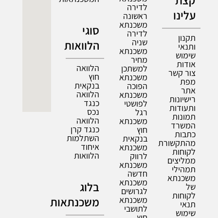
קצת
לדירה
עלינו
ראשונה
משכנתא
סוגי
לדירה
תקנון
שניה
הלוואות
ותנאי
משכנתא
שימוש
מחיר
אודות
הלוואה
למשתכן
צור קשר
חוץ
משכנתא
מפת
בנקאית
הפוכה
אתר
הלוואה
משכנתא
רישיונות
כנגד
לפושטי
ותעודות
נכס
רגל
תמונות
הלוואה
משכנתא
המשרד
כנגד קרן
חוץ
כתבות
השתלמות
בנקאית
מהתקשורת
איחוד
משכנתא
לקוחות
הלוואות
לרווק
ממליצים
משכנתא
תמהילי
חדשה
משכנתא
משכנתא
בלוג
של
לגרושים
לקוחות
משכנתא
משכנתאות
תנאי
לתושבי
שימוש
חוץ