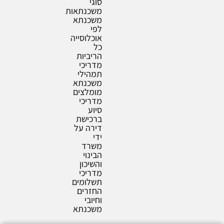
סוגי
משכנתאות
משכנתא
לפי
אוכלוסייה
כל
הריביות
מדריכי
תמהילי
משכנתא
מומלצים
מדריכי
סיוע
ברכישת
דירה על
ידי
משרד
הבינוי
והשיכון
מדריכי
תשלומים
החזרים
וחיובי
משכנתא