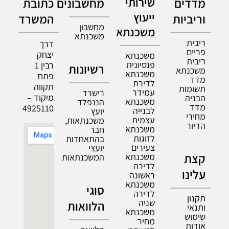
מדדים
שירותי
מחשבונים
כתובת
ייעוץ
וריביות
המשרד
מחשבון
משכנתא
משכנתא
ריבית
דרך
פריים
יצחק
משכנתא
ריבית
פנסיונית
רבין 1
רשיונות
משכנתא
משכנתא
פתח
מדד
לדירת
תקווה
תשומות
עמידר
רישרד
מיקוד –
הבניה
משכנתא
הננפלד
מדד
4925110
לבנייה
יועץ
מחירי
עצמית
משכנתאות,
הדיור
משכנתא
חבר
לזוגות
בהתאחדות
צעירים
יועצי
קצת
משכנתא
המשכנתאות
לדירה
עלינו
ראשונה
משכנתא
סוגי
לדירה
תקנון
שניה
הלוואות
ותנאי
משכנתא
שימוש
מחיר
אודות