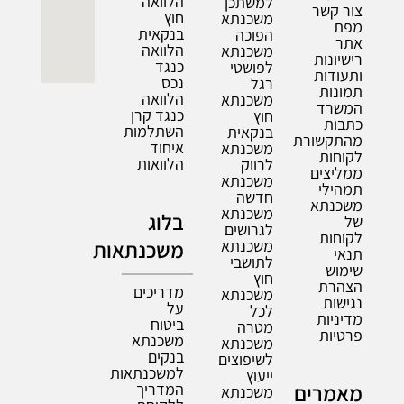
הלוואה
למשתכן
צור קשר
חוץ
משכנתא
מפת
בנקאית
הפוכה
אתר
הלוואה
משכנתא
רישיונות
כנגד
לפושטי
ותעודות
נכס
רגל
תמונות
הלוואה
משכנתא
המשרד
כנגד קרן
חוץ
כתבות
השתלמות
בנקאית
מהתקשורת
איחוד
משכנתא
לקוחות
הלוואות
לרווק
ממליצים
משכנתא
תמהילי
חדשה
משכנתא
משכנתא
בלוג
של
לגרושים
לקוחות
משכנתא
משכנתאות
תנאי
לתושבי
שימוש
חוץ
הצהרת
מדריכים
משכנתא
נגישות
על
לכל
מדיניות
ביטוח
מטרה
פרטיות
משכנתא
משכנתא
בנקים
לשיפוצים
למשכנתאות
ייעוץ
מאמרים
המדריך
משכנתא