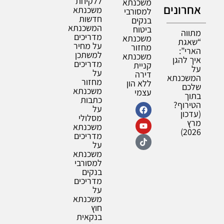
ללקיחת
משכנתא
אחרונים
משכנתא
למסורבי
חדשות
בנקים
המשכנתא
ביטוח
מתווה
מדריכים
משכנתא
“שאגת
על מחיר
מחזור
הארי”:
למשתכן
משכנתא
איך להגן
מדריכים
קניית
על
על
דירה
המשכנתא
מחזור
ללא הון
שלכם
משכנתא
עצמי
בתוך
כתבות
הטירוף?
על
(עדכון
מסלולי
מרץ
משכנתא
2026)
מדריכים
על
משכנתא
למסורבי
בנקים
מדריכים
על
משכנתא
חוץ
בנקאית