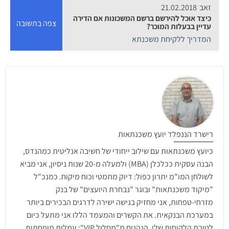
זאב
21.02.2018
כיצד אוכל להירשם ברשם המשכונות אם הדירה
צפה בתשובה
עדיין בבעלות המוכר?
המדריך ללקיחת משכנתא
רישרד הננפלד יועץ משכנתאות
כיועץ משכנתאות עם שילוב ייחודי של חשיבה אנליטית כמהנדס,
הבנה עסקית ככלכלן (MBA) ולמעלה מ-20 שנות ניסיון, אני מביא
לשולחן המו"מ יתרון כפול: דיוק מתמטי וכוח מיקוח. כמנכ"ל
"מיקוד משכנתאות" ובוגר "נבחרת היועצים" של בנק
מזרחי-טפחות, אני מחזיק בגישה ישירה לדרגים הבכירים ביותר
במערכת הבנקאית. את הקשרים והמעמד הללו אני מתעל כיום
לטובת הלקוחות שלי, הנהנים מ"מסלול VIP": עמלות מופחתות,