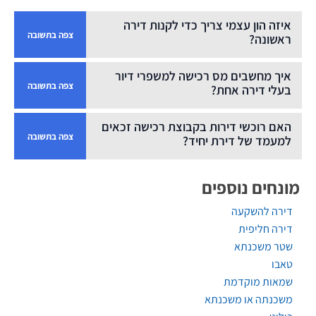
איזה הון עצמי צריך כדי לקנות דירה
צפה בתשובה
ראשונה?
הון עצמי למשכנתא בדירה ראשונה צריך לעמוד על 25%
איך מחשבים מס רכישה למשפרי דיור
מערך הדירה. הון עצמי לדירה יחידה נמוך יותר לעומת הון
צפה בתשובה
בעלי דירה אחת?
עצמי לקניית דירה שנייה, שבה צריך להעמיד 50% מערך
הדירה.
לפי תעריפי מס דירה יחידה.
האם רוכשי דירות בקבוצת רכישה זכאים
צפה בתשובה
למעמד של דירת יחיד?
כן, בתנאים ספציפיים.
מונחים נוספים
דירה להשקעה
דירה חליפית
שטר משכנתא
טאבו
שמאות מוקדמת
משכנתה או משכנתא