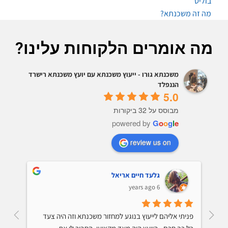
בוליט
מה זה משכנתא?
מה אומרים הלקוחות עלינו?
משכנתא גורו - ייעוץ משכנתא עם יועץ משכנתא רישרד
הננפלד
5.0
מבוסס על 32 ביקורות
powered by
G
o
o
g
l
e
review us on
גלעד חיים אריאל
6 years ago
קיבלתי ייעוץ למיחזור משכנתא והתרשמתי מאד לטובה 
פניתי אליהם לייעוץ בנוגע למחזור משכנתא וזה היה צעד 