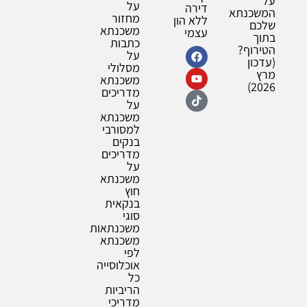
על
על
דירה
המשכנתא
מחזור
ללא הון
שלכם
משכנתא
עצמי
בתוך
כתבות
הטירוף?
על
(עדכון
מסלולי
מרץ
משכנתא
2026)
מדריכים
על
משכנתא
למסורבי
בנקים
מדריכים
על
משכנתא
חוץ
בנקאית
סוגי
משכנתאות
משכנתא
לפי
אוכלוסייה
כל
הריביות
מדריכי