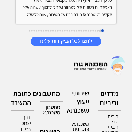
מהיועץ. הוא ידע על מה הוא מדבר, נתן לי טיפים שיחסכו לי 
כל כך חכם.. היועץ היה מאד מקצועי, הסביר לי את 
מאות אלפי שקלים בתשלום המשכנתא, היה סבלני והסביר 
האפשרויות השונות שלי למחזור ועזר לי לחסוך עשרות אלפי 
שקלים במשכנתא! תודה רבה על השירות, שווה כל שקל.
לחצו לכל הביקורות עלינו
מדדים
שירותי
מחשבונים
כתובת
ייעוץ
וריביות
המשרד
מחשבון
משכנתא
משכנתא
ריבית
דרך
פריים
יצחק
משכנתא
ריבית
פנסיונית
רבין 1
רשיונות