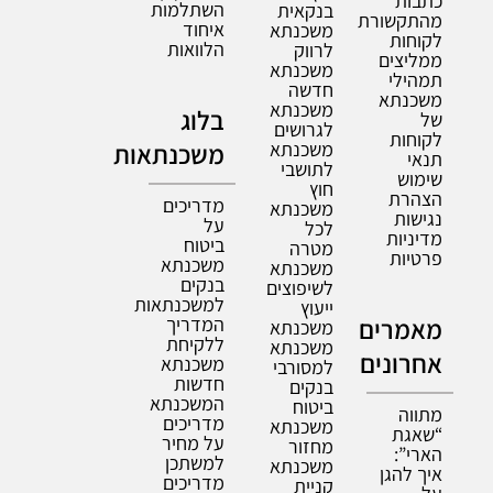
כתבות
השתלמות
בנקאית
מהתקשורת
איחוד
משכנתא
לקוחות
הלוואות
לרווק
ממליצים
משכנתא
תמהילי
חדשה
משכנתא
משכנתא
בלוג
של
לגרושים
לקוחות
משכנתא
משכנתאות
תנאי
לתושבי
שימוש
חוץ
הצהרת
מדריכים
משכנתא
נגישות
על
לכל
מדיניות
ביטוח
מטרה
פרטיות
משכנתא
משכנתא
בנקים
לשיפוצים
למשכנתאות
ייעוץ
מאמרים
המדריך
משכנתא
ללקיחת
משכנתא
אחרונים
משכנתא
למסורבי
חדשות
בנקים
המשכנתא
ביטוח
מתווה
מדריכים
משכנתא
“שאגת
על מחיר
מחזור
הארי”:
למשתכן
משכנתא
איך להגן
מדריכים
קניית