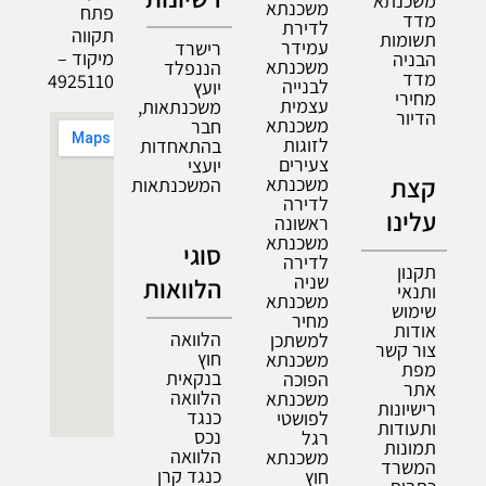
משכנתא
משכנתא
פתח
מדד
לדירת
תקווה
תשומות
עמידר
רישרד
מיקוד –
הבניה
משכנתא
הננפלד
מדד
4925110
לבנייה
יועץ
מחירי
עצמית
משכנתאות,
הדיור
משכנתא
חבר
לזוגות
בהתאחדות
צעירים
יועצי
קצת
משכנתא
המשכנתאות
לדירה
עלינו
ראשונה
משכנתא
סוגי
לדירה
תקנון
שניה
הלוואות
ותנאי
משכנתא
שימוש
מחיר
אודות
הלוואה
למשתכן
צור קשר
חוץ
משכנתא
מפת
בנקאית
הפוכה
אתר
הלוואה
משכנתא
רישיונות
כנגד
לפושטי
ותעודות
נכס
רגל
תמונות
הלוואה
משכנתא
המשרד
כנגד קרן
חוץ