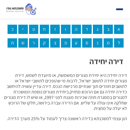
א
ב
ג
ד
ה
ו
ז
ח
ט
י
כ
ל
מ
נ
ס
ע
פ
צ
ק
ר
ש
ת
דירה יחידה
דירה יחידה היא יחידת מגורים המשמשת, או מיועדת לשמש, דירת
מגורים יחידה לתושב ישראל, לרבות מי שהופכים לתושבי ישראל או
לתושבים חוזרים תוך שנתיים מרכישת הנכס. דירה עדיין עשויה להיחשב
כדירה יחידה גם אם הרוכש מחזיק ביחידת מגורים נוספת המושכרת
למגורים במסגרת חוזה שכירות מוגנת לפני 1997, או שיש לו דירת מגורים
שחלקה אינו עולה על שליש. אם הדירה עברה בירושה, חלקו של הרוכש
לא יעלה על מחצית.
הון עצמי למשכנתא בדירה ראשונה צריך לעמוד על 25% מערך הדירה.