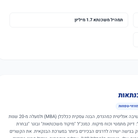
תמהיל משכנתא 1.7 מיליון
נתאות
מזרחי-טפחות
כיועץ משכנתאות עם שילוב ייחודי של חשיבה אנליטית כמהנדס, הבנה עסקית ככלכלן (MBA) ולמעלה מ-20 שנות
ול: דיוק מתמטי וכוח מיקוח. כמנכ"ל "מיקוד משכנתאות" ובוגר "נבחרת
יק בגישה ישירה לדרגים הבכירים ביותר במערכת הבנקאית. את הקשרים