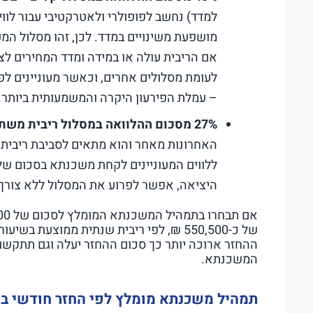
למדד) נחשב לפופולרי ולאטרקטיבי עבור לווי
מושפעת משינויים במדד. לכן, זהו מסלול המע
אם הריבית עולה או במידה ומדד המחירים לצר
לעומת מסלולים אחרים, וכאשר מעוניינים לפ
– עמלת הפירעון היקרה והמשמעותית ביותר.
27% מסכום ההלוואה במסלול ריבית משתנה כל 5 שנים צמודה למדד –
האחרונות מאחר והוא מתאים לסביבת ריבית 
היציאה, אפשר לפרוע את המסלול ללא צורך 
ההחזר ארוכה יותר כך סכום ההחזר יעלה וגם תתקשו 
המשכנתא.
תמהיל משכנתא מומלץ לפי החזר חודשי בגובה 40