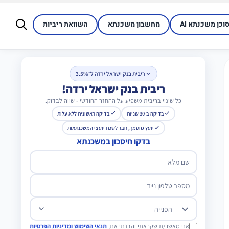
סוכן משכנתא AI
מחשבון משכנתא
השוואת ריביות
ריבית בנק ישראל ירדה ל־3.5%
ריבית בנק ישראל ירדה!
כל שינוי בריבית משפיע על ההחזר החודשי - שווה לבדוק.
בדיקה ב-30 שניות
בדיקה ראשונית ללא עלות
יועץ מוסמך, חבר לשכת יועצי המשכנתאות
בדקו חיסכון במשכנתא
שם מלא
מספר טלפון נייד
מטרת הפנייה
אני מאשר/ת שקראתי והבנתי את,
תנאי השימוש ומדיניות הפרטיות