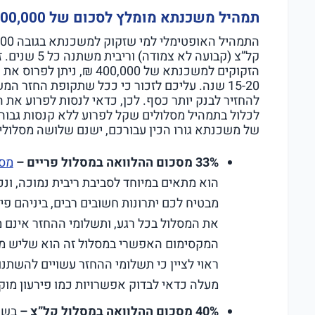
תמהיל משכנתא מומלץ לסכום של 400,000 ₪
קל”צ (קבועה לא
הזקוקים למשכנתא של 400,000
15-20 שנה. עליכם לזכור כי ככל שתקופת החזר 
להחזיר לבנק יותר כסף. לכן, כדאי לנסות לפרוע את
לכלול בתמהיל מסלולים שקל לפרוע ללא קנסות גבוה
של משכנתא גורו הכין עבורכם, ישנם שלושה מסלולי
33% מסכום ההלוואה במסלול פריים –
מסל
מבטיח לכם יתרונות חשובים רבים, ביניהם פי
את המסלול בכל רגע, ותשלומי ההחזר אינם 
המקסימום האפשרי במסלול זה הוא שליש מסכ
ראוי לציין כי תשלומי ההחזר עשויים להשתנ
מעלה כדאי לבדוק אפשרויות כמו פירעון מוק
40% מסכום ההלוואה במסלול קל”צ –
בשנת