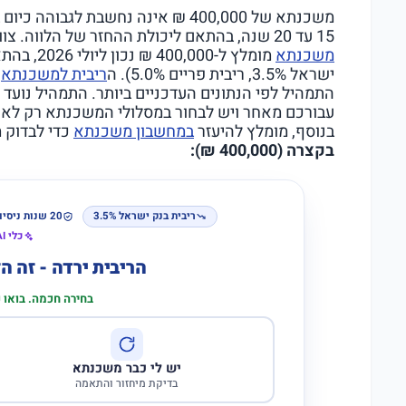
משכנתא של 400,000 ₪ אינה נחשבת לג
15 עד 20 שנה, בהתאם ליכולת ההחזר של הלווה. צוות משכנתא גורו הכין עבורכם
משכנתא
מומלץ ל-00
ישראל 3.5%, ריבית פריים 5.0%). ה
ריבית למשכנתא
מ
התמהיל לפי הנתונים העדכניים ביותר. התמהיל נועד ל
עבורכם מאחר ויש לבחור במסלולי המשכנתא רק לאחר י
בנוסף, מומלץ להיעזר
במחשבון משכנתא
כדי לבדוק מ
בקצרה (400,000 ₪):
ריבית בנק ישראל 3.5%
20 שנות ניסיון
כלי AI לבדיקת התאמה
הריבית ירדה - זה 
בחירה חכמה. בואו
יש לי כבר משכנתא
בדיקת מיחזור והתאמה