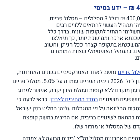
– ידע בסיסי
התמהיל האופטימלי למי שזקוק למשכנתא בגובה 400,000 ₪ כולל 3 מסלולים – מסלול פריים,
 צמודה) וריבית משתנה כל 5 שנים. זהו תמהיל העשוי להתאים ללווים רבים
 ₪, ניתן לפרוס את תשלומי ההחזר לתקופות שונות, בדרך כלל
המשכנתא ארכה וממושכת יותר, כך תיאלצו
 המשכנתא בתקופה קצרה ככל הניתן, וחשוב
ים. בתמהיל האופטימלי שצוות המומחים
ם:
ול פריים
נחשב לאחד האטרקטיביים בשנים האחרונות,
הוא מתאים במיוחד לסביבת ריבית נמוכה, ונכון ליולי 2026 ריבית הפריים עומדת על 5.0%. מסלול פריים
רעון מוקדם ללא קנסות ועמלת היוון יקרה, אפשר לפרוע
מושפעים משינויים
במדד המחירים לצרכן
. כדאי לדעת כי
ום ההלוואה על פי המגבלות עליהן החליט בנק ישראל.
ות בהתאם לשינויים בריבית, אם הריבית במשק קופצת
דם של המסלול או מחזור שלו.
יים האחרונות מסלול קל”צ (ריבית קבועה לא צמודה