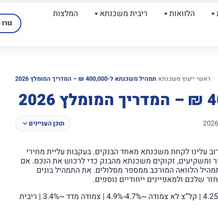
הלוואות
ריבית משכנתא
המלצות
גורו 
ראשי
‹
ייעוץ משכנתא
‹
תמהיל משכנתא ל-400,000 ₪ – המדריך המומלץ 2026
תוכן העניינים
רוב עלינו לקחת משכנתא מאחד הבנקים. בעקבות עליית מחירי
יור ומשקיעים, זקוקים משכנתא מהבנק כדי לרכוש את הנכס. אם
ם 400,000 ₪ עליכם לבנות תמהיל הלוואה המורכב ממספר מסלולים. את התמהיל בונים
זר שלכם ולמאפיינים ייחודיים נוספים.
ריביות עדכניות יולי 2026: פריים 5.0% | מסלול פריים ~4.25% | קל”צ לא צמודה ~4.7%-4.9% | צמודה מדד ~3.4% | ריבית