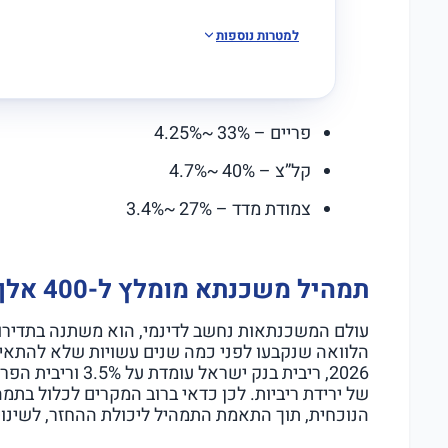
למטרות נוספות
פריים – 33% ~4.25%
קל”צ – 40% ~4.7%
צמודת מדד – 27% ~3.4%
תמהיל משכנתא מומלץ ל-400 אלף ש”ח מה צפוי לכם ב2026
עולם המשכנתאות נחשב לדינמי, הוא משתנה בתדירות
הלוואה שנקבעו לפני כמה שנים עשויות שלא להתאים 
של ירידת ריביות. לכן כדאי ברוב המקרים לכלול בתמ
הנוכחית, תוך התאמת התמהיל ליכולת ההחזר, לשינויי