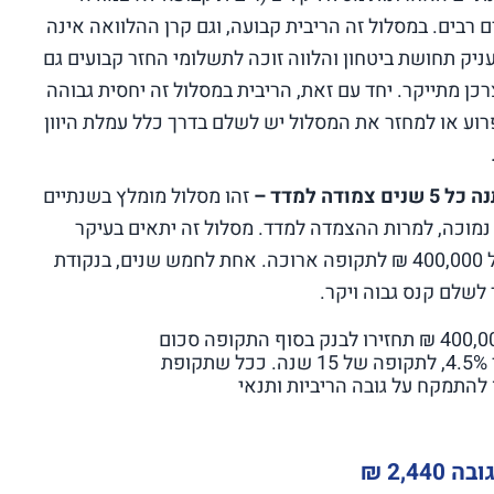
ם רבים. במסלול זה הריבית קבועה, וגם קרן ההלוואה אינה
ניק תחושת ביטחון והלווה זוכה לתשלומי החזר קבועים גם
כן מתייקר. יחד עם זאת, הריבית במסלול זה יחסית גבוהה
רוע או למחזר את המסלול יש לשלם בדרך כלל עמלת היוון
זהו מסלול מומלץ בשנתיים
נמוכה, למרות ההצמדה למדד. מסלול זה יתאים בעיקר
ללווים המעוניינים לקחת משכנתא בסכום של 400,000 ₪ לתקופה ארוכה. אחת לחמש שנים, בנקודת
לשלם קנס גבוה ויקר.
אם תבחרו בתמהיל המשכנתא המומלץ לסכום של 400,000 ₪ תחזירו לבנק בסוף התקופה סכום
של כ-550,500 ₪, לפי ריבית שנתית ממוצעת בשיעור 4.5%, לתקופה של 15 שנה. ככל שתקופת
להתמקח על גובה הריביות ותנאי
2,4 ₪