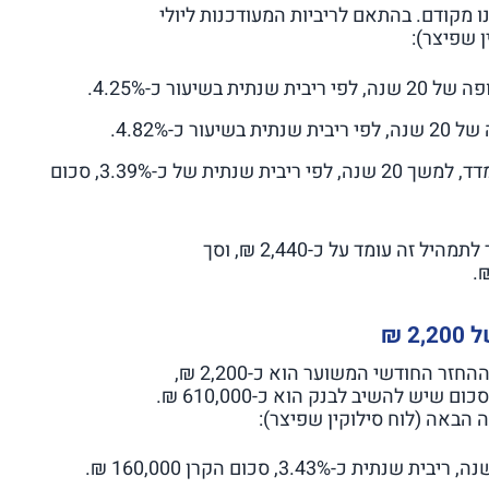
ו והרחבנו מקודם. בהתאם לריביות המעודכנות ליולי
מסלול ריבית משתנה כל חמש שנים, צמוד למדד, למשך 20 שנה, לפי ריבית שנתית של כ-3.39%, סכום
בהתאם לריביות המעודכנות, ההחזר החודשי המשוער לתמהיל זה עומד על כ-2,440 ₪, וסך
 ₪
בתמהיל זה, בהתאם לריביות המעודכנות ליולי 2026, ההחזר החודשי המשוער הוא כ-2,200 ₪,
שני מסלולים נלקחו לתקופה של 25 שנה, וסך הכל הסכום שיש להשיב לבנק הוא כ-610,000 ₪.