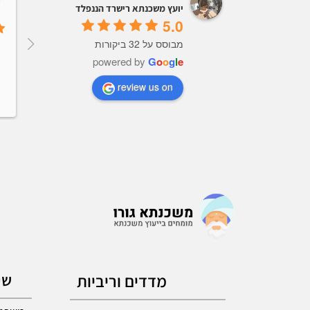
יועץ משכנתא רישרד הננפלד
5.0
מבוסס על 32 ביקורות
powered by
G
o
o
g
l
e
review us on
מדדים וריביות
שי